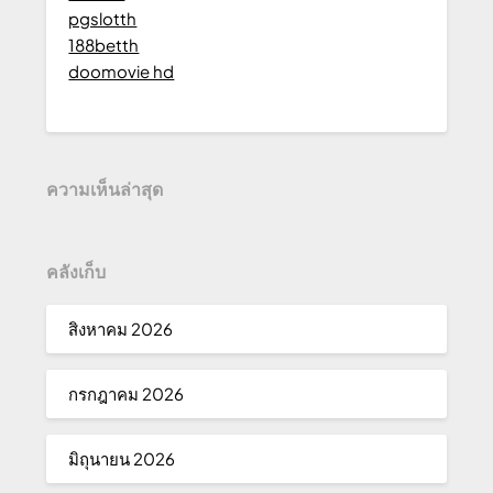
pgslotth
188betth
doomovie hd
ความเห็นล่าสุด
คลังเก็บ
สิงหาคม 2026
กรกฎาคม 2026
มิถุนายน 2026