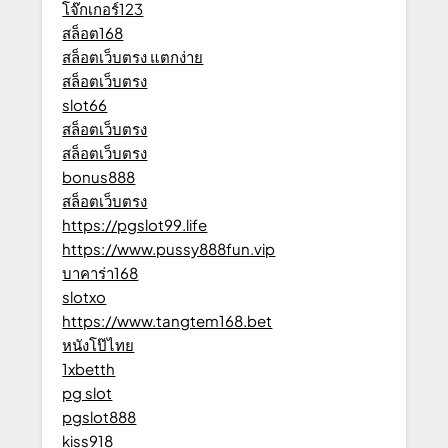
โจ๊กเกอร์123
สล็อต168
สล็อตเว็บตรง แตกง่าย
สล็อตเว็บตรง
slot66
สล็อตเว็บตรง
สล็อตเว็บตรง
bonus888
สล็อตเว็บตรง
https://pgslot99.life
https://www.pussy888fun.vip
บาคาร่า168
slotxo
https://www.tangtem168.bet
หนังโป๊ไทย
1xbetth
pg slot
pgslot888
kiss918