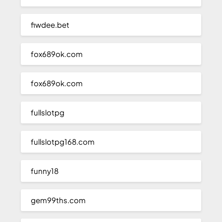
fiwdee.bet
fox689ok.com
fox689ok.com
fullslotpg
fullslotpg168.com
funny18
gem99ths.com