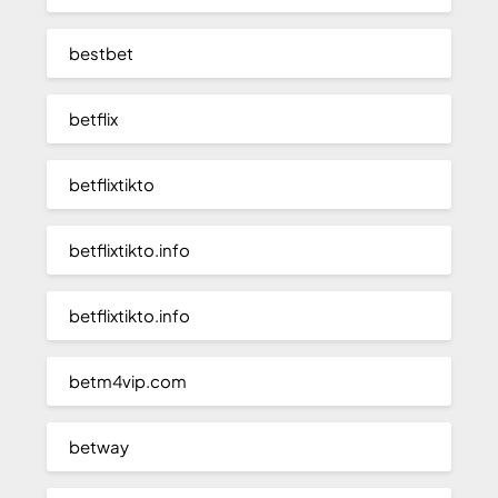
bestbet
betflix
betflixtikto
betflixtikto.info
betflixtikto.info
betm4vip.com
betway