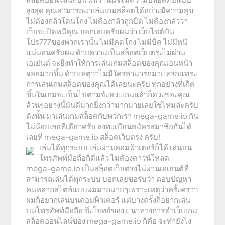
สูงสุด คุณสามารถมาเล่นเกมสล็อตได้อย่างมีความสุข
ไม่ต้องกลัวโดนโกง ไม่ต้องกลัวถูกบิด ไม่ต้องกลัวว่า
เว็บจะปิดหนีคุณ บอกเลยครับผมว่า เว็บไซต์ปัน
โปร777ของพวกเรานั้น ไม่มีคดโกง ไม่มีบิด ไม่มีหนี
แน่นอนครับผม ด้วยความเป็นสล็อตเว็บตรงไม่ผ่าน
เอเย่นต์ จะยิ่งทำให้การเล่นเกมสล็อตของคุณเอนหน้า
จอยมากขึ้น ด้วยเหตุว่าไม่มีใครสามารถมาแทรกแทรง
การเล่นเกมสล็อตของคุณได้เลยนะครับ ทุกอย่างที่เกิด
ขึ้นในเกมจะเป็นไปตามจังหวะเกมแล้วก็ดวงของคุณ
ล้วนๆอย่างนี้มันดีมากยิ่งกว่ามากมายเลยใช่ไหมล่ะครับ
ดังนั้น มาเล่นเกมสล็อตกับพวกเรา mega-game.io กัน
ไม่น้อยเลยทีเดียวครับ ลงทะเบียนสมัครสมาชิกกันได้
เลยที่ mega-game.io สล็อตเว็บตรง ครับ!
เล่นได้ทุกระบบ เล่นผ่านคอมพิวเตอร์ก็ได้ เล่นบน
โทรศัพท์มือถือก็ดีแล้ว ไม่ต้องดาวน์โหลด
mega-game.io เป็นสล็อตเว็บตรงไม่ผ่านเอเย่นต์ที่
สามารถเล่นได้ทุกระบบ บอกเลยขอรับว่า ตอบปัญหา
คนหลากสไตล์แบบผมมากมายๆเพราะเหตุว่าครั้งคราว
ผมก็อยากเล่นบนคอมพิวเตอร์ แต่บางครั้งก็อยากเล่น
บนโทรศัพท์มือถือ ซึ่งโจทย์ของ แนวทางการทำเว็บเกม
สล็อตออนไลน์ของ mega-game.io ก็คือ จะทำยังไง