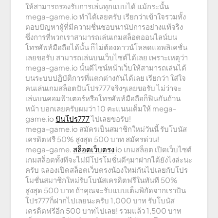
ให้สามารถรองรับการเล่นทุกแบบได้ แม้กระนั้น
mega-game.io ทำได้เลยครับ เรียกว่าเข้าใจรวมทั้ง
ตอบปัญหาผู้ที่มีความชื่นชอบนานัปการอย่างแท้จริง
ซึ่งการที่พวกเราสามารถเล่นเกมสล็อตออนไลน์บน
โทรศัพท์มือถือได้นั้น ก็ไม่ต้องดาวน์โหลดแอพลิเคชั่น
เลยขอรับ สามารถเล่นบนเว็บไซต์ได้เลย เพราะเหตุว่า
mega-game.io นั้นดีไซน์หน้าเว็บให้สามารถเล่นได้
บนระบบปฏิบัติการที่แตกต่างกันได้เลย เรียกว่า ใส่ใจ
คนเล่นเกมสล็อตปันโปร777จริงๆเลยขอรับ ไม่ว่าจะ
เล่นบนคอมพิวเตอร์หรือโทรศัพท์มือถือก็ฟินกันถ้วน
หน้า บอกเลยครับผมว่า 10 คะแนนเต็มให้ mega-
game.io
ปันโปร777
ไปเลยขอรับ!
mega-game.io สมัครเป็นสมาชิกใหม่วันนี้ รับโบนัส
เครดิตฟรี 50% สูงสุด 500 บาท สมัครด่วน!
mega-game.
สล็อตเว็บตรง
io เกมสล็อต เปิดเว็บไซต์
เกมสล็อตทั้งทีจะไม่มีโปรโมชั่นดีๆมาฝากได้ยังไงล่ะนะ
ครับ ฉลองเปิดสล็อตเว็บตรงน้องใหม่กันไปเลยกับโปร
โมชั่นสมาชิกใหม่รับโบนัสเครดิตฟรีในทันที 50%
สูงสุด 500 บาท ถ้าคุณจะรับแบบเต็มพิกัดจากเราปัน
โปร777ก็ฝากไปเลยนะครับ 1,000 บาท รับโบนัส
เครดิตฟรีอีก 500 บาทไปเลย! รวมแล้ว 1,500 บาท