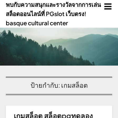
พบกับความสนุกและรางวัลจากการเล่น
สล็อตออนไลน์ที่ PGslot เว็บตรง!
basque cultural center
ป้ายกำกับ:
เกมสล็อต
เกมสล็อต สล็อตpgทดลอง