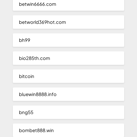
betwin6666.com
betworld369hot.com
bh99
bio285th.com
bitcoin
bluewin8888.info
bng55
bombet888.win