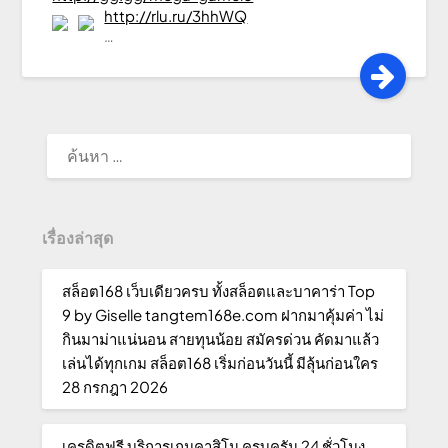
http://rlu.ru/3hhWQ
…
ค้นหา
สำหรับ:
เรื่องล่าสุด
สล็อต168 เว็บเดียวครบ ทั้งสล็อตและบาคาร่า Top
9 by Giselle tangtem168e.com ฝากมาคุ้มค่า ไม่
กินมาม่าแน่นอน สายทุนน้อย สมัครด่วน คัดมาแล้ว
เล่นได้ทุกเกม สล็อต168 เริ่มก่อนวันนี้ มีลุ้นก่อนใคร
28 กรกฎา 2026
เครดิตฟรี บริการเกมคาสิโน ครบครัน 24 ชั่วโมง