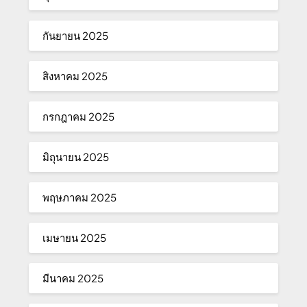
กันยายน 2025
สิงหาคม 2025
กรกฎาคม 2025
มิถุนายน 2025
พฤษภาคม 2025
เมษายน 2025
มีนาคม 2025