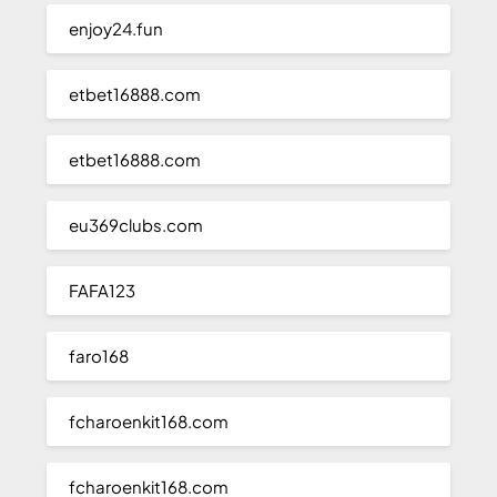
enjoy24.fun
etbet16888.com
etbet16888.com
eu369clubs.com
FAFA123
faro168
fcharoenkit168.com
fcharoenkit168.com