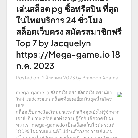
เล่นสล็อต pg ซื้อฟรีสปิน ที่สุด
ในไทยบริการ 24 ชั่วโมง
สล็อตเว็บตรง สมัครสมาชิกฟรี
Top 7 by Jacquelyn
https://Mega-game.io 18
ก.ค. 2023
Posted on
12 สิงหาคม 2023
by
Brandon Adams
mega-game.io สล็อตเว็บตรง สล็อตเว็บตรงน้อง
ใหม่ แหล่งรวมเกมสล็อตที่ยอดเยี่ยมในยุคนี้ สมัคร
เลย!
สล็อตเว็บตรงน้องใหม่มาแรง ถ้าเกิดคุณยังไม่รู้จักพวก
เราล่ะก็ มานะครับ! มาทำความรู้จักกันดีกว่าครับผม
พวกเรา mega-game.io เป็นสล็อตเว็บไซต์ตรงแท้
100% ไม่ผ่านเอเย่นต์ ไม่ผ่านตัวกลาง การเล่นเกม
สล็อตออนไลน์กับพวกเรานั้นจะมีความปลอดภัยแบบ