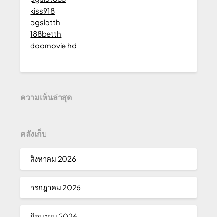
kiss918
pgslotth
188betth
doomovie hd
ความเห็นล่าสุด
คลังเก็บ
สิงหาคม 2026
กรกฎาคม 2026
มิถุนายน 2026