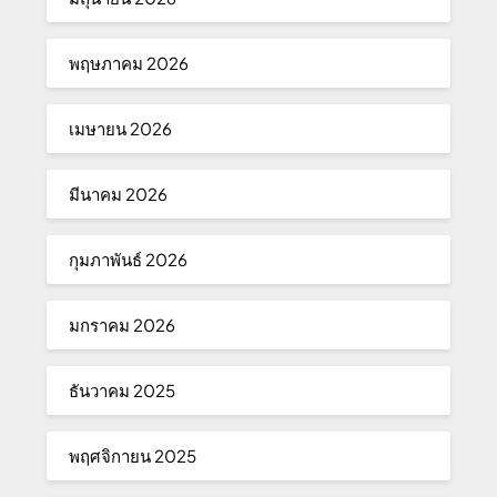
พฤษภาคม 2026
เมษายน 2026
มีนาคม 2026
กุมภาพันธ์ 2026
มกราคม 2026
ธันวาคม 2025
พฤศจิกายน 2025