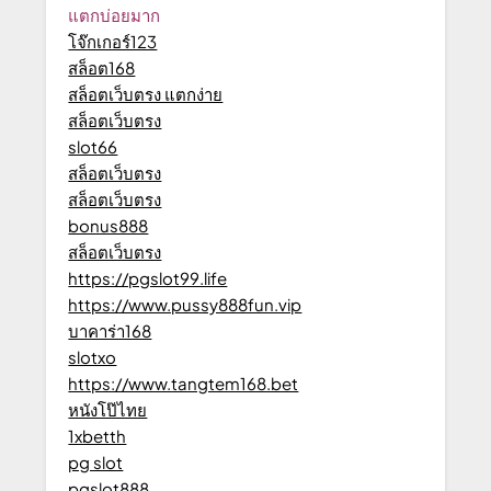
แตกบ่อยมาก
โจ๊กเกอร์123
สล็อต168
สล็อตเว็บตรง แตกง่าย
สล็อตเว็บตรง
slot66
สล็อตเว็บตรง
สล็อตเว็บตรง
bonus888
สล็อตเว็บตรง
https://pgslot99.life
https://www.pussy888fun.vip
บาคาร่า168
slotxo
https://www.tangtem168.bet
หนังโป๊ไทย
1xbetth
pg slot
pgslot888