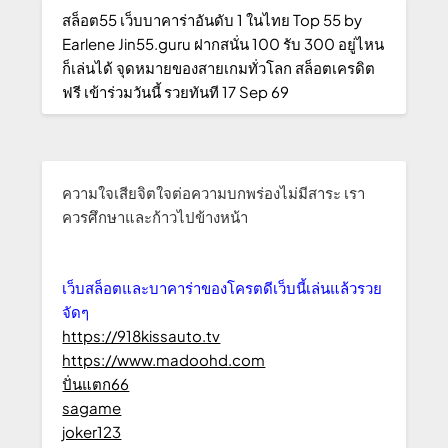
สล็อต55 เว็บบาคาร่าอันดับ 1 ในไทย Top 55 by
Earlene Jin55.guru ฝากสนั่น 100 รับ 300 อยู่ไหน
ก็เล่นได้ จุดหมายของสายเกมทั่วโลก สล็อตเครดิต
ฟรี เข้าร่วมวันนี้ รวยทันที 17 Sep 69
ความใจเสียจิตใจต่อความบกพร่องไม่มีสาระ เรา
ควรศึกษาและก้าวไปข้างหน้า
เว็บสล็อตและบาคาร่าของโครตดีเว็บนี้เล่นแล้วรวย
จัดๆ
https://918kissauto.tv
https://www.madoohd.com
ปั่นแตก66
sagame
joker123