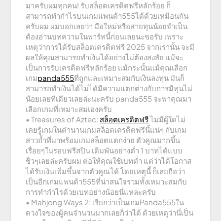
มาครับผมทุกคน! รับสล็อตเครดิตฟรีหลักร้อย ก็
สามารถทำกำไรบนเกมแพนด้า555ได้ด้วยเหมือนกัน
ครับผม ผมบอกเลยว่า มือใหม่หรือสายทุนน้อยจำเป็น
ต้องอ่านบทความในพาร์ทนี้ก่อนเลยนะขอรับ เพราะ
เหตุว่าการได้รับสล็อตเครดิตฟรี 2025 จากเรานั้น จะมี
ผลให้คุณสามารถทำเงินได้อย่างไม่ต้องสงสัย แม้จะ
เป็นการรับเครดิตฟรีหลักร้อย แม้กระนั้นแม้คุณเลือก
เกม
panda555
ที่ถูกและเหมาะสมกับเงินลงทุน มันก็
สามารถทำเงินได้ไม่ได้มีความแตกต่างกับการมีทุนไม่
น้อยเลยทีเดียวเลยล่ะนะครับ panda555 จะพาคุณมา
เลือกเกมที่เหมาะสมเองครับ
• Treasures of Aztec:
สล็อตเครดิตฟรี
ไม่มีผู้ใดไม่
เคยรู้เกมในตำนานเกมสล็อตเครดิตฟรีนี้แน่ๆ กับเกม
สาวถ้ำที่มาพร้อมเกมสล็อตแตกง่าย ตัวคูณมากขึ้น
เรื่อยๆในรอบฟรีสปิน เดิมพันอย่างต่ำ 1 บาทได้แบบ
ชิวๆเลยล่ะครับผม ต่อให้คุณใช้เบทต่ำ แต่ว่าได้โอกาส
ได้รับเงินเพิ่มขึ้นจากตัวคูณได้ โดยเหตุนี้ ก็เลยถือว่า
เป็นอีกเกมแพนด้า555ที่น่าสนใจรวมทั้งเหมาะสมกับ
การทำกำไรด้วยเบทอย่างน้อยนี่แหละครับ
• Mahjong Ways 2: เรียกว่าเป็นเกมPanda555ใน
ดวงใจของผู้คนจำนวนมากเลยก็ว่าได้ ด้วยเหตุว่านี่เป็น