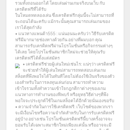
รวมทั้งถอนออกได้ โดยเล่นผ่านเกมจริงบนเว็บ กับ
เครดิตฟรีที่ได้รับ
ในโหมดทดลองเล่น ซึ่งเครดิตฟรีกลุ่มนี้จะไม่สามารถที่
จะถอนได้นะครับ แม้กระนั้นคุณสามารถเล่นเกมของ
เราได้สุดกำลัง
• แนวทางแพนด้า555 : แน่นอนนะครับว่า วิธีรับเครดิต
ฟรีมีมากมายช่องทางด้วยกัน อย่างที่ผมบอก คุณ
สามารถรับเครดิตฟรีผ่านโปรโมชั่นหรือกิจกรรมต่างๆ
ได้เลย โดยโปรโมชั่นสมาชิกใหม่จะช่วยให้คุณรับ
เครดิตฟรีได้ตั้งแต่สมัคร
• เครดิตฟรีช่วยผู้เล่นใหม่เช่นไร: แน่ๆว่า เครดิตฟรี
จะช่วยทำให้ผู้เล่นใหม่สามารถทดสอบเล่นเกม
สล็อตที่พึงพอใจได้ในทันทีโดยไม่ต้องใช้เงินจริงของตัว
เองสำหรับในการลงทุนเล่นก่อน สามารถทำความ
เข้าใจรวมทั้งทำความเข้าใจกฎกติกาต่างๆของเกม
แนวทางการทำงานของฟีพบร์ หรือยุทธวิธีต่างๆที่พึง
พอใจจะประยุกต์ใช้ในเกมสล็อตได้อีกด้วยนั่นเองขอรับ
• ความจำกัดในการใช้เครดิตฟรี: เว็บไซต์ของพวกเรา
จะมีเงื่อนไขหรือความจำกัดสำหรับในการรับเครดิตฟรี
อยู่บ้าง อย่างเช่น โปรโมชั่นเครดิตฟรีนี้บางครั้งอาจจะ
ยอมรับได้เฉพาะสมาชิกใหม่เพียงแค่นั้น หรืออาจจะมี