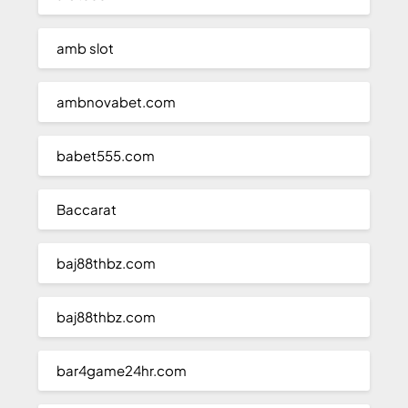
amb slot
ambnovabet.com
babet555.com
Baccarat
baj88thbz.com
baj88thbz.com
bar4game24hr.com