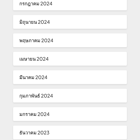
กรกฎาคม 2024
มิถุนายน 2024
พฤษภาคม 2024
เมษายน 2024
มีนาคม 2024
กุมภาพันธ์ 2024
มกราคม 2024
ธันวาคม 2023