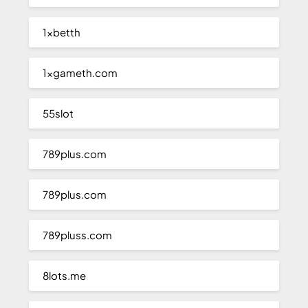
1xbetth
1xgameth.com
55slot
789plus.com
789plus.com
789pluss.com
8lots.me