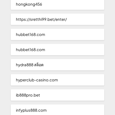
hongkong456
https://sretthi99.bet/enter/
hubbet168.com
hubbet168.com
hydra888 สล็อต
hyperclub-casino.com
ib888pro.bet
infyplus888.com