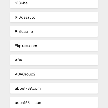
918Kiss
918kissauto
918kissme
9kpluss.com
ABA
ABAGroup2
abbet789.com
aden168ss.com