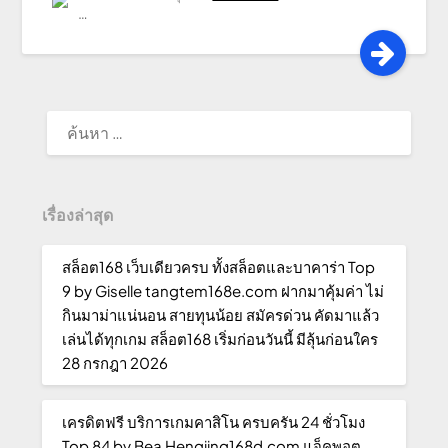
…
ค้นหา
สำหรับ:
เรื่องล่าสุด
สล็อต168 เว็บเดียวครบ ทั้งสล็อตและบาคาร่า Top
9 by Giselle tangtem168e.com ฝากมาคุ้มค่า ไม่
กินมาม่าแน่นอน สายทุนน้อย สมัครด่วน คัดมาแล้ว
เล่นได้ทุกเกม สล็อต168 เริ่มก่อนวันนี้ มีลุ้นก่อนใคร
28 กรกฎา 2026
เครดิตฟรี บริการเกมคาสิโน ครบครัน 24 ชั่วโมง
Top 84 by Bea Hengjing168d.com แจ็คพอต