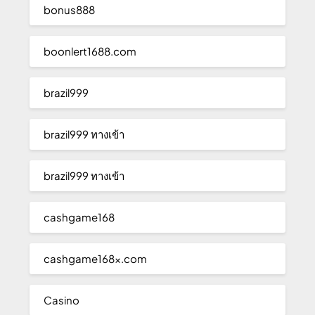
bonus888
boonlert1688.com
brazil999
brazil999 ทางเข้า
brazil999 ทางเข้า
cashgame168
cashgame168x.com
Casino