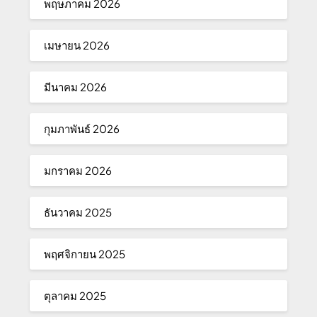
พฤษภาคม 2026
เมษายน 2026
มีนาคม 2026
กุมภาพันธ์ 2026
มกราคม 2026
ธันวาคม 2025
พฤศจิกายน 2025
ตุลาคม 2025