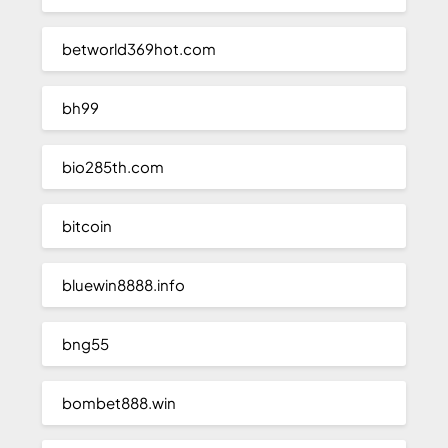
betworld369hot.com
bh99
bio285th.com
bitcoin
bluewin8888.info
bng55
bombet888.win