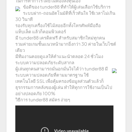
ในการทำกำไรโดยไม่ต้องลงทุนเอง
ข้อดีของ tunder88 ที่ทำให้ผู้เล่นเลือกใช้บริการ
ระบบฝาก-ถอนอัตโนมัติที่เร็วทันใจ ใช้เวลาไม่เกิน
30 วินาที
รองรับทุกเครื่องใช้ไม้สอยอีกทั้งโทรศัพท์มือถือ
แท็บเล็ต แล้วก็คอมพิวเตอร์
มี tunder88 เครดิตฟรี สำหรับสมาชิกใหม่ทุกคน
รวมค่ายเกมชั้นแนวหน้ามากยิ่งกว่า 30 ค่ายในเว็บไซต์
เดียว
มีทีมงานคอยดูแลให้คำแนะนำตลอด 24 ชั่วโมง
ระบบความปลอดภัยระดับสากล
ผู้เล่นทุกคนสามารถมั่นอกมั่นใจได้ว่า tunder88 มี
ระบบความปลอดภัยที่ตามมาตรฐาน ใช้
เทคโนโลยี SSL เพื่อคุ้มครองข้อมูลส่วนตัวแล้วก็
ธุรกรรมการคลังของผู้เล่น ทำให้ทุกการใช้งานเป็นไป
อย่างปลอดภัย 100%
วิธีการ tunder88 สมัคร ง่ายๆ