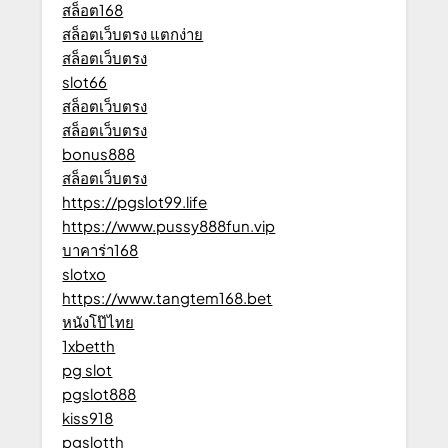
สล็อต168
สล็อตเว็บตรง แตกง่าย
สล็อตเว็บตรง
slot66
สล็อตเว็บตรง
สล็อตเว็บตรง
bonus888
สล็อตเว็บตรง
https://pgslot99.life
https://www.pussy888fun.vip
บาคาร่า168
slotxo
https://www.tangtem168.bet
หนังโป๊ไทย
1xbetth
pg slot
pgslot888
kiss918
pgslotth