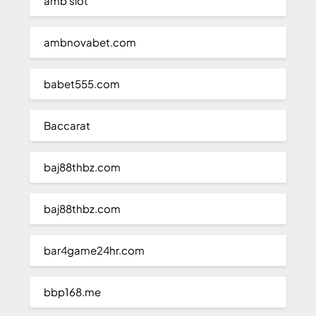
amb slot
ambnovabet.com
babet555.com
Baccarat
baj88thbz.com
baj88thbz.com
bar4game24hr.com
bbp168.me