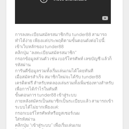
การลงทะเบียนสมัครสมาชิกกับ tunder88 สามารถ
ทำได้ง่าย เพียงแต่ประพฤติตามขั้นตอนดังต่อไปนี้:
เข้าเว็บหลักของ tunder88
คลิกปุ่ม “ลงทะเบียนสมัครสมาชิก”
กรอกข้อมูลส่วนตัว เช่น เบอร์โทรศัพท์ เลขบัญชี แล้วก็
รหัสผ่าน
การันตีข้อมูลรวมทั้งเริ่มเล่นเกมได้โดยทันที
เมื่อสมัครสำเร็จ สมาชิกใหม่จะได้รับ tunder88
เครดิตฟรี สำหรับทดลองเล่นรวมทั้งเพิ่มช่องทางสำหรับ
เพื่อการได้กำไรในทันที
ขั้นตอนการ tunder88 เข้าสู่ระบบ
ภายหลังสมัครเป็นสมาชิกเป็นระเบียบแล้ว สามารถเข้า
ระบบได้ไม่ยากเพียงแค่:
กรอกเบอร์โทรศัพท์หรือยูสเซอร์เนม
ใส่รหัสผ่าน
คลิกปุ่ม “เข้าสู่ระบบ” เพื่อเริ่มเล่นเกม