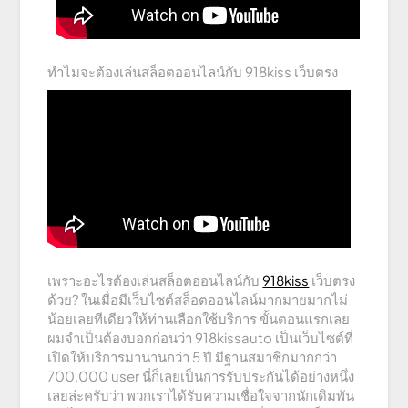
ทำไมจะต้องเล่นสล็อตออนไลน์กับ 918kiss เว็บตรง
เพราะอะไรต้องเล่นสล็อตออนไลน์กับ
918kiss
เว็บตรง
ด้วย? ในเมื่อมีเว็บไซต์สล็อตออนไลน์มากมายมากไม่
น้อยเลยทีเดียวให้ท่านเลือกใช้บริการ ขั้นตอนแรกเลย
ผมจำเป็นต้องบอกก่อนว่า 918kissauto เป็นเว็บไซต์ที่
เปิดให้บริการมานานกว่า 5 ปี มีฐานสมาชิกมากกว่า
700,000 user นี่ก็เลยเป็นการรับประกันได้อย่างหนึ่ง
เลยล่ะครับว่า พวกเราได้รับความเชื่อใจจากนักเดิมพัน