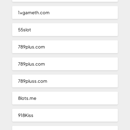
1xgameth.com
55slot
789plus.com
789plus.com
789pluss.com
8lots.me
918Kiss