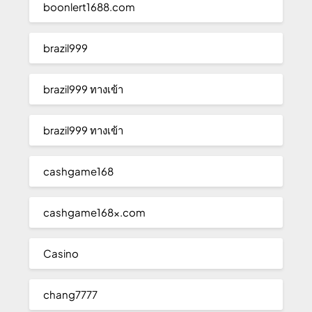
boonlert1688.com
brazil999
brazil999 ทางเข้า
brazil999 ทางเข้า
cashgame168
cashgame168x.com
Casino
chang7777