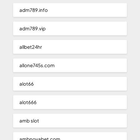
adm789.info
adm789.vip
allbet24hr
allone745s.com
alot66
alot666
amb slot
ambnovabet.com