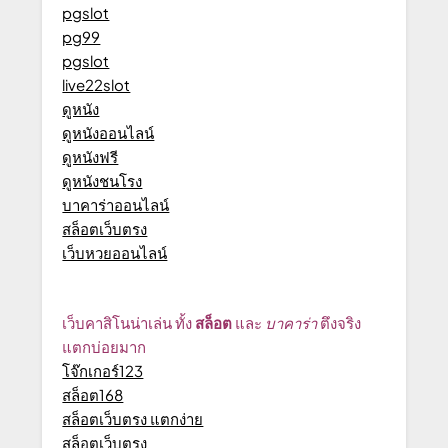
pgslot
pg99
pgslot
live22slot
ดูหนัง
ดูหนังออนไลน์
ดูหนังฟรี
ดูหนังชนโรง
บาคาร่าออนไลน์
สล็อตเว็บตรง
เว็บหวยออนไลน์
เว็บคาสิโนน่าเล่น ทั้ง
สล็อต
และ
บาคาร่า
ตึงจริง
แตกบ่อยมาก
โจ๊กเกอร์123
สล็อต168
สล็อตเว็บตรง แตกง่าย
สล็อตเว็บตรง