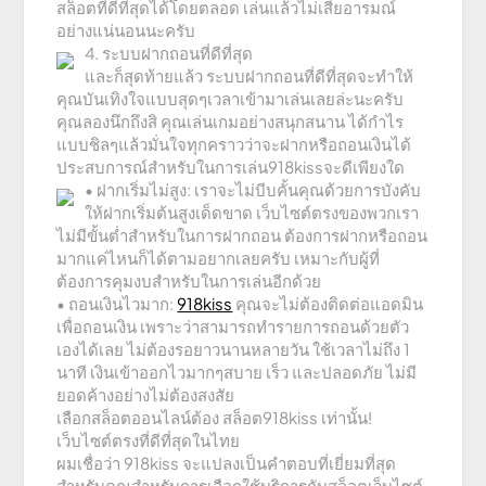
สล็อตที่ดีที่สุดได้โดยตลอด เล่นแล้วไม่เสียอารมณ์
อย่างแน่นอนนะครับ
4. ระบบฝากถอนที่ดีที่สุด
และก็สุดท้ายแล้ว ระบบฝากถอนที่ดีที่สุดจะทำให้
คุณบันเทิงใจแบบสุดๆเวลาเข้ามาเล่นเลยล่ะนะครับ
คุณลองนึกถึงสิ คุณเล่นเกมอย่างสนุกสนาน ได้กำไร
แบบชิลๆแล้วมั่นใจทุกคราวว่าจะฝากหรือถอนเงินได้
ประสบการณ์สำหรับในการเล่น918kissจะดีเพียงใด
• ฝากเริ่มไม่สูง: เราจะไม่บีบคั้นคุณด้วยการบังคับ
ให้ฝากเริ่มต้นสูงเด็ดขาด เว็บไซต์ตรงของพวกเรา
ไม่มีขั้นต่ำสำหรับในการฝากถอน ต้องการฝากหรือถอน
มากแค่ไหนก็ได้ตามอยากเลยครับ เหมาะกับผู้ที่
ต้องการคุมงบสำหรับในการเล่นอีกด้วย
• ถอนเงินไวมาก:
918kiss
คุณจะไม่ต้องติดต่อแอดมิน
เพื่อถอนเงิน เพราะว่าสามารถทำรายการถอนด้วยตัว
เองได้เลย ไม่ต้องรอยาวนานหลายวัน ใช้เวลาไม่ถึง 1
นาที เงินเข้าออกไวมากๆสบาย เร็ว และปลอดภัย ไม่มี
ยอดค้างอย่างไม่ต้องสงสัย
เลือกสล็อตออนไลน์ต้อง สล็อต918kiss เท่านั้น!
เว็บไซต์ตรงที่ดีที่สุดในไทย
ผมเชื่อว่า 918kiss จะแปลงเป็นคำตอบที่เยี่ยมที่สุด
สำหรับคุณสำหรับการเลือกใช้บริการกับสล็อตเว็บไซต์