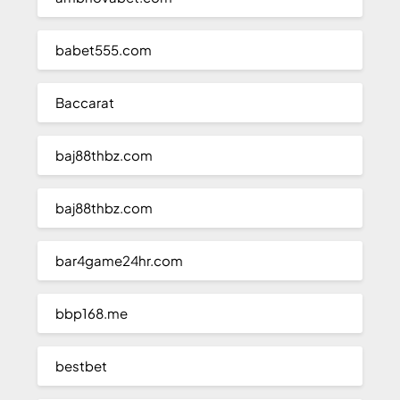
babet555.com
Baccarat
baj88thbz.com
baj88thbz.com
bar4game24hr.com
bbp168.me
bestbet