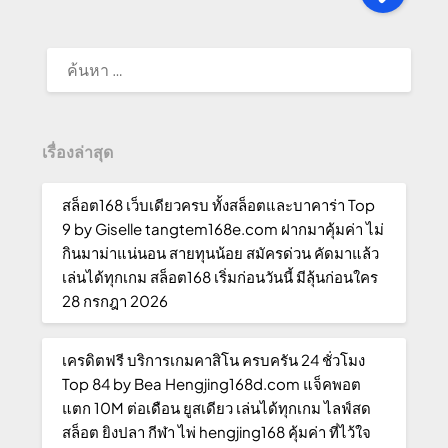
ค้นหา
สำหรับ:
เรื่องล่าสุด
สล็อต168 เว็บเดียวครบ ทั้งสล็อตและบาคาร่า Top
9 by Giselle tangtem168e.com ฝากมาคุ้มค่า ไม่
กินมาม่าแน่นอน สายทุนน้อย สมัครด่วน คัดมาแล้ว
เล่นได้ทุกเกม สล็อต168 เริ่มก่อนวันนี้ มีลุ้นก่อนใคร
28 กรกฎา 2026
เครดิตฟรี บริการเกมคาสิโน ครบครัน 24 ชั่วโมง
Top 84 by Bea Hengjing168d.com แจ็คพอต
แตก 10M ต่อเดือน ยูสเดียว เล่นได้ทุกเกม ไลฟ์สด
สล็อต ยิงปลา กีฬา ไพ่ hengjing168 คุ้มค่า ที่ไว้ใจ