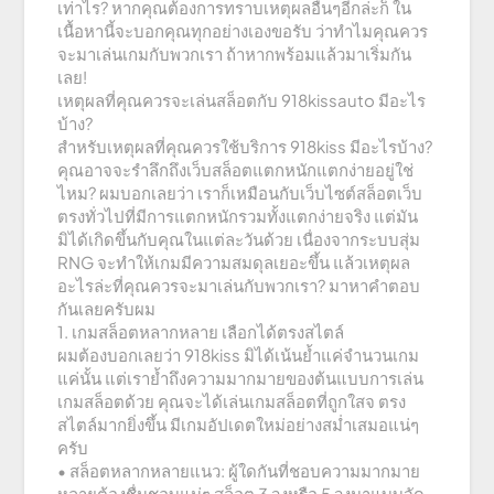
เท่าไร? หากคุณต้องการทราบเหตุผลอื่นๆอีกล่ะก็ ใน
เนื้อหานี้จะบอกคุณทุกอย่างเองขอรับ ว่าทำไมคุณควร
จะมาเล่นเกมกับพวกเรา ถ้าหากพร้อมแล้วมาเริ่มกัน
เลย!
เหตุผลที่คุณควรจะเล่นสล็อตกับ 918kissauto มีอะไร
บ้าง?
สำหรับเหตุผลที่คุณควรใช้บริการ 918kiss มีอะไรบ้าง?
คุณอาจจะรำลึกถึงเว็บสล็อตแตกหนักแตกง่ายอยู่ใช่
ไหม? ผมบอกเลยว่า เราก็เหมือนกับเว็บไซต์สล็อตเว็บ
ตรงทั่วไปที่มีการแตกหนักรวมทั้งแตกง่ายจริง แต่มัน
มิได้เกิดขึ้นกับคุณในแต่ละวันด้วย เนื่องจากระบบสุ่ม
RNG จะทำให้เกมมีความสมดุลเยอะขึ้น แล้วเหตุผล
อะไรล่ะที่คุณควรจะมาเล่นกับพวกเรา? มาหาคำตอบ
กันเลยครับผม
1. เกมสล็อตหลากหลาย เลือกได้ตรงสไตล์
ผมต้องบอกเลยว่า 918kiss มิได้เน้นย้ำแค่จำนวนเกม
แค่นั้น แต่เราย้ำถึงความมากมายของต้นแบบการเล่น
เกมสล็อตด้วย คุณจะได้เล่นเกมสล็อตที่ถูกใสจ ตรง
สไตล์มากยิ่งขึ้น มีเกมอัปเดตใหม่อย่างสม่ำเสมอแน่ๆ
ครับ
• สล็อตหลากหลายแนว: ผู้ใดกันที่ชอบความมากมาย
หลายต้องชื่นชอบแน่ๆ สล็อต 3 วงหรือ 5 วงมาแบบจัด