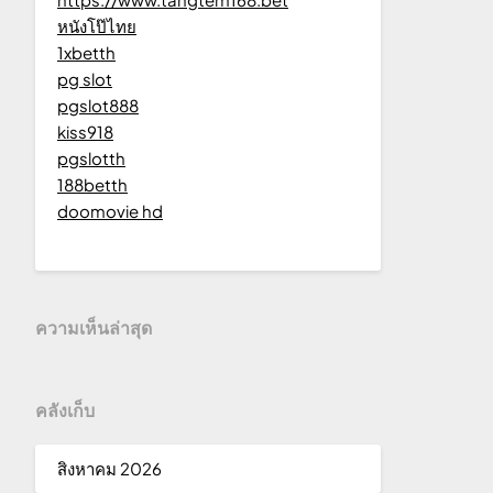
หนังโป๊ไทย
1xbetth
pg slot
pgslot888
kiss918
pgslotth
188betth
doomovie hd
ความเห็นล่าสุด
คลังเก็บ
สิงหาคม 2026