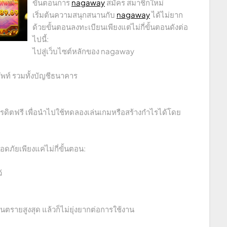
ขั้นตอนการ
nagaway
สมัคร สมาชิกใหม่
เริ่มต้นความสนุกสนานกับ
nagaway
ได้ไม่ยาก
ด้วยขั้นตอนลงทะเบียนเพียงแต่ไม่กี่ขั้นตอนดังต่อ
ไปนี้:
ไปสู่เว็บไซต์หลักของ nagaway
ศัพท์ รวมทั้งบัญชีธนาคาร
รดิตฟรี เพื่อนำไปใช้ทดลองเล่นเกมหรือสร้างกำไรได้โดย
อดภัยเพียงแค่ไม่กี่ขั้นตอน:
้
นตรายสูงสุด แล้วก็ไม่ยุ่งยากต่อการใช้งาน