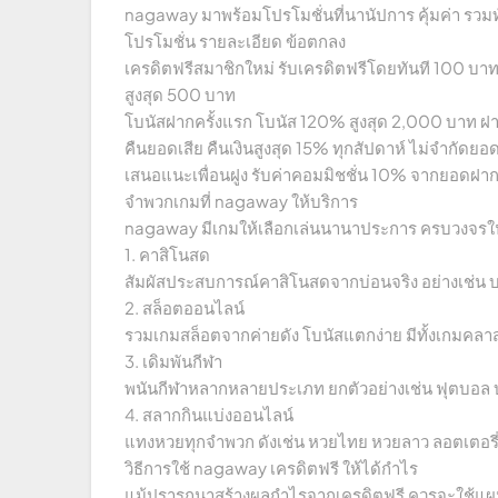
nagaway มาพร้อมโปรโมชั่นที่นานัปการ คุ้มค่า รวมทั
โปรโมชั่น รายละเอียด ข้อตกลง
เครดิตฟรีสมาชิกใหม่ รับเครดิตฟรีโดยทันที 100 บาท
สูงสุด 500 บาท
โบนัสฝากครั้งแรก โบนัส 120% สูงสุด 2,000 บาท ฝา
คืนยอดเสีย คืนเงินสูงสุด 15% ทุกสัปดาห์ ไม่จำกัดยอด
เสนอแนะเพื่อนฝูง รับค่าคอมมิชชั่น 10% จากยอดฝากข
จำพวกเกมที่ nagaway ให้บริการ
nagaway มีเกมให้เลือกเล่นนานาประการ ครบวงจรในท
1. คาสิโนสด
สัมผัสประสบการณ์คาสิโนสดจากบ่อนจริง อย่างเช่น บา
2. สล็อตออนไลน์
รวมเกมสล็อตจากค่ายดัง โบนัสแตกง่าย มีทั้งเกมคลาส
3. เดิมพันกีฬา
พนันกีฬาหลากหลายประเภท ยกตัวอย่างเช่น ฟุตบอล บ
4. สลากกินแบ่งออนไลน์
แทงหวยทุกจำพวก ดังเช่น หวยไทย หวยลาว ลอตเตอรี่หุ้น
วิธีการใช้ nagaway เครดิตฟรี ให้ได้กำไร
แม้ปรารถนาสร้างผลกำไรจากเครดิตฟรี ควรจะใช้แผนก