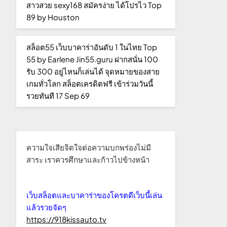
สาวสวย sexy168 สมัครง่าย ได้โปรไว Top
89 by Houston
สล็อต55 เว็บบาคาร่าอันดับ 1 ในไทย Top
55 by Earlene Jin55.guru ฝากสนั่น 100
รับ 300 อยู่ไหนก็เล่นได้ จุดหมายของสาย
เกมทั่วโลก สล็อตเครดิตฟรี เข้าร่วมวันนี้
รวยทันที 17 Sep 69
ความใจเสียจิตใจต่อความบกพร่องไม่มี
สาระ เราควรศึกษาและก้าวไปข้างหน้า
เว็บสล็อตและบาคาร่าของโครตดีเว็บนี้เล่น
แล้วรวยจัดๆ
https://918kissauto.tv