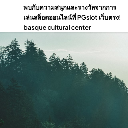
พบกับความสนุกและรางวัลจากการ
เล่นสล็อตออนไลน์ที่ PGslot เว็บตรง!
basque cultural center