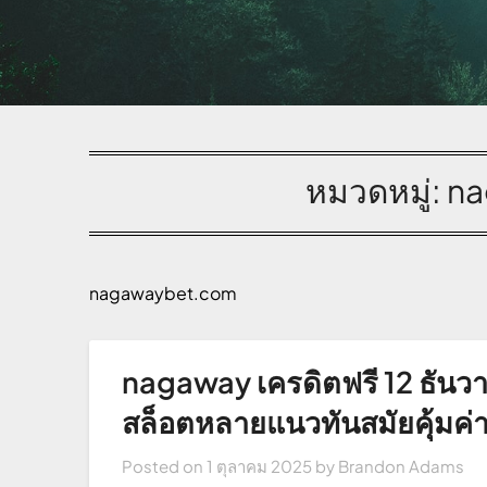
หมวดหมู่:
na
nagawaybet.com
nagaway เครดิตฟรี 12 ธันวา
สล็อตหลายแนวทันสมัยคุ้มค่า
Posted on
1 ตุลาคม 2025
by
Brandon Adams