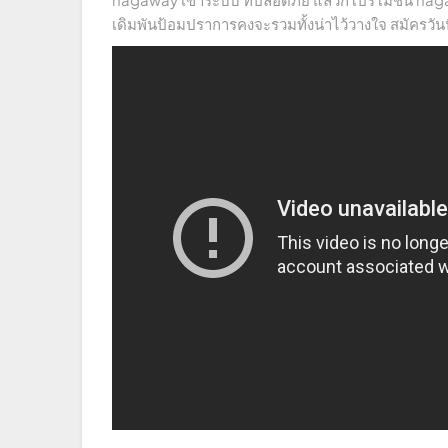
เดิมพันป้อมปราการคงจะรวมทั้งน่าไว้วางใจ สมัครวันน