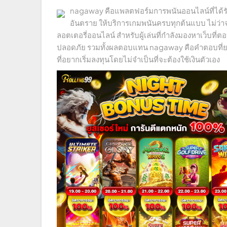
nagaway คือแพลตฟอร์มการพนันออนไลน์ที่ได้รับคว
อันตราย ให้บริการเกมพนันครบทุกต้นแบบ ไม่ว่า
ลอตเตอรี่ออนไลน์ สำหรับผู้เล่นที่กำลังมองหาเว็บที
ปลอดภัย รวมทั้งผลตอบแทน nagaway คือคำตอบที่ยอ
ที่อยากเริ่มลงทุนโดยไม่จำเป็นที่จะต้องใช้เงินตัวเอง