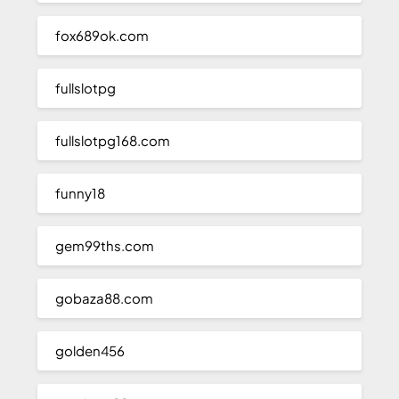
fox689ok.com
fullslotpg
fullslotpg168.com
funny18
gem99ths.com
gobaza88.com
golden456