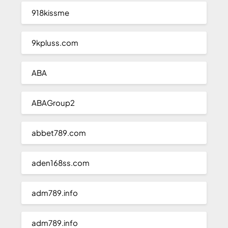
918kissme
9kpluss.com
ABA
ABAGroup2
abbet789.com
aden168ss.com
adm789.info
adm789.info