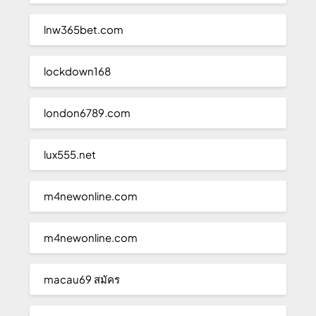
lnw365bet.com
lockdown168
london6789.com
lux555.net
m4newonline.com
m4newonline.com
macau69 สมัคร