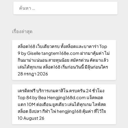
ค้นหา
สำหรับ:
เรื่องล่าสุด
สล็อต168 เว็บเดียวครบ ทั้งสล็อตและบาคาร่า Top
9 by Giselle tangtem168e.com ฝากมาคุ้มค่า ไม่
กินมาม่าแน่นอน สายทุนน้อย สมัครด่วน คัดมาแล้ว
เล่นได้ทุกเกม สล็อต168 เริ่มก่อนวันนี้ มีลุ้นก่อนใคร
28 กรกฎา 2026
เครดิตฟรี บริการเกมคาสิโน ครบครัน 24 ชั่วโมง
Top 84 by Bea Hengjing168d.com แจ็คพอต
แตก 10M ต่อเดือน ยูสเดียว เล่นได้ทุกเกม ไลฟ์สด
สล็อต ยิงปลา กีฬา ไพ่ hengjing168 คุ้มค่า ที่ไว้ใจ
10 August 26