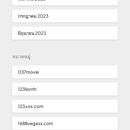
กรกฎาคม 2023
มิถุนายน 2023
หมวดหมู่
037movie
123lionth
123xos.com
1688vegasx.com