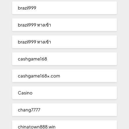
brazil999
brazil999 ทางเข้า
brazil999 ทางเข้า
cashgame168
cashgame168x.com
Casino
chang7777
chinatown888.win