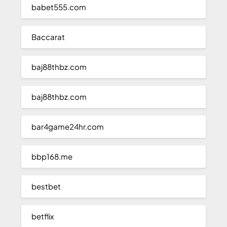
babet555.com
Baccarat
baj88thbz.com
baj88thbz.com
bar4game24hr.com
bbp168.me
bestbet
betflix