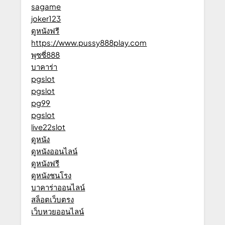
sagame
joker123
ดูหนังฟรี
https://www.pussy888play.com
พุซซี่888
บาคาร่า
pgslot
pgslot
pg99
pgslot
live22slot
ดูหนัง
ดูหนังออนไลน์
ดูหนังฟรี
ดูหนังชนโรง
บาคาร่าออนไลน์
สล็อตเว็บตรง
เว็บหวยออนไลน์