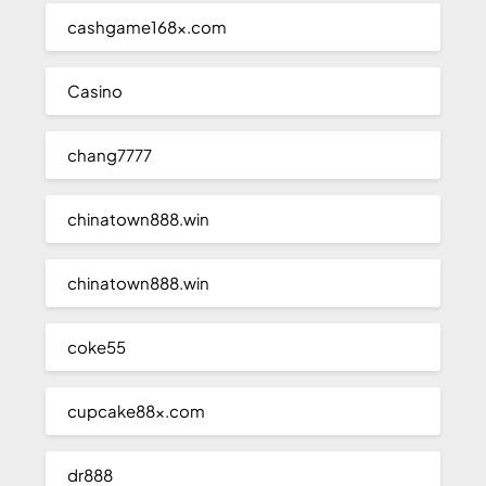
cashgame168x.com
Casino
chang7777
chinatown888.win
chinatown888.win
coke55
cupcake88x.com
dr888