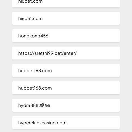
hi6bet.com
hi6bet.com
hongkong456
https://sretthi99.bet/enter/
hubbet168.com
hubbet168.com
hydra888 สล็อต
hyperclub-casino.com