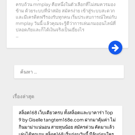
ครบถ้วน mmplay คือหนึ่งในตัวเลือกที่ไม่สมควรมอง
ข้าม ด้วยระบบที่นำสมัย สมัครง่าย เข้าสู่ระบบสะดวก
และมีเครดิตฟรีรองรับทุกคน เริ่มประสบการณ์ใหม่กับ
mmplay วันนี้ แล้วคุณจะรู้ดีว่าการเล่นเกมออนไลน์ที่
ปลอดภัยและก็ได้เงินจริงเป็นเยี่ยงไร
…
ค้นหา
สำหรับ:
เรื่องล่าสุด
สล็อต168 เว็บเดียวครบ ทั้งสล็อตและบาคาร่า Top
9 by Giselle tangtem168e.com ฝากมาคุ้มค่า ไม่
กินมาม่าแน่นอน สายทุนน้อย สมัครด่วน คัดมาแล้ว
เล่นได้ทุกเกม สล็อต168 เริ่มก่อนวันนี้ มีลุ้นก่อนใคร