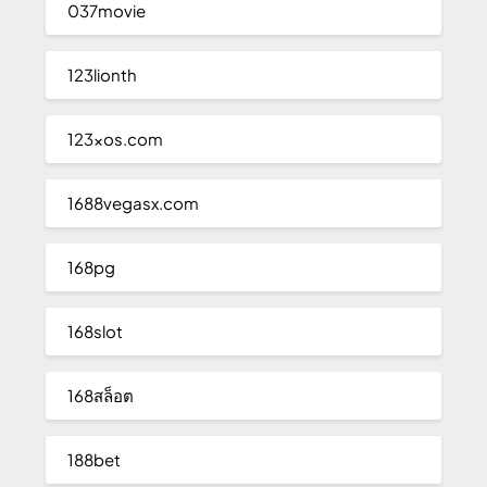
037movie
123lionth
123xos.com
1688vegasx.com
168pg
168slot
168สล็อต
188bet