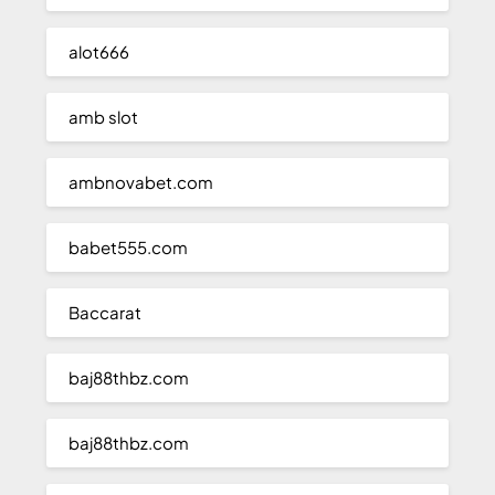
alot666
amb slot
ambnovabet.com
babet555.com
Baccarat
baj88thbz.com
baj88thbz.com