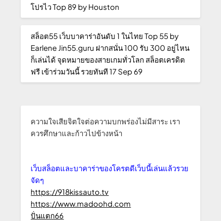
โปรไว Top 89 by Houston
สล็อต55 เว็บบาคาร่าอันดับ 1 ในไทย Top 55 by
Earlene Jin55.guru ฝากสนั่น 100 รับ 300 อยู่ไหน
ก็เล่นได้ จุดหมายของสายเกมทั่วโลก สล็อตเครดิต
ฟรี เข้าร่วมวันนี้ รวยทันที 17 Sep 69
ความใจเสียจิตใจต่อความบกพร่องไม่มีสาระ เรา
ควรศึกษาและก้าวไปข้างหน้า
เว็บสล็อตและบาคาร่าของโครตดีเว็บนี้เล่นแล้วรวย
จัดๆ
https://918kissauto.tv
https://www.madoohd.com
ปั่นแตก66