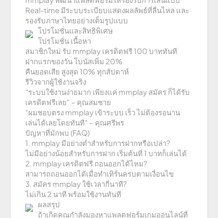
Real-time มีระบบระเบียบแสดงผลลัพธ์ที่ลื่นไหล และ
รองรับภาษาไทยอย่างเต็มรูปแบบ
โปรโมชั่นและสิทธิพิเศษ
โปรโมชั่น เนื้อหา
สมาชิกใหม่ รับ mmplay เครดิตฟรี 100 บาททันที
ฝากแรกของวัน โบนัสเพิ่ม 20%
คืนยอดเสีย สูงสุด 10% ทุกสัปดาห์
รีวิวจากผู้ใช้งานจริง
“ระบบใช้งานง่ายมาก เพียงแค่ mmplay สมัคร ก็ได้รับ
เครดิตฟรีเลย” – คุณสมชาย
“ผมชอบตรง mmplay เข้าระบบ เร็ว ไม่ต้องรอนาน
เล่นได้เลยโดยทันที” – คุณศรีพร
ปัญหาที่มักพบ (FAQ)
1. mmplay มีอย่างต่ำสำหรับการฝากหรือเปล่า?
ไม่มีอย่างน้อยสำหรับการฝาก เริ่มต้นที่ 1 บาทก็เล่นได้
2. mmplay เครดิตฟรี ถอนออกได้ไหม?
สามารถถอนออกได้เมื่อทำเทิร์นครบตามเงื่อนไข
3. สมัคร mmplay ใช้เวลากี่นาที?
ไม่เกิน 2 นาที พร้อมใช้งานทันที
ผลสรุป
ถ้าเกิดคุณกำลังมองหาแพลตฟอร์มเกมออนไลน์ที่