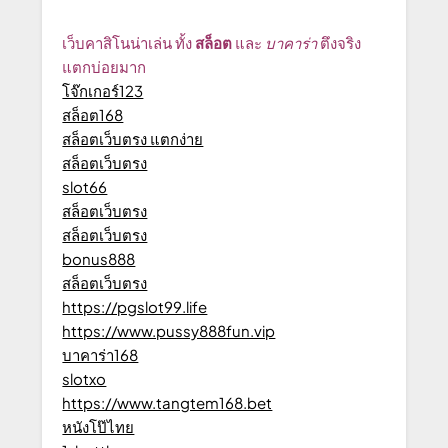
เว็บคาสิโนน่าเล่น ทั้ง
สล็อต
และ
บาคาร่า
ตึงจริง
แตกบ่อยมาก
โจ๊กเกอร์123
สล็อต168
สล็อตเว็บตรง แตกง่าย
สล็อตเว็บตรง
slot66
สล็อตเว็บตรง
สล็อตเว็บตรง
bonus888
สล็อตเว็บตรง
https://pgslot99.life
https://www.pussy888fun.vip
บาคาร่า168
slotxo
https://www.tangtem168.bet
หนังโป๊ไทย