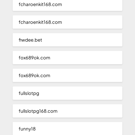
fcharoenkit168.com
fcharoenkit168.com
fiwdee.bet
fox689ok.com
fox689ok.com
fullslotpg
fullslotpg168.com
funny18