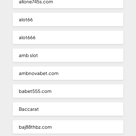
allone745s.com
alot66
alot666
amb slot
ambnovabet.com
babet555.com
Baccarat
baj88thbz.com