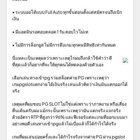
• ระบบออโต้แบบ Full Auto ทุกขั้นตอนตั้งแต่สมัครจนถึงเบิก
เงิน
• มีแอดมินรอตอบตลอด 1 วัน ตอบไว ไม่เท
• ไม่มีการล็อกยูส ไม่มีการดึงเกม ทุกคนมีสิทธิเท่ากันหมด
นี่แหละเป็นเหตุผลว่าเพราะเหตุไรผมถึงกล้าใช้คำว่า ดี
ที่สุด แล้วก็อยากที่จะให้ทุกคนได้ทดลองด้วยตัวเอง
เลือกเล่น ทางเข้าpg รวมสล็อตค่าย PG เพราะเหตุว่า
เกมpgslotแตกง่าย ได้เงินจริง เล่นแล้วคิดว่าเงินมันแตกออกได้
จริง
เหตุผลที่ผมชอบ PG SLOT ไม่ใช่แค่เพราะว่าภาพงาม หรือเสียง
ตื่นเต้นครับผม แม้กระนั้นเพราะเหตุว่ามัน แตกจริง แจกจริง
ด้วยอัตรา RTP ที่สูงกว่า 96% และฟีเจอร์แต่ละเกมที่ออกแบบมา
อย่างพอดี เล่นทางเข้าpgแล้วไม่เบื่อแล้วก็ได้กำไรได้จริง
เกมที่ผมเล่นบ่อยครั้งและได้กำไรจริงจากค่าย PG ผ่าน pgslot