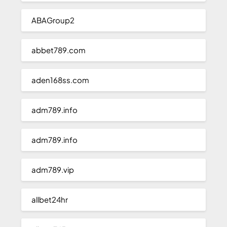
ABAGroup2
abbet789.com
aden168ss.com
adm789.info
adm789.info
adm789.vip
allbet24hr