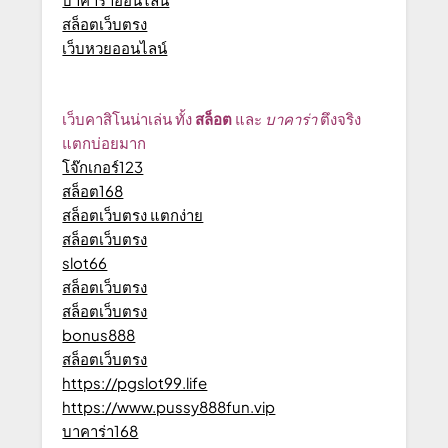
สล็อตเว็บตรง
เว็บหวยออนไลน์
เว็บคาสิโนน่าเล่น ทั้ง
สล็อต
และ
บาคาร่า
ตึงจริง
แตกบ่อยมาก
โจ๊กเกอร์123
สล็อต168
สล็อตเว็บตรง แตกง่าย
สล็อตเว็บตรง
slot66
สล็อตเว็บตรง
สล็อตเว็บตรง
bonus888
สล็อตเว็บตรง
https://pgslot99.life
https://www.pussy888fun.vip
บาคาร่า168