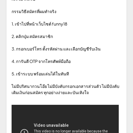
กรรมวิธีสมัครที่ผมทำจริง
1. เข้าไปที่หน้าเว็บไซต์ funny18
2. คลิกปุ่ม สมัครสมาชิก
3. กรอกเบอร์โทร ตั้งรหัสผ่าน และเลือกบัญชีรับเงิน
4. การันตี OTP จากโทรศัพท์มือถือ
5. เข้าระบบ พร้อมเล่นได้ในทันที
ไม่มีปริศนากวนโอ๊ย ไม่มีบังคับกรอกเอกสารส่วนตัว ไม่มีบังคับ
เติมเงินก่อนสมัคร ทุกอย่างง่ายและบันเทิงใจ