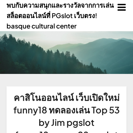
พบกับความสนุกและรางวัลจากการเล่น
สล็อตออนไลน์ที่ PGslot เว็บตรง!
basque cultural center
คาสิโนออนไลน์ เว็บเปิดใหม่
funny18 ทดลองเล่น Top 53
by Jim pgslot