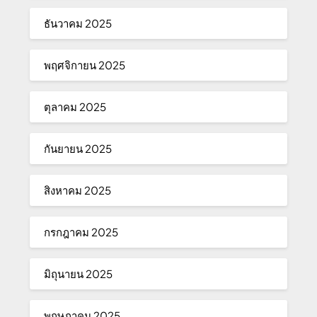
ธันวาคม 2025
พฤศจิกายน 2025
ตุลาคม 2025
กันยายน 2025
สิงหาคม 2025
กรกฎาคม 2025
มิถุนายน 2025
พฤษภาคม 2025