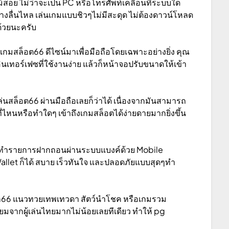
้สอย ไม่ว่าจะเป็น PC หรือโทรศัพท์เคลื่อนที่ระบบใด
่างลื่นไหล เล่นเกมแบบชิวๆไม่มีสะดุด ไม่ต้องดาวน์โหลด
ด้วยนะครับ
เกมสล็อต66 ดีไซน์มาเพื่อมือถือโดยเฉพาะอย่างยิ่ง คุณ
เทอร์เฟซที่ใช้งานง่าย แล้วก็หน้าจอปรับขนาดให้เข้า
เล่นสล็อต66 ผ่านมือถือเลยก็ว่าได้ เนื่องจากมันสามารถ
่ที่ไหนหรือทำใดๆ เข้าถึงเกมสล็อตได้ง่ายดายมากยิ่งขึ้น
าทำรายการฝากถอนผ่านระบบแบงค์ด้วย Mobile
allet ก็ได้ สบาย เร็วทันใจ และปลอดภัยแบบสุดๆทำ
66 แนวทวยเทพเทวดา สัตว์นำโชค หรือเกมรวม
ิยมจากผู้เล่นไทยมากไม่น้อยเลยทีเดียว ทำให้ pg