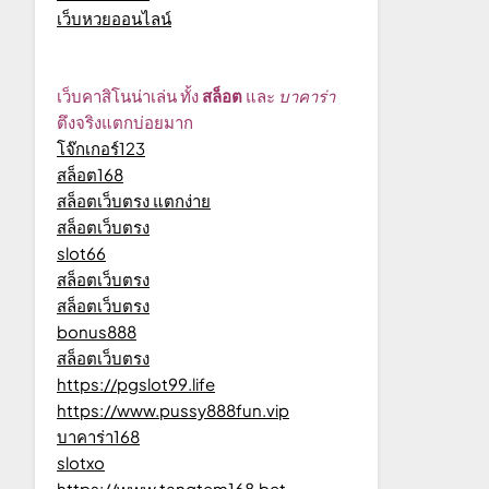
เว็บหวยออนไลน์
เว็บคาสิโนน่าเล่น ทั้ง
สล็อต
และ
บาคาร่า
ตึงจริงแตกบ่อยมาก
โจ๊กเกอร์123
สล็อต168
สล็อตเว็บตรง แตกง่าย
สล็อตเว็บตรง
slot66
สล็อตเว็บตรง
สล็อตเว็บตรง
bonus888
สล็อตเว็บตรง
https://pgslot99.life
https://www.pussy888fun.vip
บาคาร่า168
slotxo
https://www.tangtem168.bet