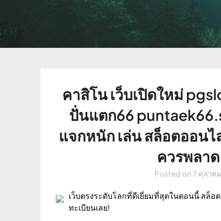
คาสิโน เว็บเปิดใหม่ pgsl
ปั่นแตก66 puntaek66.s
แจกหนัก เล่น สล็อตออนไลน์
ควรพลาด 
Posted on
7 ตุลาค
เว็บตรงระดับโลกที่ดีเยี่ยมที่สุดในตอนนี้ สล็อ
ทะเบียนเลย!