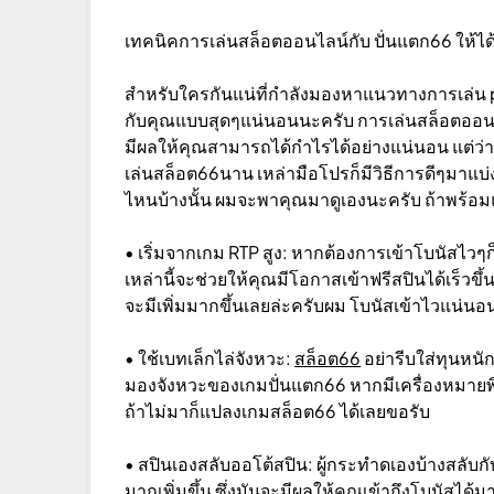
เทคนิคการเล่นสล็อตออนไลน์กับ ปั่นแตก66 ให้ได้
สำหรับใครกันแน่ที่กำลังมองหาแนวทางการเล่น pg
กับคุณแบบสุดๆแน่นอนนะครับ การเล่นสล็อตออนไลน
มีผลให้คุณสามารถได้กำไรได้อย่างแน่นอน แต่ว่า
เล่นสล็อต66นาน เหล่ามือโปรก็มีวิธีการดีๆมาแบ
ไหนบ้างนั้น ผมจะพาคุณมาดูเองนะครับ ถ้าพร้อมแ
• เริ่มจากเกม RTP สูง: หากต้องการเข้าโบนัสไวๆ
เหล่านี้จะช่วยให้คุณมีโอกาสเข้าฟรีสปินได้เร็วข
จะมีเพิ่มมากขึ้นเลยล่ะครับผม โบนัสเข้าไวแน่นอ
• ใช้เบทเล็กไล่จังหวะ:
สล็อต66
อย่ารีบใส่ทุนหนักต
มองจังหวะของเกมปั่นแตก66 หากมีเครื่องหมายพิ
ถ้าไม่มาก็แปลงเกมสล็อต66 ได้เลยขอรับ
• สปินเองสลับออโต้สปิน: ผู้กระทำดเองบ้างสลับ
มากเพิ่มขึ้น ซึ่งมันจะมีผลให้คุณเข้าถึงโบนัสได