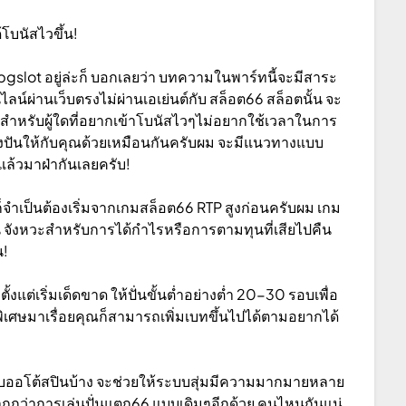
โบนัสไวขึ้น!
slot อยู่ล่ะก็ บอกเลยว่า บทความในพาร์ทนี้จะมีสาระ
์ผ่านเว็บตรงไม่ผ่านเอเย่นต์กับ สล็อต66 สล็อตนั้น จะ
สำหรับผู้ใดที่อยากเข้าโบนัสไวๆไม่อยากใช้เวลาในการ
่งปันให้กับคุณด้วยเหมือนกันครับผม จะมีแนวทางแบบ
ล้วมาฝ่ากันเลยครับ!
ก็จำเป็นต้องเริ่มจากเกมสล็อต66 RTP สูงก่อนครับผม เกม
ึ้น จังหวะสำหรับการได้กำไรหรือการตามทุนที่เสียไปคืน
น!
ั้งแต่เริ่มเด็ดขาด ให้ปั่นขั้นต่ำอย่างต่ำ 20-30 รอบเพื่อ
เศษมาเรื่อยคุณก็สามารถเพิ่มเบทขึ้นไปได้ตามอยากได้
กับออโต้สปินบ้าง จะช่วยให้ระบบสุ่มมีความมากมายหลาย
้มากกว่าการเล่นปั่นแตก66 แบบเดิมๆอีกด้วย คนไหนกันแน่