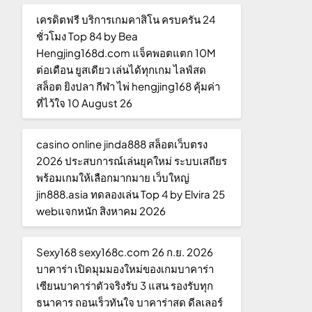
เครดิตฟรี บริการเกมคาสิโน ครบครัน 24
ชั่วโมง Top 84 by Bea
Hengjing168d.com แจ็คพอตแตก 10M
ต่อเดือน ยูสเดียว เล่นได้ทุกเกม ไลฟ์สด
สล็อต ยิงปลา กีฬา ไพ่ hengjing168 คุ้มค่า
ที่ไว้ใจ 10 August 26
casino online jinda888 สล็อตเว็บตรง
2026 ประสบการณ์เล่นยุคใหม่ ระบบเสถียร
พร้อมเกมให้เลือกมากมาย เว็บใหญ่
jin888.asia ทดลองเล่น Top 4 by Elvira 25
webแจกหนัก สิงหาคม 2026
Sexy168 sexy168c.com 26 ก.ย. 2026
บาคาร่า เปิดมุมมองใหม่ของเกมบาคาร่า
เซียนบาคาร่าตัวจริงรับ 3 แสน รองรับทุก
ธนาคาร ถอนเร็วทันใจ บาคาร่าสด ดีลเลอร์