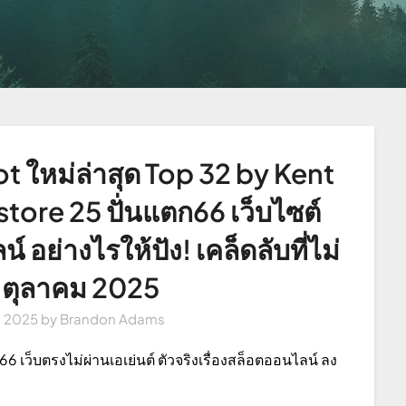
ot ใหม่ล่าสุด Top 32 by Kent
tore 25 ปั่นแตก66 เว็บไซต์
 อย่างไรให้ปัง! เคล็ดลับที่ไม่
ตุลาคม 2025
ม 2025
by
Brandon Adams
ต66 เว็บตรงไม่ผ่านเอเย่นต์ ตัวจริงเรื่องสล็อตออนไลน์ ลง