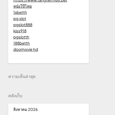
หนังโป๊ไทย
1xbetth
pg slot
pgslot888
kiss918
pgslotth
188betth
doomovie hd
ความเห็นล่าสุด
คลังเก็บ
สิงหาคม 2026