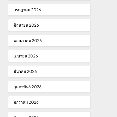
กรกฎาคม 2026
มิถุนายน 2026
พฤษภาคม 2026
เมษายน 2026
มีนาคม 2026
กุมภาพันธ์ 2026
มกราคม 2026