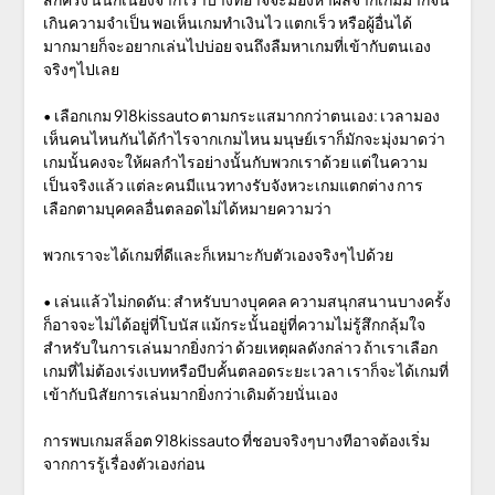
เกินความจำเป็น พอเห็นเกมทำเงินไว แตกเร็ว หรือผู้อื่นได้
มากมายก็จะอยากเล่นไปบ่อย จนถึงลืมหาเกมที่เข้ากับตนเอง
จริงๆไปเลย
• เลือกเกม 918kissauto ตามกระแสมากกว่าตนเอง: เวลามอง
เห็นคนไหนกันได้กำไรจากเกมไหน มนุษย์เราก็มักจะมุ่งมาดว่า
เกมนั้นคงจะให้ผลกำไรอย่างนั้นกับพวกเราด้วย แต่ในความ
เป็นจริงแล้ว แต่ละคนมีแนวทางรับจังหวะเกมแตกต่าง การ
เลือกตามบุคคลอื่นตลอดไม่ได้หมายความว่า
พวกเราจะได้เกมที่ดีและก็เหมาะกับตัวเองจริงๆไปด้วย
• เล่นแล้วไม่กดดัน: สำหรับบางบุคคล ความสนุกสนานบางครั้ง
ก็อาจจะไม่ได้อยู่ที่โบนัส แม้กระนั้นอยู่ที่ความไม่รู้สึกกลุ้มใจ
สำหรับในการเล่นมากยิ่งกว่า ด้วยเหตุผลดังกล่าว ถ้าเราเลือก
เกมที่ไม่ต้องเร่งเบทหรือบีบคั้นตลอดระยะเวลา เราก็จะได้เกมที่
เข้ากับนิสัยการเล่นมากยิ่งกว่าเดิมด้วยนั่นเอง
การพบเกมสล็อต 918kissauto ที่ชอบจริงๆบางทีอาจต้องเริ่ม
จากการรู้เรื่องตัวเองก่อน