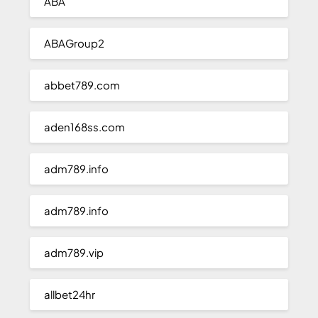
ABA
ABAGroup2
abbet789.com
aden168ss.com
adm789.info
adm789.info
adm789.vip
allbet24hr