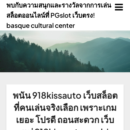
พบกับความสนุกและรางวัลจากการเล่น
สล็อตออนไลน์ที่ PGslot เว็บตรง!
basque cultural center
พนัน 918kissauto เว็บสล็อต
ที่คนเล่นจริงเลือก เพราะเกม
เยอะ โปรดี ถอนสะดวก เว็บ