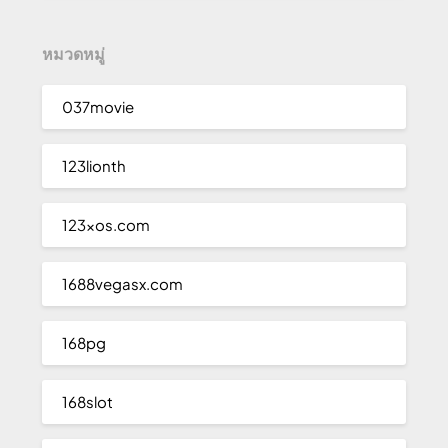
หมวดหมู่
037movie
123lionth
123xos.com
1688vegasx.com
168pg
168slot