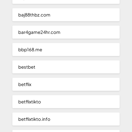
baj88thbz.com
bar4game24hr.com
bbp168.me
bestbet
betflix
betflixtikto
betflixtikto.info