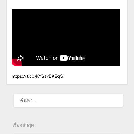
https://t.co/KYSavBKEqG
ค้นหา
สำหรับ:
เรื่องล่าสุด