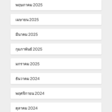
พฤษภาคม 2025
เมษายน 2025
มีนาคม 2025
กุมภาพันธ์ 2025
มกราคม 2025
ธันวาคม 2024
พฤศจิกายน 2024
ตุลาคม 2024