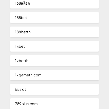
168สล็อต
188bet
188betth
1xbet
1xbetth
1xgameth.com
55slot
789plus.com