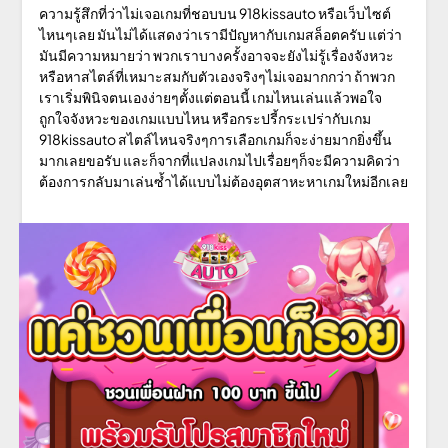
ความรู้สึกที่ว่าไม่เจอเกมที่ชอบบน 918kissauto หรือเว็บไซต์
ไหนๆเลย มันไม่ได้แสดงว่าเรามีปัญหากับเกมสล็อตครับ แต่ว่า
มันมีความหมายว่า พวกเราบางครั้งอาจจะยังไม่รู้เรื่องจังหวะ
หรือหาสไตล์ที่เหมาะสมกับตัวเองจริงๆไม่เจอมากกว่า ถ้าพวก
เราเริ่มพินิจตนเองง่ายๆตั้งแต่ตอนนี้ เกมไหนเล่นแล้วพอใจ
ถูกใจจังหวะของเกมแบบไหน หรือกระปรี้กระเปร่ากับเกม
918kissauto สไตล์ไหนจริงๆการเลือกเกมก็จะง่ายมากยิ่งขึ้น
มากเลยขอรับ และก็จากที่แปลงเกมไปเรื่อยๆก็จะมีความคิดว่า
ต้องการกลับมาเล่นซ้ำได้แบบไม่ต้องอุตสาหะหาเกมใหม่อีกเลย