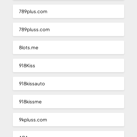
789plus.com
789pluss.com
8lots.me
918Kiss
918kissauto
918kissme
9kpluss.com