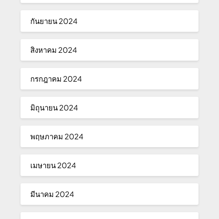
กันยายน 2024
สิงหาคม 2024
กรกฎาคม 2024
มิถุนายน 2024
พฤษภาคม 2024
เมษายน 2024
มีนาคม 2024