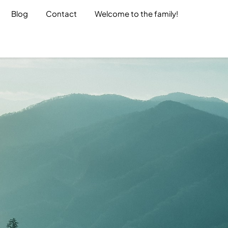
Blog
Contact
Welcome to the family!