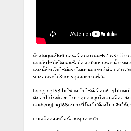
ถ้าเกิดคุณเป็นนักเล่นสล็อตเครดิตฟรีตัวจริง ต้อ
เจอเว็บไซต์ที่ไม่น่าเชื่อถือ แต่ปัญหาเหล่านี้จะหม
แห่งนี้เป็นเว็บไซต์ตรง ไม่ผ่านเอเย่นต์ มีเอกสารส
ของคุณจะได้รับการดูแลอย่างดีที่สุด
hengjing168 ไม่ใช่แค่เว็บไซต์สล็อตทั่วๆไป แต่
ดังเอาไว้ในที่เดียว ไม่ว่าคุณจะถูกใจเล่นสล็อต 
เล่นhengjing168เหมาะนี่โดยไม่ต้องโยกเงินให้ยุ
เกมสล็อตออนไลน์จากทุกค่ายดัง