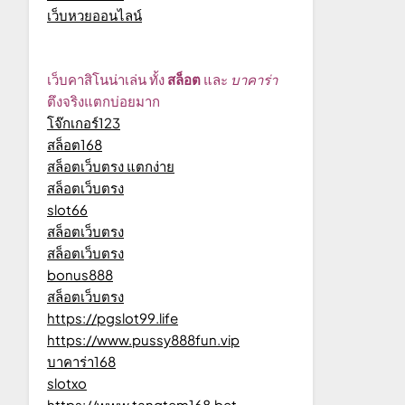
เว็บหวยออนไลน์
เว็บคาสิโนน่าเล่น ทั้ง
สล็อต
และ
บาคาร่า
ตึงจริงแตกบ่อยมาก
โจ๊กเกอร์123
สล็อต168
สล็อตเว็บตรง แตกง่าย
สล็อตเว็บตรง
slot66
สล็อตเว็บตรง
สล็อตเว็บตรง
bonus888
สล็อตเว็บตรง
https://pgslot99.life
https://www.pussy888fun.vip
บาคาร่า168
slotxo
https://www.tangtem168.bet