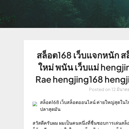
สล็อต168 เว็บแจกหนัก ส
ใหม่ พนัน เว็บแม่ heng
Rae hengjing168 hengj
Posted on
12 มีนา
สล็อต168 เว็บสล็อตออนไลน์ ค่ายใหญ่สุดในไท
ปลาสุดมัน
สวัสดีครับผม ผมเป็นคนหนึ่งที่ชื่นชอบการเล่นสล็อ