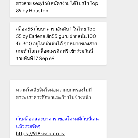
สาวสวย sexy168 สมัครง่าย ได้โปรไว Top
89 by Houston
สล็อต55 เว็บบาคาร่าอันดับ 1 ในไทย Top
55 by Earlene Jin55.guru ฝากสนั่น 100
รับ 300 อยู่ไหนก็เล่นได้ จุดหมายของสาย
เกมทั่วโลก สล็อตเครดิตฟรี เข้าร่วมวันนี้
รวยทันที 17 Sep 69
ความใจเสียจิตใจต่อความบกพร่องไม่มี
สาระ เราควรศึกษาและก้าวไปข้างหน้า
เว็บสล็อตและบาคาร่าของโครตดีเว็บนี้เล่น
แล้วรวยจัดๆ
https://918kissauto.tv