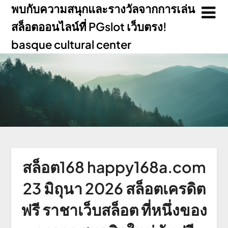
พบกับความสนุกและรางวัลจากการเล่น
สล็อตออนไลน์ที่ PGslot เว็บตรง!
basque cultural center
สล็อต168 happy168a.com
23 มิถุนา 2026 สล็อตเครดิต
ฟรี ราชาเว็บสล็อต ที่หนึ่งของ