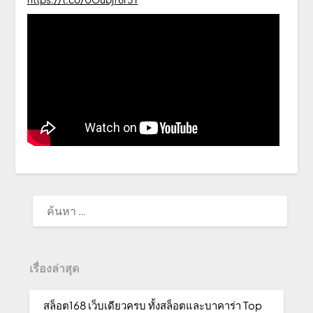
ค้นหา
สำหรับ:
เรื่องล่าสุด
สล็อต168 เว็บเดียวครบ ทั้งสล็อตและบาคาร่า Top