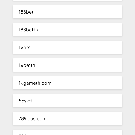
188bet
188betth
1xbet
1xbetth
1xgameth.com
55slot
789plus.com