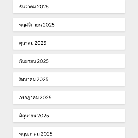
ธันวาคม 2025
พฤศจิกายน 2025
ตุลาคม 2025
กันยายน 2025
สิงหาคม 2025
กรกฎาคม 2025
มิถุนายน 2025
พฤษภาคม 2025