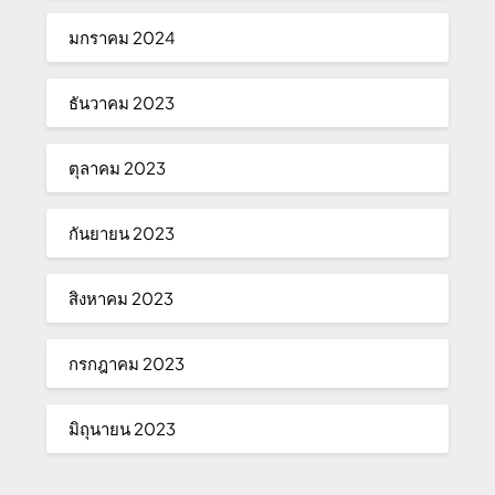
มกราคม 2024
ธันวาคม 2023
ตุลาคม 2023
กันยายน 2023
สิงหาคม 2023
กรกฎาคม 2023
มิถุนายน 2023