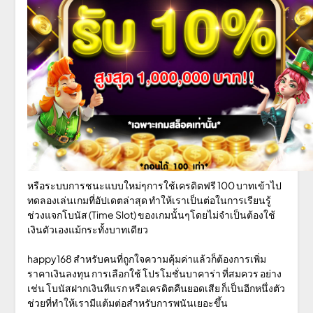
หรือระบบการชนะแบบใหม่ๆการใช้เครดิตฟรี 100 บาทเข้าไป
ทดลองเล่นเกมที่อัปเดตล่าสุด ทำให้เราเป็นต่อในการเรียนรู้
ช่วงแจกโบนัส (Time Slot) ของเกมนั้นๆโดยไม่จำเป็นต้องใช้
เงินตัวเองแม้กระทั้งบาทเดียว
happy168 สำหรับคนที่ถูกใจความคุ้มค่าแล้วก็ต้องการเพิ่ม
ราคาเงินลงทุน การเลือกใช้ โปรโมชั่นบาคาร่า ที่สมควร อย่าง
เช่น โบนัสฝากเงินทีแรก หรือเครดิตคืนยอดเสีย ก็เป็นอีกหนึ่งตัว
ช่วยที่ทำให้เรามีแต้มต่อสำหรับการพนันเยอะขึ้น