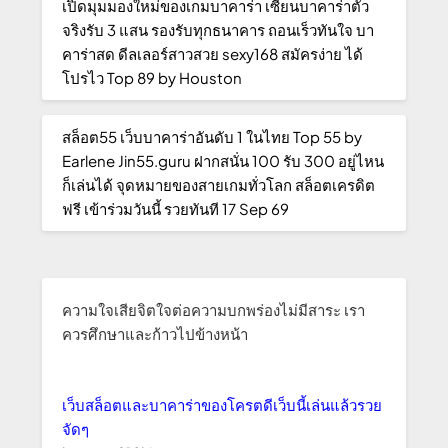
เปิดมุมมองใหม่ของเกมบาคาร่า เซียนบาคาร่าตัว
จริงรับ 3 แสน รองรับทุกธนาคาร ถอนเร็วทันใจ บา
คาร่าสด ดีลเลอร์สาวสวย sexy168 สมัครง่าย ได้
โปรไว Top 89 by Houston
สล็อต55 เว็บบาคาร่าอันดับ 1 ในไทย Top 55 by
Earlene Jin55.guru ฝากสนั่น 100 รับ 300 อยู่ไหน
ก็เล่นได้ จุดหมายของสายเกมทั่วโลก สล็อตเครดิต
ฟรี เข้าร่วมวันนี้ รวยทันที 17 Sep 69
ความใจเสียจิตใจต่อความบกพร่องไม่มีสาระ เรา
ควรศึกษาและก้าวไปข้างหน้า
เว็บสล็อตและบาคาร่าของโครตดีเว็บนี้เล่นแล้วรวย
จัดๆ