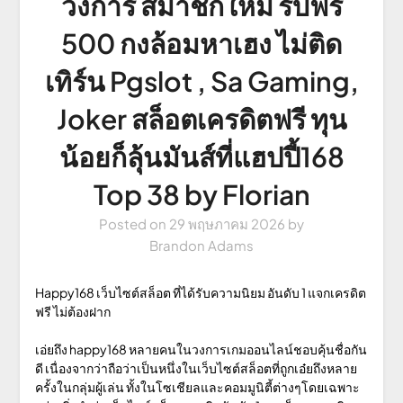
วงการ สมาชิกใหม่ รับฟรี
500 กงล้อมหาเฮง ไม่ติด
เทิร์น Pgslot , Sa Gaming,
Joker สล็อตเครดิตฟรี ทุน
น้อยก็ลุ้นมันส์ที่แฮปปี้168
Top 38 by Florian
Posted on
29 พฤษภาคม 2026
by
Brandon Adams
Happy168 เว็บไซต์สล็อต ที่ได้รับความนิยม อันดับ 1 แจกเครดิต
ฟรี ไม่ต้องฝาก
เอ่ยถึง happy168 หลายคนในวงการเกมออนไลน์ชอบคุ้นชื่อกัน
ดี เนื่องจากว่าถือว่าเป็นหนึ่งในเว็บไซต์สล็อตที่ถูกเอ๋ยถึงหลาย
ครั้งในกลุ่มผู้เล่น ทั้งในโซเชียลและคอมมูนิตี้ต่างๆโดยเฉพาะ