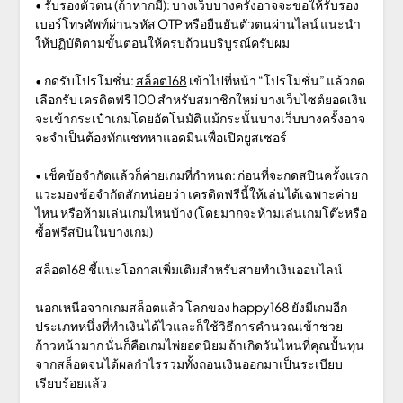
• รับรองตัวตน (ถ้าหากมี): บางเว็บบางครั้งอาจจะขอให้รับรอง
เบอร์โทรศัพท์ผ่านรหัส OTP หรือยืนยันตัวตนผ่านไลน์ แนะนำ
ให้ปฏิบัติตามขั้นตอนให้ครบถ้วนบริบูรณ์ครับผม
• กดรับโปรโมชั่น:
สล็อต168
เข้าไปที่หน้า “โปรโมชั่น” แล้วกด
เลือกรับ เครดิตฟรี 100 สำหรับสมาชิกใหม่ บางเว็บไซต์ยอดเงิน
จะเข้ากระเป๋าเกมโดยอัตโนมัติ แม้กระนั้นบางเว็บบางครั้งอาจ
จะจำเป็นต้องทักแชทหาแอดมินเพื่อเปิดยูสเซอร์
• เช็คข้อจำกัดแล้วก็ค่ายเกมที่กำหนด: ก่อนที่จะกดสปินครั้งแรก
แวะมองข้อจำกัดสักหน่อยว่า เครดิตฟรีนี้ให้เล่นได้เฉพาะค่าย
ไหน หรือห้ามเล่นเกมไหนบ้าง (โดยมากจะห้ามเล่นเกมโต๊ะหรือ
ซื้อฟรีสปินในบางเกม)
สล็อต168 ชี้แนะโอกาสเพิ่มเติมสำหรับสายทำเงินออนไลน์
นอกเหนือจากเกมสล็อตแล้ว โลกของ happy168 ยังมีเกมอีก
ประเภทหนึ่งที่ทำเงินได้ไวและก็ใช้วิธีการคำนวณเข้าช่วย
ก้าวหน้ามาก นั่นก็คือเกมไพ่ยอดนิยม ถ้าเกิดวันไหนที่คุณปั้นทุน
จากสล็อตจนได้ผลกำไรรวมทั้งถอนเงินออกมาเป็นระเบียบ
เรียบร้อยแล้ว