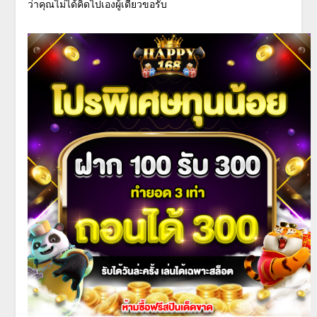
ว่าคุณไม่ได้คิดไปเองผู้เดียวขอรับ