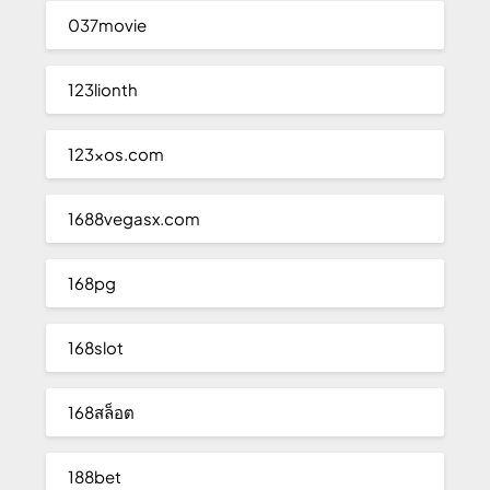
037movie
123lionth
123xos.com
1688vegasx.com
168pg
168slot
168สล็อต
188bet