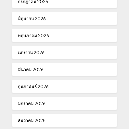
กรกฎาคม 2026
มิถุนายน 2026
พฤษภาคม 2026
เมษายน 2026
มีนาคม 2026
กุมภาพันธ์ 2026
มกราคม 2026
ธันวาคม 2025