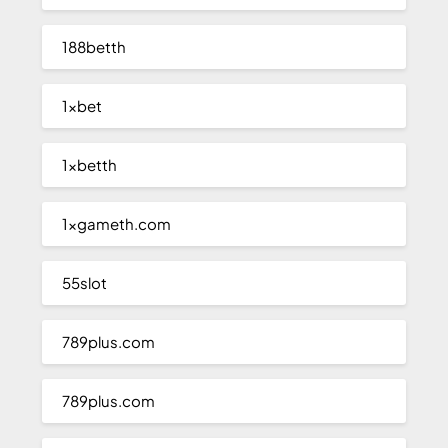
188betth
1xbet
1xbetth
1xgameth.com
55slot
789plus.com
789plus.com