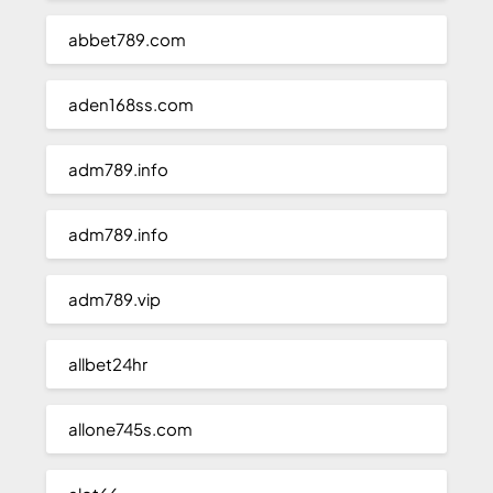
abbet789.com
aden168ss.com
adm789.info
adm789.info
adm789.vip
allbet24hr
allone745s.com