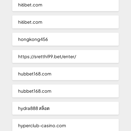
hi6bet.com
hi6bet.com
hongkong456
https://sretthi99.bet/enter/
hubbet168.com
hubbet168.com
hydra888 สล็อต
hyperclub-casino.com