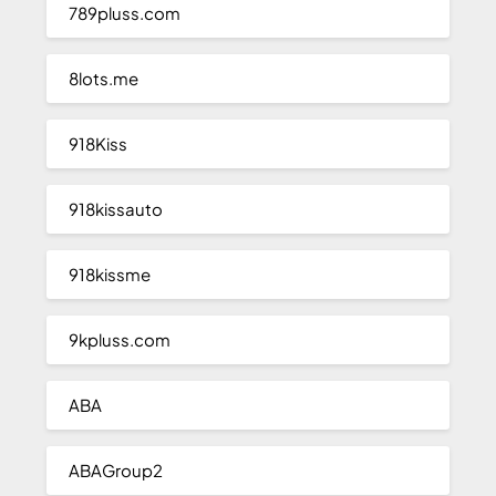
789pluss.com
8lots.me
918Kiss
918kissauto
918kissme
9kpluss.com
ABA
ABAGroup2