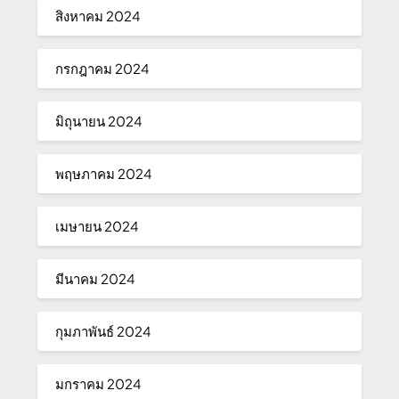
สิงหาคม 2024
กรกฎาคม 2024
มิถุนายน 2024
พฤษภาคม 2024
เมษายน 2024
มีนาคม 2024
กุมภาพันธ์ 2024
มกราคม 2024