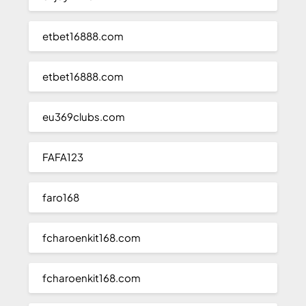
etbet16888.com
etbet16888.com
eu369clubs.com
FAFA123
faro168
fcharoenkit168.com
fcharoenkit168.com