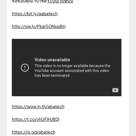
ขอขอบคุณเว็ปไซต์
ระบบเว็บพนัน
https://bit.ly/aabatech
http://ow.ly/Pbzr50NspBH
https://wow.in.th/abatech
https://t.co/vhUFJHJ8Dl
https://is.gd/abatech