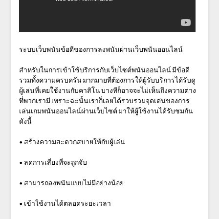
ระบบเว็บพนันข้อดีของการลงพนันผ่านเว็บพนันออนไลน์
สำหรับในการเข้าใช้บริการกับเว็บไซต์พนันออนไลน์ มีข้อดี
รวมทั้งความครบครัน มากมายที่ต้องการให้ผู้รับบริการได้รับดู
ผู้เล่นที่เคยใช้งานกับคาสิโน บางทีก็อาจจะไม่เห็นถึงความต่าง
ที่พวกเรามี เพราะฉะนั้นเราก็เลยได้รวบรวมจุดเด่นของการ
เล่นเกมพนันออนไลน์ผ่านเว็บไซต์ มาให้ผู้ใช้งานได้รับชมกัน
ดังนี้
• สร้างความสะดวกสบายให้กับผู้เล่น
• ลดการเสี่ยงที่จะถูกจับ
• สามารถลงพนันแบบไม่มีอย่างน้อย
• เข้าใช้งานได้ตลอดระยะเวลา