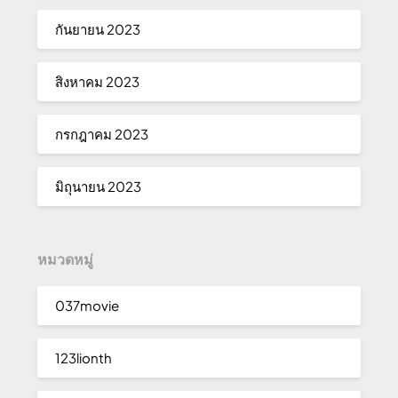
กันยายน 2023
สิงหาคม 2023
กรกฎาคม 2023
มิถุนายน 2023
หมวดหมู่
037movie
123lionth