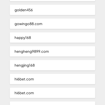
golden456
gowingo88.com
happy168
hengheng9899.com
hengjing168
hi6bet.com
hi6bet.com