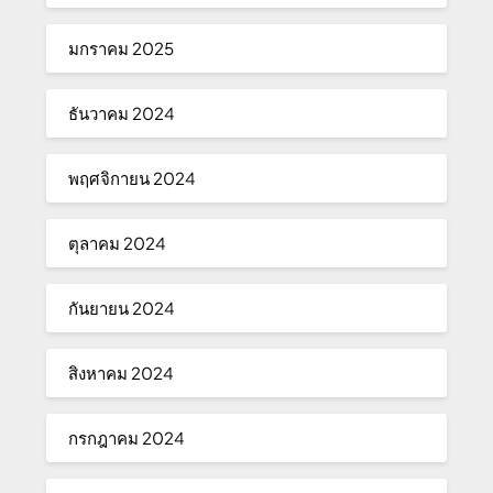
มกราคม 2025
ธันวาคม 2024
พฤศจิกายน 2024
ตุลาคม 2024
กันยายน 2024
สิงหาคม 2024
กรกฎาคม 2024