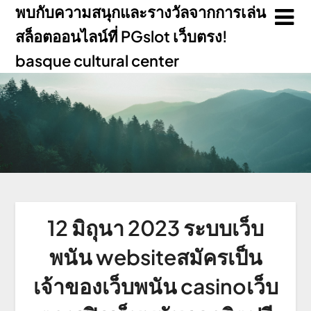
พบกับความสนุกและรางวัลจากการเล่น
สล็อตออนไลน์ที่ PGslot เว็บตรง!
basque cultural center
12 มิถุนา 2023 ระบบเว็บ
พนัน websiteสมัครเป็น
เจ้าของเว็บพนัน casinoเว็บ