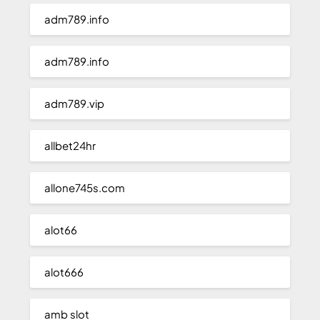
adm789.info
adm789.info
adm789.vip
allbet24hr
allone745s.com
alot66
alot666
amb slot