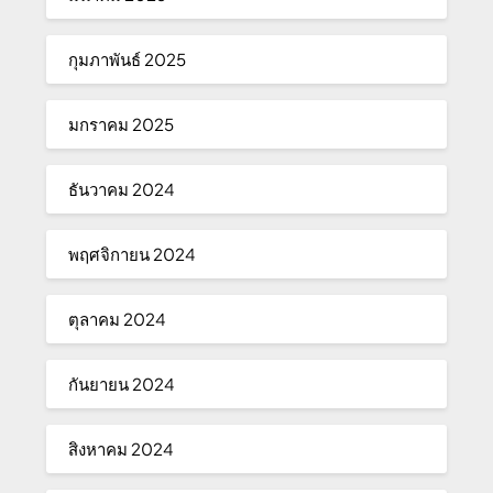
กุมภาพันธ์ 2025
มกราคม 2025
ธันวาคม 2024
พฤศจิกายน 2024
ตุลาคม 2024
กันยายน 2024
สิงหาคม 2024