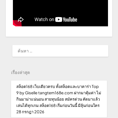
ค้นหา
สำหรับ:
เรื่องล่าสุด
สล็อต168 เว็บเดียวครบ ทั้งสล็อตและบาคาร่า Top
9 by Giselle tangtem168e.com ฝากมาคุ้มค่า ไม่
กินมาม่าแน่นอน สายทุนน้อย สมัครด่วน คัดมาแล้ว
เล่นได้ทุกเกม สล็อต168 เริ่มก่อนวันนี้ มีลุ้นก่อนใคร
28 กรกฎา 2026