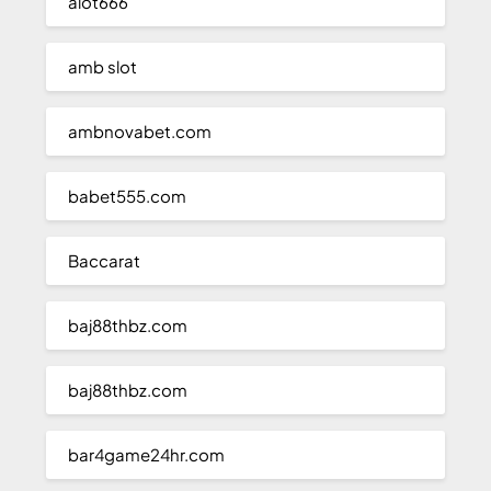
alot666
amb slot
ambnovabet.com
babet555.com
Baccarat
baj88thbz.com
baj88thbz.com
bar4game24hr.com