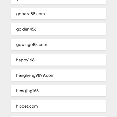
gobaza88.com
golden456
gowingo88.com
happy168
hengheng9899.com
hengjing168
hi6bet.com