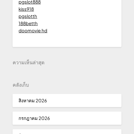
pgslot888
kiss918
pgslotth
188betth
doomovie hd
ความเห็นล่าสุด
คลังเก็บ
สิงหาคม 2026
กรกฎาคม 2026