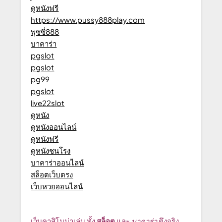
ดูหนังฟรี
https://www.pussy888play.com
พุซซี่888
บาคาร่า
pgslot
pgslot
pg99
pgslot
live22slot
ดูหนัง
ดูหนังออนไลน์
ดูหนังฟรี
ดูหนังชนโรง
บาคาร่าออนไลน์
สล็อตเว็บตรง
เว็บหวยออนไลน์
เว็บคาสิโนน่าเล่น ทั้ง
สล็อต
และ
บาคาร่า
ตึงจริง