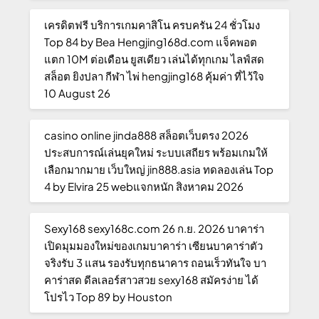
เครดิตฟรี บริการเกมคาสิโน ครบครัน 24 ชั่วโมง
Top 84 by Bea Hengjing168d.com แจ็คพอต
แตก 10M ต่อเดือน ยูสเดียว เล่นได้ทุกเกม ไลฟ์สด
สล็อต ยิงปลา กีฬา ไพ่ hengjing168 คุ้มค่า ที่ไว้ใจ
10 August 26
casino online jinda888 สล็อตเว็บตรง 2026
ประสบการณ์เล่นยุคใหม่ ระบบเสถียร พร้อมเกมให้
เลือกมากมาย เว็บใหญ่ jin888.asia ทดลองเล่น Top
4 by Elvira 25 webแจกหนัก สิงหาคม 2026
Sexy168 sexy168c.com 26 ก.ย. 2026 บาคาร่า
เปิดมุมมองใหม่ของเกมบาคาร่า เซียนบาคาร่าตัว
จริงรับ 3 แสน รองรับทุกธนาคาร ถอนเร็วทันใจ บา
คาร่าสด ดีลเลอร์สาวสวย sexy168 สมัครง่าย ได้
โปรไว Top 89 by Houston