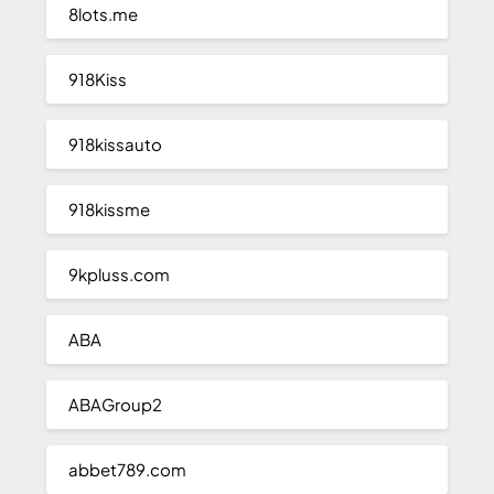
8lots.me
918Kiss
918kissauto
918kissme
9kpluss.com
ABA
ABAGroup2
abbet789.com