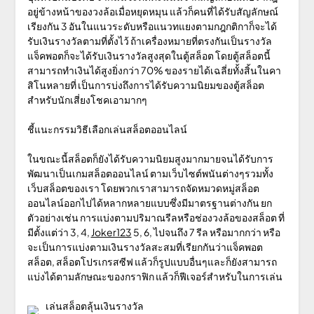
อยู่ข้างหน้าของวงล้อเมื่อหยุดหมุน แล้วก็คนที่ได้รับสัญลักษณ์
เรียงกัน 3 อันในแนวระดับหรือแนวทแยงตามกฎกติกาก็จะได้
รับเงินรางวัลตามที่ตั้งไว้ ถ้าเครื่องหมายที่ตรงกันเป็นรางวัล
แจ็คพอตก็จะได้รับเงินรางวัลสูงสุดในตู้สล็อต โดยตู้สล็อตนี้
สามารถทำเงินได้สูงยิ่งกว่า 70% ของรายได้เฉลี่ยทั้งสิ้นในคา
สิโนหลายที่ เป็นการบ่งถึงการได้รับความนิยมของตู้สล็อต
สำหรับนักเสี่ยงโชคเอามากๆ
ชี้แนะกรรมวิธีเลือกเล่นสล็อตออนไลน์
ในขณะนี้สล็อตก็ยังได้รับความนิยมสูงมากมายจนได้รับการ
พัฒนาเป็นเกมสล็อตออนไลน์ ตามเว็บไซต์พนันต่างๆรวมทั้ง
เว็บสล็อตของเรา โดยพวกเราสามารถจัดหมวดหมู่สล็อต
ออนไลน์ออกไปได้หลากหลายแบบซึ่งมีมาตรฐานต่างกัน ยก
ตัวอย่างเช่น การแบ่งตามปริมาณรีลหรือช่องวงล้อของสล็อต ที่
มีตั้งแต่ว่า 3, 4,
Joker123
5, 6, ไปจนถึง 7 รีล หรือมากกว่า หรือ
จะเป็นการแบ่งตามเงินรางวัลสะสมที่เรียกกันว่าแจ็คพอต
สล็อต, สล็อตโปรเกรสซีฟ แล้วก็รูปแบบอื่นๆและก็ยังสามารถ
แบ่งได้ตามลักษณะของกราฟิก แล้วก็ฟีเจอร์สำหรับในการเล่น
เล่นสล็อตลุ้นเงินรางวัล