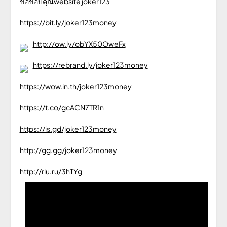
ขอขอบคุณwebsite
joker123
https://bit.ly/joker123money
http://ow.ly/obYX50OweFx
https://rebrand.ly/joker123money
https://wow.in.th/joker123money
https://t.co/gcACN7TR1n
https://is.gd/joker123money
http://gg.gg/joker123money
http://rlu.ru/3hTYg