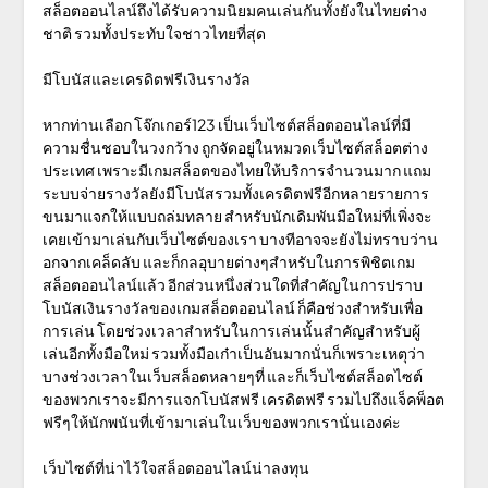
สล็อตออนไลน์ถึงได้รับความนิยมคนเล่นกันทั้งยังในไทยต่าง
ชาติ รวมทั้งประทับใจชาวไทยที่สุด
มีโบนัสและเครดิตฟรีเงินรางวัล
หากท่านเลือก โจ๊กเกอร์123 เป็นเว็บไซต์สล็อตออนไลน์ที่มี
ความชื่นชอบในวงกว้าง ถูกจัดอยู่ในหมวดเว็บไซต์สล็อตต่าง
ประเทศ เพราะมีเกมสล็อตของไทยให้บริการจำนวนมาก แถม
ระบบจ่ายรางวัลยังมีโบนัสรวมทั้งเครดิตฟรีอีกหลายรายการ
ขนมาแจกให้แบบถล่มทลาย สำหรับนักเดิมพันมือใหม่ที่เพิ่งจะ
เคยเข้ามาเล่นกับเว็บไซต์ของเรา บางทีอาจจะยังไม่ทราบว่าน
อกจากเคล็ดลับ และก็กลอุบายต่างๆสำหรับในการพิชิตเกม
สล็อตออนไลน์แล้ว อีกส่วนหนึ่งส่วนใดที่สำคัญในการปราบ
โบนัสเงินรางวัลของเกมสล็อตออนไลน์ ก็คือช่วงสำหรับเพื่อ
การเล่น โดยช่วงเวลาสำหรับในการเล่นนั้นสำคัญสำหรับผู้
เล่นอีกทั้งมือใหม่ รวมทั้งมือเก๋าเป็นอันมากนั่นก็เพราะเหตุว่า
บางช่วงเวลาในเว็บสล็อตหลายๆที่ และก็เว็บไซต์สล็อตไซต์
ของพวกเราจะมีการแจกโบนัสฟรี เครดิตฟรี รวมไปถึงแจ็คพ็อต
ฟรีๆให้นักพนันที่เข้ามาเล่นในเว็บของพวกเรานั่นเองค่ะ
เว็บไซต์ที่น่าไว้ใจสล็อตออนไลน์น่าลงทุน