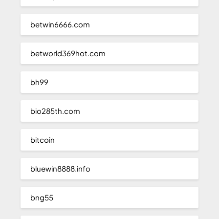
betwin6666.com
betworld369hot.com
bh99
bio285th.com
bitcoin
bluewin8888.info
bng55