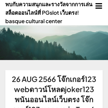
พบกับความสนุกและรางวัลจากการเล่น
สล็อตออนไลน์ที่ PGslot เว็บตรง!
basque cultural center
26 AUG 2566 โจ๊กเกอร์123
webดาวน์โหลดjoker123
พนันออนไลน์เว็บตรง โจ๊ก