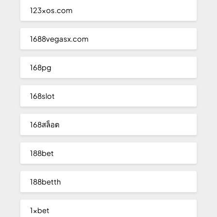
123xos.com
1688vegasx.com
168pg
168slot
168สล็อต
188bet
188betth
1xbet