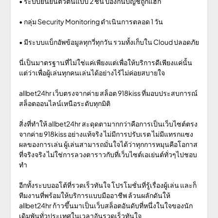
• ระบบยืนยันตัวตนแบบ 2 ชั้น ป้องกันบัญชีถูกแฮ็ก
• กลุ่ม Security Monitoring ดำเนินการตลอด 1 วัน
• มีระบบแบ็กอัพข้อมูลทุกวี่ทุกวัน รวมทั้งเก็บใน Cloud ปลอดภัย
นี่เป็นมาตรฐานที่ไม่ใช่แค่เพียงแต่เพื่อให้บริการดีเพียงแค่นั้น
แต่ว่าเพื่อผู้เล่นทุกคนเล่นได้อย่างไร้ไม่ค่อยสบายใจ
allbet24hr เว็บตรงจากค่าย สล็อต 918kiss ที่มอบประสบการณ์
สล็อตออนไลน์เหนือระดับทุกมิติ
สิ่งที่ทำให้ allbet24hr สะดุดตามากกว่าคือการเป็นเว็บไซต์ตรง
จากค่าย 918kiss อย่างแท้จริง ไม่มีการปรับเรต ไม่มีแทรกแซง
ผลของการเล่น ผู้เล่นสามารถมั่นใจได้ว่าทุกการหมุนคือโอกาส
ที่จริงจริง ไม่ใช่การลวงตาราวกับที่เว็บไซต์เอเย่นต์ทั่วๆไปชอบ
ทำ
อีกทั้งระบบออโต้ที่รวดเร็วทันใจ โปรโมชั่นที่รู้เรื่องผู้เล่น และก็
ทีมงานที่พร้อมให้บริการแบบมืออาชีพ ล้วนผลักดันให้
allbet24hr ก้าวขึ้นมาเป็นเว็บสล็อตอันดับที่หนึ่งในใจของนัก
เดิมพันทั่วประเทศในเวลาอันรวดเร็วทันใจ