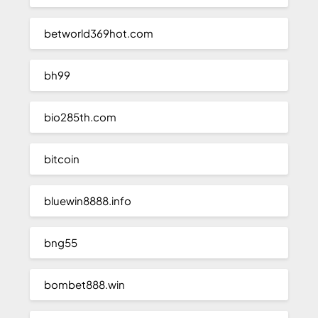
betworld369hot.com
bh99
bio285th.com
bitcoin
bluewin8888.info
bng55
bombet888.win