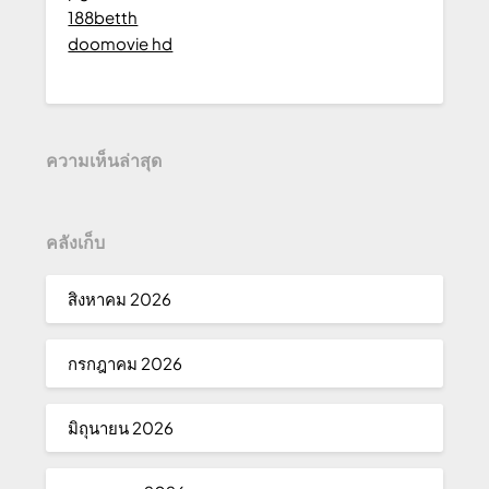
188betth
doomovie hd
ความเห็นล่าสุด
คลังเก็บ
สิงหาคม 2026
กรกฎาคม 2026
มิถุนายน 2026