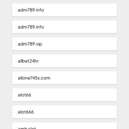
adm789.info
adm789.info
adm789.vip
allbet24hr
allone745s.com
alot66
alot666
amb slot