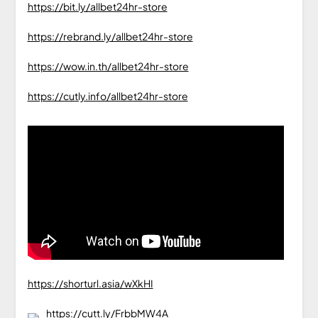
https://bit.ly/allbet24hr-store
https://rebrand.ly/allbet24hr-store
https://wow.in.th/allbet24hr-store
https://cutly.info/allbet24hr-store
https://shorturl.asia/wXkHI
https://cutt.ly/FrbbMW4A