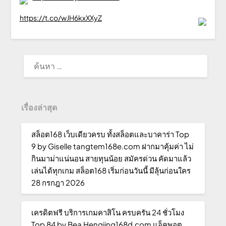
https://t.co/wJH6kxXXyZ
ค้นหา
สำหรับ:
เรื่องล่าสุด
สล็อต168 เว็บเดียวครบ ทั้งสล็อตและบาคาร่า Top
9 by Giselle tangtem168e.com ฝากมาคุ้มค่า ไม่
กินมาม่าแน่นอน สายทุนน้อย สมัครด่วน คัดมาแล้ว
เล่นได้ทุกเกม สล็อต168 เริ่มก่อนวันนี้ มีลุ้นก่อนใคร
28 กรกฎา 2026
เครดิตฟรี บริการเกมคาสิโน ครบครัน 24 ชั่วโมง
Top 84 by Bea Hengjing168d.com แจ็คพอต