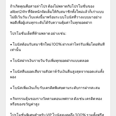
ถ้าเกิดคุณคือสายล่าโปร ต้องไม่พลาดกับโปรโมชั่นของ
allbet24hr ที่จัดหนักจัดเต็มให้กับสมาชิกทั้งใหม่แล้วก็เก่าแบบ
ไม่มีเว้นวัน เว็บแห่งนี้มาพร้อมระบบโบนัสที่วางแบบมาอย่าง
พอดีเพื่อผู้เล่นทุกระดับได้รับความคุ้มค่าในทุกยอดฝาก
โปรโมชั่นเด็ดที่ห้ามพลาด อย่างเช่น:
• โบนัสต้อนรับสมาชิกใหม่ 100% ฝากเท่าไหร่รับเพิ่มโดยทันที
เท่านั้น
• โบนัสฝากเงินรายวัน รับเพิ่มทุกยอดฝากแบบตลอด
• โบนัสคืนยอดเสียรายสัปดาห์ รับเงินคืนสูงสุดจากยอดเล่นทั้ง
ผอง
• โบนัสเพิ่มเงินเก็บ รับเครดิตพิเศษตามระดับการฝากสะสม
• กิจกรรมลุ้นของรางวัลตามตอนเทศกาล ดังเช่น เครดิต ทอง
หรือของขวัญค่าสูง
โปรโมชั่นพิเศษสำหรับ VIP โบนัสสูงสุดถึง 300% รวมทั้งฟรีส