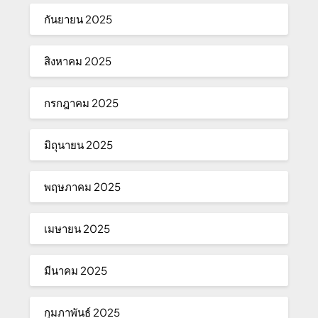
กันยายน 2025
สิงหาคม 2025
กรกฎาคม 2025
มิถุนายน 2025
พฤษภาคม 2025
เมษายน 2025
มีนาคม 2025
กุมภาพันธ์ 2025