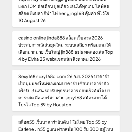
แตก 10M ต่อเดือน ยูสเดียว เล่นได้ทุกเกม ไลฟ์สด
สล็อต ยิงปลา กีฬา ไพ่ hengjing168 คุ้มค่า ที่ไว้ใจ
10 August 26
casino online jinda888 สล็อตเว็บตรง 2026
ประสบการณ์เล่นยุคใหม่ ระบบเสถียร พร้อมเกมให้
เลือกมากมาย เว็บใหญ่ jin888.asia ทดลองเล่น Top
4 by Elvira 25 webแจกหนัก สิงหาคม 2026
Sexy168 sexy168c.com 26 ก.ย. 2026 บาคาร่า
เปิดมุมมองใหม่ของเกมบาคาร่า เซียนบาคาร่าตัว
จริงรับ 3 แสน รองรับทุกธนาคาร ถอนเร็วทันใจ บา
คาร่าสด ดีลเลอร์สาวสวย sexy168 สมัครง่าย ได้
โปรไว Top 89 by Houston
สล็อต55 เว็บบาคาร่าอันดับ 1 ในไทย Top 55 by
Earlene Jin55.guru ฝากสนั่น 100 รับ 300 อยู่ไหน