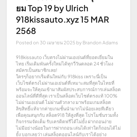
ยม Top 19 by Ulrich
918kissauto.xyz 15 MAR
2568
Posted on
30 เมษายน 2025
by
Brandon Adams
918kissauto เว็บตรงไม่ผ่านเอเย่นต์ที่ยอดเยี่ยมใน
ไทย เริ่มเดิมพันครั้งใหม่ได้ทุกวี่วันตลอด 24 ชั่วโมง
สมัครเป็นสมาชิกเลย!
ใครๆก็อยากเริ่มต้นใหม่กับ 918kiss เพราะนี่เป็น
เว็บไซต์ตรงไม่ผ่านเอเย่นต์ที่เหมาะสมที่สุดในไทยที่
พร้อมจะให้คุณเข้ามาสัมผัสประสบการณ์การเล่นสล็อต
ออนไลน์ที่ดีที่สุด เราเป็นสล็อตเว็บไซต์ตรงแท้ 100%
ไม่ผ่านเอเย่นต์ ไม่ผ่านตัวกลาง มาพร้อมเกมสล็อต
ลิขสิทธิ์แท้จากค่ายเกมชั้นนำมากไม่น้อยเลยทีเดียว
เพื่อคุณสนุกกับ สล็อต918 ให้สูงที่สุด โปรโมชั่นรวมทั้ง
กิจกรรมจัดเต็ม รับเครดิตฟรีได้ไม่ยั้ง ฝากถอนง่าย
ไม่มีอย่างน้อยในการฝากถอน เล่นได้เท่าใดก็ถอนได้ไม่
ยั้ง บอกเลยว่า เล่นสล็อตออนไลน์กับเราได้อย่าง