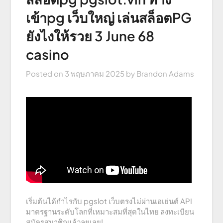
เข้าpg เว็บใหญ่ เล่นสล็อตPG
ยังไงให้รวย 3 June 68
casino
Posted on
3 พฤษภาคม 2025
by
Brandon Adams
เริ่มต้นได้กำไรกับ pgslot เว็บตรงไม่ผ่านเอเย่นต์ API
มาตรฐานระดับโลกที่เหมาะสมที่สุดในไทย ลงทะเบียน
สมัครสมาชิกแล้วลุยเลย!