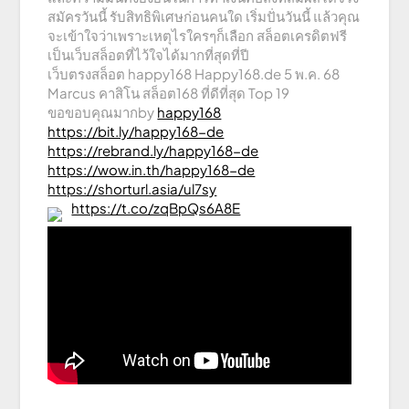
สมัครวันนี้ รับสิทธิพิเศษก่อนคนใด เริ่มปั่นวันนี้ แล้วคุณ
จะเข้าใจว่าเพราะเหตุไรใครๆก็เลือก สล็อตเครดิตฟรี
เป็นเว็บสล็อตที่ไว้ใจได้มากที่สุดที่ปี
เว็บตรงสล็อต happy168 Happy168.de 5 พ.ค. 68
Marcus คาสิโน สล็อต168 ที่ดีที่สุด Top 19
ขอขอบคุณมากby
happy168
https://bit.ly/happy168-de
https://rebrand.ly/happy168-de
https://wow.in.th/happy168-de
https://shorturl.asia/ul7sy
https://t.co/zqBpQs6A8E