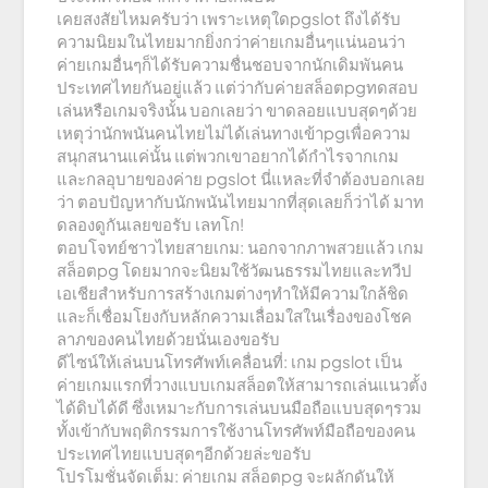
เคยสงสัยไหมครับว่า เพราะเหตุใดpgslot ถึงได้รับ
ความนิยมในไทยมากยิ่งกว่าค่ายเกมอื่นๆแน่นอนว่า
ค่ายเกมอื่นๆก็ได้รับความชื่นชอบจากนักเดิมพันคน
ประเทศไทยกันอยู่แล้ว แต่ว่ากับค่ายสล็อตpgทดสอบ
เล่นหรือเกมจริงนั้น บอกเลยว่า ขาดลอยแบบสุดๆด้วย
เหตุว่านักพนันคนไทยไม่ได้เล่นทางเข้าpgเพื่อความ
สนุกสนานแค่นั้น แต่พวกเขาอยากได้กำไรจากเกม
และกลอุบายของค่าย pgslot นี่แหละที่จำต้องบอกเลย
ว่า ตอบปัญหากับนักพนันไทยมากที่สุดเลยก็ว่าได้ มาท
ดลองดูกันเลยขอรับ เลทโก!
ตอบโจทย์ชาวไทยสายเกม: นอกจากภาพสวยแล้ว เกม
สล็อตpg โดยมากจะนิยมใช้วัฒนธรรมไทยและทวีป
เอเชียสำหรับการสร้างเกมต่างๆทำให้มีความใกล้ชิด
และก็เชื่อมโยงกับหลักความเลื่อมใสในเรื่องของโชค
ลาภของคนไทยด้วยนั่นเองขอรับ
ดีไซน์ให้เล่นบนโทรศัพท์เคลื่อนที่: เกม pgslot เป็น
ค่ายเกมแรกที่วางแบบเกมสล็อตให้สามารถเล่นแนวตั้ง
ได้ดิบได้ดี ซึ่งเหมาะกับการเล่นบนมือถือแบบสุดๆรวม
ทั้งเข้ากับพฤติกรรมการใช้งานโทรศัพท์มือถือของคน
ประเทศไทยแบบสุดๆอีกด้วยล่ะขอรับ
โปรโมชั่นจัดเต็ม: ค่ายเกม สล็อตpg จะผลักดันให้