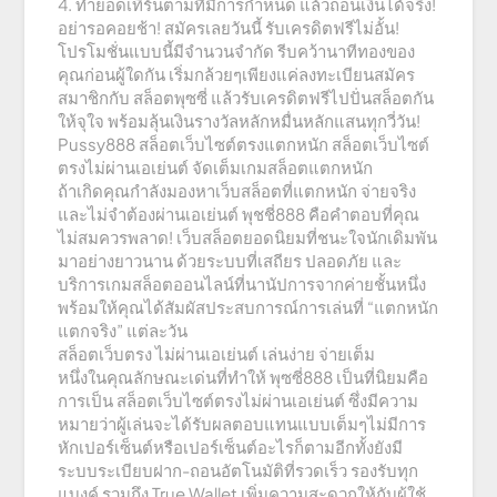
4. ทำยอดเทิร์นตามที่มีการกำหนด แล้วถอนเงินได้จริง!
อย่ารอคอยช้า! สมัครเลยวันนี้ รับเครดิตฟรีไม่อั้น!
โปรโมชั่นแบบนี้มีจำนวนจำกัด รีบคว้านาทีทองของ
คุณก่อนผู้ใดกัน เริ่มกล้วยๆเพียงแค่ลงทะเบียนสมัคร
สมาชิกกับ สล็อตพุซซี่ แล้วรับเครดิตฟรีไปปั่นสล็อตกัน
ให้จุใจ พร้อมลุ้นเงินรางวัลหลักหมื่นหลักแสนทุกวี่วัน!
Pussy888 สล็อตเว็บไซต์ตรงแตกหนัก สล็อตเว็บไซต์
ตรงไม่ผ่านเอเย่นต์ จัดเต็มเกมสล็อตแตกหนัก
ถ้าเกิดคุณกำลังมองหาเว็บสล็อตที่แตกหนัก จ่ายจริง
และไม่จำต้องผ่านเอเย่นต์ พุชชี่888 คือคำตอบที่คุณ
ไม่สมควรพลาด! เว็บสล็อตยอดนิยมที่ชนะใจนักเดิมพัน
มาอย่างยาวนาน ด้วยระบบที่เสถียร ปลอดภัย และ
บริการเกมสล็อตออนไลน์ที่นานัปการจากค่ายชั้นหนึ่ง
พร้อมให้คุณได้สัมผัสประสบการณ์การเล่นที่ “แตกหนัก
แตกจริง” แต่ละวัน
สล็อตเว็บตรง ไม่ผ่านเอเย่นต์ เล่นง่าย จ่ายเต็ม
หนึ่งในคุณลักษณะเด่นที่ทำให้ พุซซี่888 เป็นที่นิยมคือ
การเป็น สล็อตเว็บไซต์ตรงไม่ผ่านเอเย่นต์ ซึ่งมีความ
หมายว่าผู้เล่นจะได้รับผลตอบแทนแบบเต็มๆไม่มีการ
หักเปอร์เซ็นต์หรือเปอร์เซ็นต์อะไรก็ตามอีกทั้งยังมี
ระบบระเบียบฝาก-ถอนอัตโนมัติที่รวดเร็ว รองรับทุก
แบงค์ รวมถึง True Wallet เพิ่มความสะดวกให้กับผู้ใช้