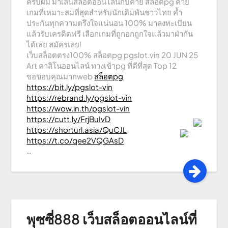
ครับผม มาเล่นสล็อตออนไลน์กับค่าย สล็อตpg ค่าย
เกมที่เหมาะสมที่สุดสำหรับนักเดิมพันชาวไทย ค้ำ
ประกันทุกความตรึงใจแน่นอน 100% มาลงทะเบียน
แล้วรับเครดิตฟรี เลือกเกมที่ถูกอกถูกใจแล้วมาฝ่ากัน
ได้เลย สมัครเลย!
เว็บสล็อตตรง100% สล็อตpg pgslot.vin 20 JUN 25
Art คาสิโนออนไลน์ ทางเข้าpg ที่ดีที่สุด Top 12
ขอขอบคุณมากweb
สล็อตpg
https://bit.ly/pgslot-vin
https://rebrand.ly/pgslot-vin
https://wow.in.th/pgslot-vin
https://cutt.ly/FrjBuIvD
https://shorturl.asia/QuCJL
https://t.co/qee2VQGAsD
…
พุซซี่888 เว็บสล็อตออนไลน์ที่