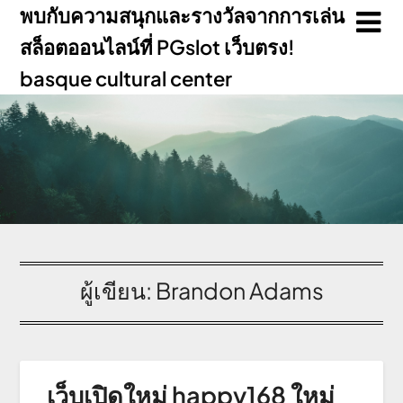
พบกับความสนุกและรางวัลจากการเล่น
สล็อตออนไลน์ที่ PGslot เว็บตรง!
basque cultural center
ผู้เขียน:
Brandon Adams
เว็บเปิดใหม่ happy168 ใหม่