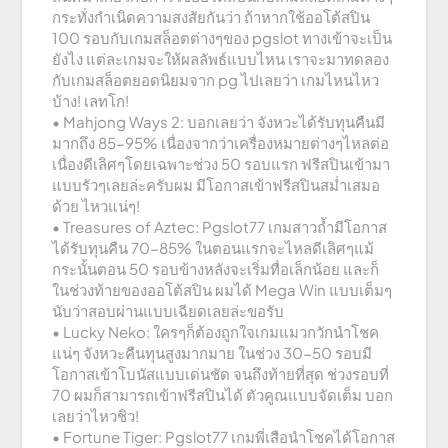
กระทั่งกำเนิดความสงสัยกันว่า ถ้าหากใช้ออโต้สปิน
100 รอบกับเกมสล็อตต่างๆของ pgslot ทางเข้าจะเป็น
ยังไง แต่ละเกมจะให้ผลลัพธ์แบบไหน เราจะมาทดลอง
กับเกมสล็อตยอดนิยมจาก pg ไปเลยว่า เกมไหนไหว
บ้าง! เลทโก!
• Mahjong Ways 2: บอกเลยว่า จังหวะได้รับทุนคืนมี
มากถึง 85-95% เนื่องจากว่าเครื่องหมายต่างๆไหลต่อ
เนื่องดีเลิศๆโดยเฉพาะช่วง 50 รอบแรก ฟรีสปินเข้ามา
แบบรัวๆเลยล่ะครับผม มีโอกาสเข้าฟรีสปินสม่ำเสมอ
ด้วย ไหวแน่ๆ!
• Treasures of Aztec: Pgslot77 เกมสาวถ้ำมีโอกาส
ได้รับทุนคืน 70-85% ในตอนแรกจะไหลดีเลิศๆแม้
กระนั้นตอน 50 รอบข้างหลังจะเริ่มทื่อเล็กน้อย และก็
ในช่วงท้ายของออโต้สปิน ผมได้ Mega Win แบบเต็มๆ
นับว่าสอบผ่านแบบเฉียดเลยล่ะขอรับ
• Lucky Neko: ใครๆก็ต้องถูกใจเกมแมวกวักนำโชค
แน่ๆ จังหวะคืนทุนสูงมากมาย ในช่วง 30-50 รอบมี
โอกาสเข้าโบนัสแบบเด่นชัด จนถึงท้ายที่สุด ช่วงรอบที่
70 ผมก็สามารถเข้าฟรีสปินได้ ตัวคูณแบบจัดเต็ม บอก
เลยว่าไหวชิว!
• Fortune Tiger: Pgslot77 เกมพี่เสือนำโชคได้โอกาส