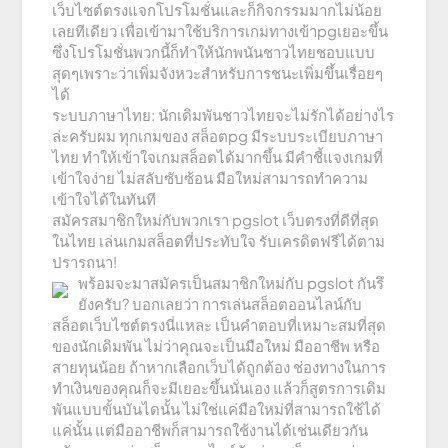
เว็บไซต์ตรงแจกโปรโมชั่นและก็กิจกรรมมากไม่น้อย
เลยทีเดียว เพื่อเข้ามาใช้บริการเกมทางเข้าpgเยอะขึ้น
ซึ่งโปรโมชั่นพวกนี้ก็ทำให้นักพนันชาวไทยชอบแบบ
สุดๆเพราะว่าเพิ่มจังหวะสำหรับการชนะเพิ่มขึ้นเรื่อยๆ
ได้
ระบบภาษาไทย: นักเดิมพันชาวไทยจะไม่รักได้อย่างไร
ล่ะครับผม ทุกเกมของ สล็อตpg มีระบบระเบียบภาษา
ไทย ทำให้เข้าใจเกมสล็อตได้มากขึ้น มีคำชี้แจงเกมที่
เข้าใจง่าย ไม่สลับซับซ้อน มือใหม่สามารถทำความ
เข้าใจได้ในทันที
สมัครสมาชิกใหม่กับพวกเรา pgslot เว็บตรงที่ดีที่สุด
ในไทย เล่นเกมสล็อตที่ประทับใจ รับเครดิตฟรีได้ตาม
ปรารถนา!
พร้อมจะมาสมัครเป็นสมาชิกใหม่กับ pgslot กันรึ
ยังครับ? บอกเลยว่า การเล่นสล็อตออนไลน์กับ
สล็อตเว็บไซต์ตรงนี่แหละ เป็นคำตอบที่เหมาะสมที่สุด
ของนักเดิมพัน ไม่ว่าคุณจะเป็นมือใหม่ มืออาชีพ หรือ
สายทุนน้อย ถ้าหากเลือกเว็บได้ถูกต้อง ช่องทางในการ
ทำเงินของคุณก็จะมีเยอะขึ้นนั่นเอง แล้วก็สูตรการเดิม
พันแบบขั้นบันไดนั้น ไม่ใช่แค่มือใหม่ที่สามารถใช้ได้
แค่นั้น แต่มืออาชีพก็สามารถใช้งานได้เช่นเดียวกัน