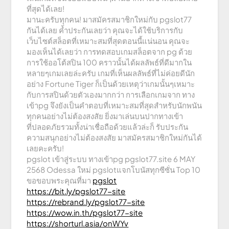
ที่สุดได้เลย!
มานะครับทุกคน! มาสมัครสมาชิกใหม่กับ pgslot77
กันได้เลย ค้ำประกันเลยว่า คุณจะได้ใช้บริการกับ
เว็บไซต์สล็อตที่เหมาะสมที่สุดตอนนี้แน่นอน คุณจะ
มองเห็นได้เลยว่า การทดสอบเกมสล็อตจาก pg ด้วย
การใช้ออโต้สปิน 100 คราวนั้นได้ผลลัพธ์ที่ดีมากใน
หลายๆเกมเลยล่ะครับ เกมที่เห็นผลลัพธ์ที่ไม่ค่อยดีนัก
อย่าง Fortune Tiger ก็เป็นด้วยเหตุว่าเกมนั้นๆเหมาะ
กับการสปินด้วยตัวเองมากกว่า การเลือกเกมจาก ทาง
เข้าpg จึงยังเป็นคำตอบที่เหมาะสมที่สุดสำหรับนักพนัน
ทุกคนอย่างไม่ต้องสงสัย ยิ่งมาเล่นบนปากทางเข้า
ที่ปลอดภัยรวมทั้งน่าเชื่อถือด้วยแล้วล่ะก็ รับประกัน
ความสนุกอย่างไม่ต้องสงสัย มาสมัครสมาชิกใหม่กันได้
เลยคะครับ!
pgslot เข้าสู่ระบบ ทางเข้าpg pgslot77.site 6 MAY
2568 Odessa ใหม่ pgslotแจกโบนัสทุกซีซั่น Top 10
ขอขอบพระคุณที่มา
pgslot
https://bit.ly/pgslot77-site
https://rebrand.ly/pgslot77-site
https://wow.in.th/pgslot77-site
https://shorturl.asia/onWYv