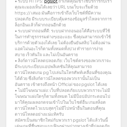
• ระบบ HTTPS:
pgslot
ถ้าเกิดคุณเข้าใช้บริการกับเรา
คุณจะมองเห็นได้เลยว่า URL บนเว็บจะเริ่มด้วย
https:// เสมอ มันคือการเข้าถึงเว็บไซต์ที่มีความ
ปลอดภัย มีระบบระเบียบคุ้มครองข้อมูลรั่วไหลจากการ
ล็อกอินแล้วก็ฝากถอนอีกด้วย
• ระบบฝากถอนที่ดี: ระบบฝากถอนออโต้คือระบบที่ใช้
ในการทำธุรกรรมต่างๆเยอะแยะ ซึ่งคุณสามารถเข้าใช้
บริการด้วยตัวเองได้เลย ไม่ต้องยืนยันสลิป ไม่ต้องผ่าน
แอดไม่นอะไรก็ตามทั้งหมดทั้งปวง ทำรายการง่าย
สบาย เร็วทันใจ และไม่เป็นอันตราย
• ลิงก์ดาวน์โหลดปลอดภัย: เว็บไซต์ตรงของพวกเราจะ
มีระบบระเบียบแอปพลิเคชันให้คุณสามารถ
ดาวน์โหลดเกม pg ไปเล่นในโทรศัพท์เคลื่อนที่ของคุณ
ได้ด้วย ซึ่งลิงก์ดาวน์โหลดของพวกเรานั้นไม่เป็น
อันตราย เข้าตรงถึงหน้า Official ของ pgslot ได้เลย
• ไม่มีโฆษณาแฝง: เว็บที่ปลอดภัยแบบพวกเราจะไม่มี
โฆษณาแฝงใดๆก็ตามทั้งหมด ไม่มีป็อปอัปกระดอนไป
มาให้คุณเผลอกดจนเข้าไปในเว็บไซต์อื่น เกมสล็อต
ดาวน์โหลดไวแบบสุดๆไม่มีไปหน้าอื่นในตอนที่คุณ
ดาวน์โหลดอย่างแน่แท้ครับ
สมัครเป็นสมาชิกใหม่กับพวกเรา pgslot ได้แล้ววันนี้
เล่นเกมที่ชื่นชอบแบบฟินๆผ่านปากทางเข้าที่ปลอดภัย