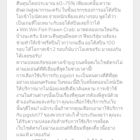
คืนทุนโดยประมาณ 60-75% เพียงแค่นั้น ความ
ผันผวนสูงมากๆนะครับ ในขั้นแรกๆของการออโต้สปิน
ไม่เข้าโบนัสเลย จ่ายหนักเพียงแค่บางรอบ พูดได้ว่า
เป็นเกมที่ไม่เหมาะกับออโต้สปินเลยก็ว่าได้
• Win Win Fish Prawn Crab: มาทดลองเกมใหม่กัน
บ้างนะครับ จังหวะคืนทุนมีพอควร ฟีพบร์สุ่มวงล้อจะ
ช่วยทำให้เข้าฟรีสปินไวกว่าเกมอื่น ออโต้สปิน 100
รอบ ได้โอกาสเข้า 2 รอบก็นับว่าโอเคขอรับ มาลองกัน
ได้เลยขอรับ!
ความปลอดภัยของทางเข้าpg บนสล็อตเว็บไซต์ตรงไม่
ผ่านเอเย่นต์ที่ดีเยี่ยมที่สุดในช่วงเวลานี้!
การเลือกใช้บริการกับ pgslot จะเป็นหนทางที่ดีที่สุด
อย่างแน่นอนครับผม ในขณะนี้มีเว็บสล็อตออนไลน์เปิด
ให้บริการมากไม่น้อยเลยทีเดียวล้นหลาม การเข้าใช้
งานในส่วนต่างๆนั้นเป็นเรื่องที่คุณควรต้องพิสูจน์ด้วย
ตัวเองกันเลยล่ะครับว่า คุณจะเลือกใช้บริการกับเว็บ
นั้นๆดีไหม? แม้กระนั้นถ้าหากคุณเลือกเอามาใช้บริการ
กับ pgslot77 ของพวกเราล่ะก็ ค้ำประกันเลยว่า คุณจะ
ได้รับความปลอดภัยสำหรับการใช้บริการสล็อต
เว็บไซต์ตรงไม่ผ่านเอเย่นต์ที่เยี่ยมที่สุดเดี๋ยวนี้อย่าง
แน่แท้ มาลองกัน!