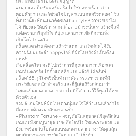
ประโยชน์โดยไม่ได้รับอนุญาต
• กลุ่มแอดมินซัพพอร์ตจริง ไม่ใช่บอท พร้อมเสวนา
ตอบคำถาม และก็ช่วยไขปัญหาแบบคนจริงตลอด 1 วัน
ทั้งปวงนี้สะท้อนแนวคิดของ happy168 ว่าพวกเราไม่
ได้เพียงแค่ให้บริการเกมสล็อต แม้กระนั้นเราสร้างพื้นที่
แห่งความบริสุทธิ์ใจ ที่ผู้เล่นสามารถเชื่อถือรวมทั้ง
เติบโตไปร่วมกัน
สล็อตแตกง่าย คัดมาแล้วว่าแตก! เกมใหม่สุดได้รับ
ความนิยมประจำ happy168 ที่มือโปรยังจำเป็นต้อง
เล่นซ้ำ
เว็บสล็อตไหนจะดีไปกว่าการที่คุณสามารถเลือกเล่น
เกมที่ แตกจริง ได้ตั้งแต่คลิกแรก แล้วก็นี่คือสิ่งที่
สล็อต168 ภูมิใจพรีเซ็นท์ การคัดสรรเฉพาะเกมที่มี
ประวัติแจกหนัก จ่ายจริง และก็ผู้เล่นรีวิวกลับมาว่า
“เล่นแล้วถอนบ่อยมาก จ่ายไม่มีดึง” มาไว้ให้คุณได้ลอง
ด้วยตัวเอง
รวม 5 เกมใหม่ที่มือโปรต่างทุ่มเทใจให้ว่าเล่นแล้วกำไร
ดีแบบจะต้องวนกลับมาเล่นซ้ำ
• Phantom Fortune – ผจญภัยในคฤหาสน์ผีสุดลึกลับ
เกมแนวไขปัญหาสุดน่าระทึกใจที่ไม่ใช่แค่ภาพสวย แต่
ยังมาพร้อมกับโบนัสหลบซ่อนตามฉากต่างๆให้คุณลุ้น
ทุกสปินว่าจะพบรางวัลใหญ่แบบไม่ตั้งตัว