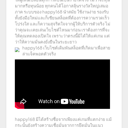
มากหรือทุนน้อย ทุกคนได้โอกาสลุ้นรางวัลใหญ่เสมอ
ภาค ระบบของ happy168 นำสมัย ใช้งานง่าย รองรับ
ทั้งยังมือใหม่และก็เซียนสล็อตที่ต้องการความรวดเร็ว
โปร่งใส และก็ความสุจริตใจจากผู้ให้บริการตัวจริง ไม่
ว่าคุณจะเคยเล่นเว็บไซต์ไหนมาก่อน เราต้องการที่จะ
ให้คุณทดลองเปิดใจ เพราะว่าตรงนี้มิได้ให้แค่เกม แต่
ว่าให้ความมั่นคงยั่งยืนในระยะยาว
happy168 เว็บไซต์เดิมพันสล็อตที่เกิดมาเพื่อสาย
ล่าแจ็คพอตตัวจริง
happy168 มิได้สร้างชื่อจากเพียงแค่เกมที่แตกง่าย แม้
กระนั้นยังสร้างความเชื่อมั่นจากการยึดมั่นในแนว