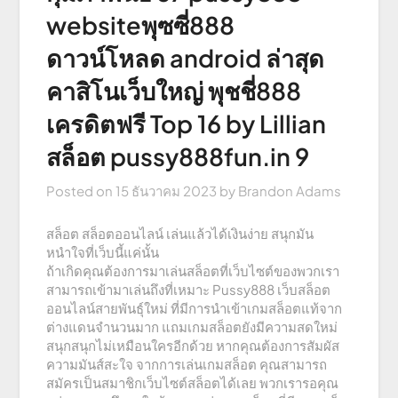
websiteพุซซี่888
ดาวน์โหลด android ล่าสุด
คาสิโนเว็บใหญ่ พุชชี่888
เครดิตฟรี Top 16 by Lillian
สล็อต pussy888fun.in 9
Posted on
15 ธันวาคม 2023
by
Brandon Adams
สล็อต สล็อตออนไลน์ เล่นแล้วได้เงินง่าย สนุกมัน
หนำใจที่เว็บนี้แค่นั้น
ถ้าเกิดคุณต้องการมาเล่นสล็อตที่เว็บไซต์ของพวกเรา
สามารถเข้ามาเล่นถึงที่เหมาะ Pussy888 เว็บสล็อต
ออนไลน์สายพันธุ์ใหม่ ที่มีการนำเข้าเกมสล็อตแท้จาก
ต่างแดนจำนวนมาก แถมเกมสล็อตยังมีความสดใหม่
สนุกสนุกไม่เหมือนใครอีกด้วย หากคุณต้องการสัมผัส
ความมันส์สะใจ จากการเล่นเกมสล็อต คุณสามารถ
สมัครเป็นสมาชิกเว็บไซต์สล็อตได้เลย พวกเรารอคุณ