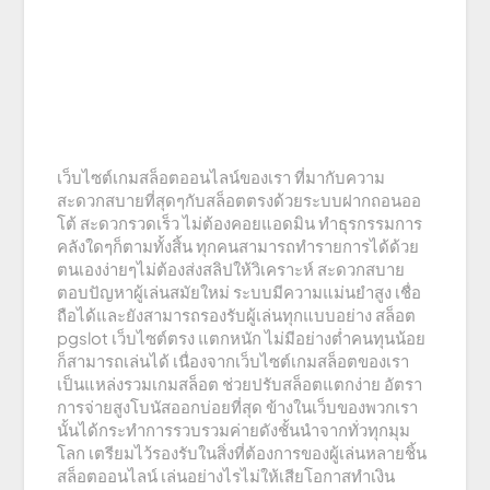
เว็บไซต์เกมสล็อตออนไลน์ของเรา ที่มากับความ
สะดวกสบายที่สุดๆกับสล็อตตรงด้วยระบบฝากถอนออ
โต้ สะดวกรวดเร็ว ไม่ต้องคอยแอดมิน ทำธุรกรรมการ
คลังใดๆก็ตามทั้งสิ้น ทุกคนสามารถทำรายการได้ด้วย
ตนเองง่ายๆไม่ต้องส่งสลิปให้วิเคราะห์ สะดวกสบาย
ตอบปัญหาผู้เล่นสมัยใหม่ ระบบมีความแม่นยำสูง เชื่อ
ถือได้และยังสามารถรองรับผู้เล่นทุกแบบอย่าง สล็อต
pgslot เว็บไซต์ตรง แตกหนัก ไม่มีอย่างต่ำคนทุนน้อย
ก็สามารถเล่นได้ เนื่องจากเว็บไซต์เกมสล็อตของเรา
เป็นแหล่งรวมเกมสล็อต ช่วยปรับสล็อตแตกง่าย อัตรา
การจ่ายสูงโบนัสออกบ่อยที่สุด ข้างในเว็บของพวกเรา
นั้นได้กระทำการรวบรวมค่ายดังชั้นนำจากทั่วทุกมุม
โลก เตรียมไว้รองรับในสิ่งที่ต้องการของผู้เล่นหลายชิ้น
สล็อตออนไลน์ เล่นอย่างไรไม่ให้เสียโอกาสทำเงิน