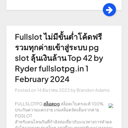
Fullslot ไม่มีขั้นต่ำโค้ดฟรี
รวมทุกค่ายเข้าสู่ระบบ pg
slot ลุ้นเงินล้าน Top 42 by
Ryder fullslotpg.in 1
February 2024
Posted on
14 ธันวาคม 2023
by
Brandon Adams
FULLSLOTPG
สล็อตpg
สล็อตเว็บตรงแท้ 100%
ประกันความแตกง่าย เกมสล็อตจัดเต็มจากค่าย
PGSLOT
สำหรับคนไหนกันที่กำลังห่อเหี่ยวกับแนวทางการทำผล
กำไรจากการเล่นสล็อต อย่าพึ่งจะหดหู่ครับผม! หากคุณ