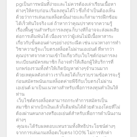
pgเป็นการพนันที่ง่ายและไม่ควรต้องเล่าเรียนเนื้อหา
ต่างๆให้ครบก่อน เริ่มลงทุนได้ไว ซึ่งก็จำเป็นต้องเห็น
ด้วยว่าการเล่นเกมสล็อตนั้นง่ายและก็สามารถฝึกซ้อม
ได้เร็วทันใจจริง แต่ ถ้าหากว่าคุณปราศจากความรู้
เรื่องพื้นฐานสำหรับการลงทุน ก็บางทีก็อาจจะส่งผลเสีย
ต่อการเดิมพันได้ เนื่องจากว่าผู้เล่นไม่มีเนื้อหาสาระ
เกี่ยวกับขั้นตอนต่างๆอย่างประณีต เช่น แนวทางการทำ
วิชาความรู้จะเว็บตรงสล็อตไม่ผ่านเอเย่นต์ ที่หากว่า
คุณปราศจากความเข้าใจเกี่ยวกับเว็บไซต์ก่อนการลง
ทะเบียนสมัครสมาชิก ก็อาจทำให้เลือกผู้ให้บริการที่
บกพร่องรวมทั้งทำให้เกิดปัญหาต่างๆจำนวนมาก
ด้วยเหตุผลดังกล่าว เราก็เลยได้เก็บรวบรวมข้อควรจะรู้
ก่อนสมัครพนันเกมสล็อตค่ายพีจีกับเว็บตรงไม่ผ่าน
เอเย่นต์ มาเป็นแนวทางสำหรับเพื่อการลงทุนทำเงินให้
ท่าน
·เว็บไซต์ตรงสล็อตสามารถกระทำการสมัครเป็น
สมาชิก ฝากเบิกเงินแล้วก็เดิมพันได้ด้วยตัวเองโดยที่ไม่
ต้องผ่านคนกลางหรือเอเย่นต์สำหรับเพื่อการดำเนินงาน
ต่างๆ
·คุณจะได้รับผลตอบแทนรวมทั้งสิทธิประโยชน์ต่างๆ
จากการเล่นเกมสล็อตเว็บตรง 100% ไม่การหักค่า