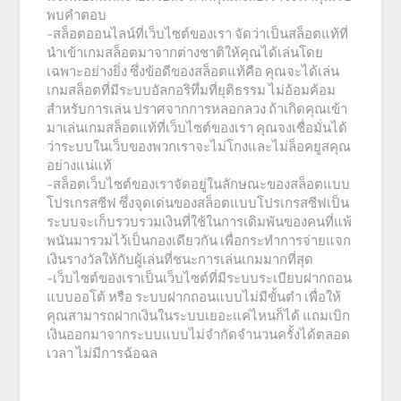
พบคำตอบ
-สล็อตออนไลน์ที่เว็บไซต์ของเรา จัดว่าเป็นสล็อตแท้ที่
นำเข้าเกมสล็อตมาจากต่างชาติให้คุณได้เล่นโดย
เฉพาะอย่างยิ่ง ซึ่งข้อดีของสล็อตแท้คือ คุณจะได้เล่น
เกมสล็อตที่มีระบบอัลกอริทึ่มที่ยุติธรรม ไม่อ้อมค้อม
สำหรับการเล่น ปราศจากการหลอกลวง ถ้าเกิดคุณเข้า
มาเล่นเกมสล็อตแท้ที่เว็บไซต์ของเรา คุณจงเชื่อมั่นได้
ว่าระบบในเว็บของพวกเราจะไม่โกงและไม่ล็อคยูสคุณ
อย่างแน่แท้
-สล็อตเว็บไซต์ของเราจัดอยู่ในลักษณะของสล็อตแบบ
โปรเกรสซีฟ ซึ่งจุดเด่นของสล็อตแบบโปรเกรสซีฟเป็น
ระบบจะเก็บรวบรวมเงินที่ใช้ในการเดิมพันของคนที่แพ้
พนันมารวมไว้เป็นกองเดียวกัน เพื่อกระทำการจ่ายแจก
เงินรางวัลให้กับผู้เล่นที่ชนะการเล่นเกมมากที่สุด
-เว็บไซต์ของเราเป็นเว็บไซต์ที่มีระบบระเบียบฝากถอน
แบบออโต้ หรือ ระบบฝากถอนแบบไม่มีขั้นตำ เพื่อให้
คุณสามารถฝากเงินในระบบเยอะแค่ไหนก็ได้ แถมเบิก
เงินออกมาจากระบบแบบไม่จำกัดจำนวนครั้งได้ตลอด
เวลา ไม่มีการฉ้อฉล