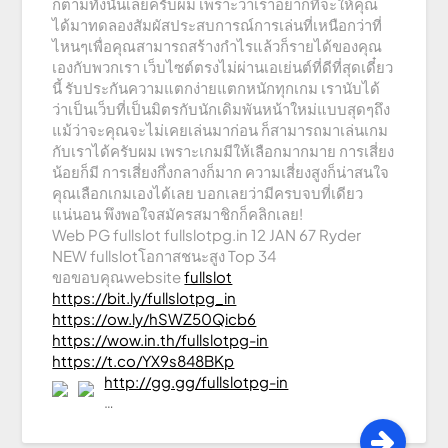
ก็ตามทั้งนั้นเลยครับผม เพราะว่าเราอยากที่จะให้คุณ
ได้มาทดลองสัมผัสประสบการณ์การเล่นที่เหนือกว่าที่
ไหนๆเพื่อคุณสามารถสร้างกำไรแล้วก็รายได้ของคุณ
เองกับพวกเรา เว็บไซต์ตรงไม่ผ่านเอเย่นต์ที่ดีที่สุดเดี๋ยว
นี้ รับประกันความแตกง่ายแตกหนักทุกเกม เรานับได้
ว่าเป็นเว็บที่เป็นมิตรกับนักเดิมพันหน้าใหม่แบบสุดๆถึง
แม้ว่าจะคุณจะไม่เคยเล่นมาก่อน ก็สามารถมาเล่นเกม
กับเราได้ครับผม เพราะเกมมีให้เลือกมากมาย การเสี่ยง
น้อยก็มี การเสี่ยงกึ่งกลางก็มาก ความเสี่ยงสูงก็น่าสนใจ
คุณเลือกเกมเองได้เลย บอกเลยว่ามีครบจบที่เดียว
แน่นอน พึงพอใจสมัครสมาชิกก็คลิกเลย!
Web PG fullslot fullslotpg.in 12 JAN 67 Ryder
NEW fullslotโอกาสชนะสูง Top 34
ขอขอบคุณwebsite
fullslot
https://bit.ly/fullslotpg_in
https://ow.ly/hSWZ50Qicb6
https://wow.in.th/fullslotpg-in
https://t.co/YX9s848BKp
http://gg.gg/fullslotpg-in
…