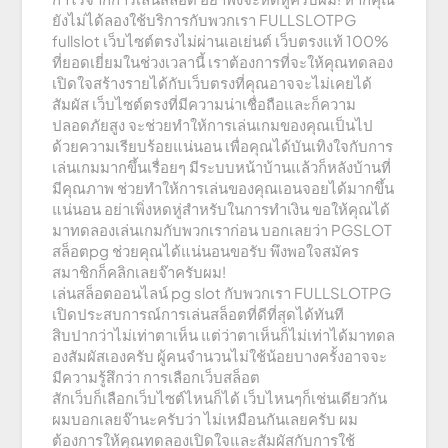
ยังไม่ได้ลองใช้บริการกับพวกเรา FULLSLOTPG
fullslot เว็บไซต์ตรงไม่ผ่านเอเย่นต์ เว็บตรงแท้ 100%
ที่ยอดเยี่ยมในช่วงเวลานี้ เราต้องการที่จะให้คุณทดลอง
เปิดใจสร้างรายได้กับเว็บตรงที่คุณอาจจะไม่เคยได้
สัมผัส เว็บไซต์ตรงที่มีความน่าเชื่อถือและก็ความ
ปลอดภัยสูง จะช่วยทำให้การเล่นเกมของคุณเป็นไป
ด้วยความเรียบร้อยแน่นอน เพื่อคุณได้บันเทิงใจกับการ
เล่นเกมมากขึ้นเรื่อยๆ มีระบบหน้าบ้านแล้วก็หลังบ้านที่
มีคุณภาพ ช่วยทำให้การเล่นของคุณเอนจอยได้มากขึ้น
แน่นอน อย่าเพิ่งหดหู่สำหรับในการทำเงิน ขอให้คุณได้
มาทดลองเล่นเกมกับพวกเราก่อน บอกเลยว่า PGSLOT
สล็อตpg ช่วยคุณได้แน่นอนขอรับ พึงพอใจสมัคร
สมาชิกก็คลิกเลยจ๊าครับผม!
เล่นสล็อตออนไลน์ pg slot กับพวกเรา FULLSLOTPG
เปิดประสบการณ์การเล่นสล็อตที่ดีที่สุดได้ทันที
สิบปากว่าไม่เท่าตาเห็น แต่ว่าตาเห็นก็ไม่เท่าได้มาทดล
องสัมผัสเองครับ ผู้คนจำนวนไม่ใช้น้อยบางครั้งอาจจะ
มีความรู้สึกว่า การเลือกเว็บสล็อต
สักเว็บก็เลือกเว็บไซต์ไหนก็ได้ เว็บไหนๆก็เช่นเดียวกัน
ผมบอกเลยจ๊านะครับว่า ไม่เหมือนกันเลยครับ ผม
ต้องการให้คุณทดลองเปิดใจและสัมผัสกับการใช้