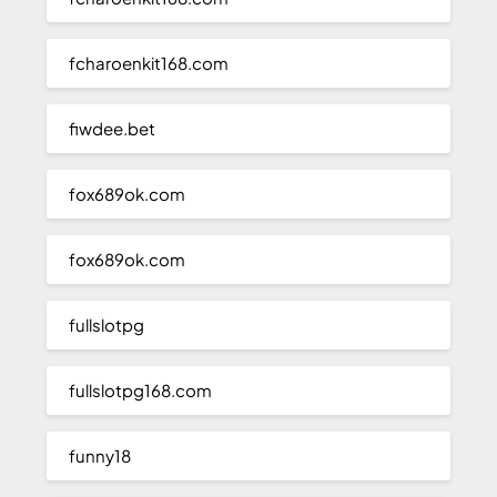
fcharoenkit168.com
fiwdee.bet
fox689ok.com
fox689ok.com
fullslotpg
fullslotpg168.com
funny18