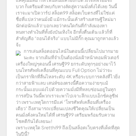
บวก ก็เตรียมตัวพบกับทางลัดสู่ความมั่งคั่งได้เลย วันนี้
เราจะมาเปิดวาร์ป สล็อต99 สล็อตเว็บตรงที่ไม่ใช่แค่
ชื่อที่แปลว่าคนมั่งมี แม้กระนั้นเค้าสร้างเศรษฐีใหม่มา
นักต่อนักแล้ว! บอกเลยว่าคนใดกันที่กำลังมองหา
หนทางทำเงินที่ทั้งยังบันเทิงใจ อีกทั้งตื่นเต้น แล้วก็ที่
สำคัญคือ “ถอนได้จริง” แบบไม่มีกั๊ก คุณมาถูกทางแล้ว
จ้ะ
การเล่นสล็อตออนไลน์ในตอนนี้เปลี่ยนไปมากมาย
นะคะ จากเดิมที่จำเป็นต้องนั่งเฝ้าหน้าคอมพิวเตอร์
เครื่องใหญ่ๆตอนนี้ เศรษฐี99 ยกระดับทุกๆอย่างมาไว้
บนโทรศัพท์เคลื่อนที่คุณแบบ Full Option ไม่ว่าจะ
เป็นกราฟิกที่ลื่นไหลระดับ 4K หรือระบบการคลังที่ไวยิ่ง
กว่าสายฟ้าแลบ เสน่ห์ของตรงนี้คือความง่ายๆแม้
กระนั้นแอบแฝงไปด้วยความมั่งมีที่หลบซ่อนอยู่ในทุก
การสปิน วันนี้พวกเราจะพาไปเจาะลึกแบบเอ็กซ์คลูซีฟ
ว่า เพราะเหตุใดการมีแค่ “โทรศัพท์เคลื่อนที่เครื่อง
เดียว” ถึงสามารถเปลี่ยนแปลงชีวิตคุณให้เปลี่ยนเป็น
คนมั่งคั่งคนใหม่ได้ที่ เศรษฐี99 เตรียมพร้อมรับความ
โชคดีกันได้เลยนะ!
เพราะเหตุใด Sretthi99 ถึงเป็นสล็อตเว็บตรงที่เด็ดที่สุด
ในปีนี้?