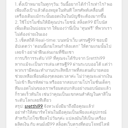
1. ตั้งเป้าหมายในทุกๆวัน: วันนี้อยากได้กำไรเท่าไร? พอ
เพียงถึงเป้าแล้วต้องหยุดในทันที โทรศัพท์เคลื่อนที่
เครื่องเดิมแม้กระนั้นยอดเงินในบัญชีจะต้องมากขึ้น
2. ใช้โปรโมชั่นให้มีคุณประโยชน์: สล็อต99 มีโบนัส
เพิ่มเติมเงินบ่อยมาก ให้มองว่านี่เป็น “ทุนฟรี” ที่พวกเรา
ไม่ต้องจ่ายเงินเอง
3. เช็คสถิติ Real-time: บนหน้าเว็บ เศรษฐี99 ชอบมี
อัปเดตว่า “ตอนนี้เกมไหนกำลังแตก” ให้ตามเกมนั้นไป
เลยจ้า อย่าฝ่าฝืนเล่นเกมที่ซึมเซา
การบริการระดับ VIP ที่คุณจะได้รับจาก Sretthi99
หากแม้จะเป็นการเล่น เศรษฐี99 ผ่านระบบออโต้ แต่ว่า
พวกเรามีคณะทำงานประสิทธิภาพที่สแตนด์บายคอย
ช่วยเหลือเพื่อนพ้องๆตลอดเวลาค่ะ ไม่ว่าคุณจะฝากเงิน
ไม่เข้า ลืมรหัสผ่าน หรืออยากสอบถามโปรโมชั่นเด็ดๆ
ทีมแอดไม่นของเราพร้อมตอบกลับอย่างนอบน้อมแล้ว
ก็รวดเร็วทันใจ เช่นว่าคุณเป็นแขกคนสำคัญในคาสิโน
ระดับโลกเลยทีเดียว
สรุป:
sretthi99
จังหวะมั่งมีมาถึงมือคุณแล้ว!
อย่าทำให้สมาร์ทโฟนในมือคุณเป็นเพียงแค่อุปกรณ์
สำหรับไถโซเชียลไปวันๆค่ะ แปลงมันให้เป็น เครื่อง
ผลิตเงิน กับ คนมั่งมี99 สล็อตเว็บตรงที่ตอบโจทย์ไลฟ์