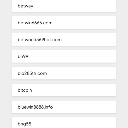
betway
betwin6666.com
betworld369hot.com
bh99
bio285th.com
bitcoin
bluewin8888.info
bng55