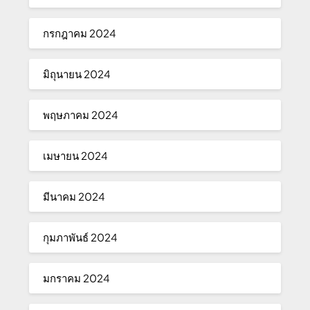
กรกฎาคม 2024
มิถุนายน 2024
พฤษภาคม 2024
เมษายน 2024
มีนาคม 2024
กุมภาพันธ์ 2024
มกราคม 2024