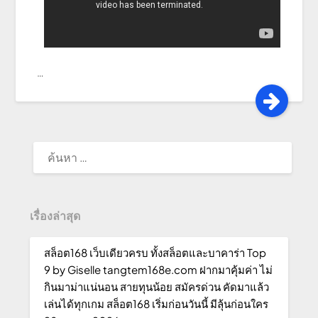
…
ค้นหา
สำหรับ:
เรื่องล่าสุด
สล็อต168 เว็บเดียวครบ ทั้งสล็อตและบาคาร่า Top
9 by Giselle tangtem168e.com ฝากมาคุ้มค่า ไม่
กินมาม่าแน่นอน สายทุนน้อย สมัครด่วน คัดมาแล้ว
เล่นได้ทุกเกม สล็อต168 เริ่มก่อนวันนี้ มีลุ้นก่อนใคร