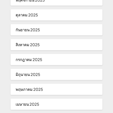
ตุลาคม 2025
กันยายน 2025
สิงหาคม 2025
กรกฎาคม 2025
มิถุนายน 2025
พฤษภาคม 2025
เมษายน 2025