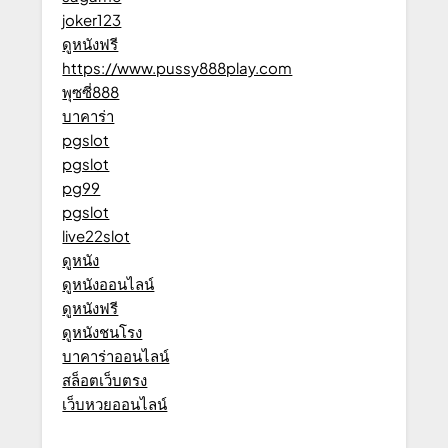
joker123
ดูหนังฟรี
https://www.pussy888play.com
พุซซี่888
บาคาร่า
pgslot
pgslot
pg99
pgslot
live22slot
ดูหนัง
ดูหนังออนไลน์
ดูหนังฟรี
ดูหนังชนโรง
บาคาร่าออนไลน์
สล็อตเว็บตรง
เว็บหวยออนไลน์