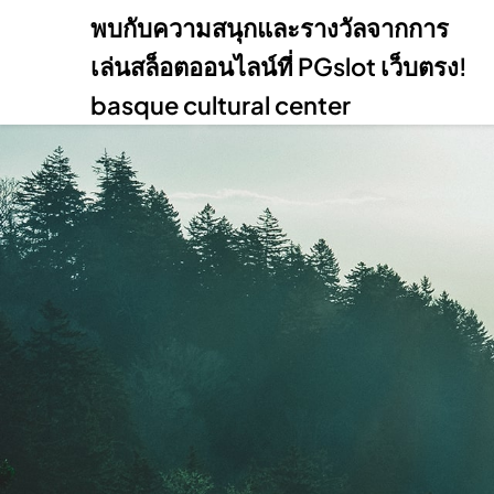
พบกับความสนุกและรางวัลจากการ
เล่นสล็อตออนไลน์ที่ PGslot เว็บตรง!
basque cultural center