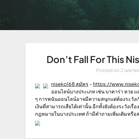
Don’t Fall For This N
Posted on
2 เมษาย
niseko168 สมัคร
–
https://www.nisek
ออนไลน์บางประเภท เช่น บาคาร่า หวย และ
ๆ การพนันออนไลน์อาจมีความสนุกแต่ต้องระวังเรื
เงินที่สามารถเสียได้เท่านั้น อีกทั้งยังต้องระวั
กฎหมายในบางประเทศ ถ้ามีคำถามเพิ่มเติมหรื