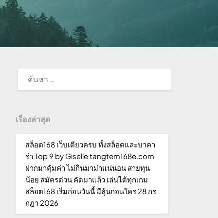
ค้นหา
สำหรับ:
เรื่องล่าสุด
สล็อต168 เว็บเดียวครบ ทั้งสล็อตและบาคา
ร่า Top 9 by Giselle tangtem168e.com
ฝากมาคุ้มค่า ไม่กินมาม่าแน่นอน สายทุน
น้อย สมัครด่วน คัดมาแล้ว เล่นได้ทุกเกม
สล็อต168 เริ่มก่อนวันนี้ มีลุ้นก่อนใคร 28 กร
กฎา 2026