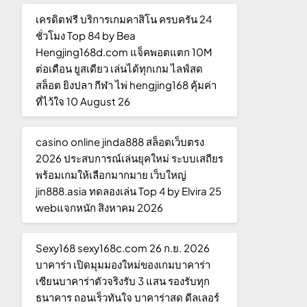
เครดิตฟรี บริการเกมคาสิโน ครบครัน 24
ชั่วโมง Top 84 by Bea
Hengjing168d.com แจ็คพอตแตก 10M
ต่อเดือน ยูสเดียว เล่นได้ทุกเกม ไลฟ์สด
สล็อต ยิงปลา กีฬา ไพ่ hengjing168 คุ้มค่า
ที่ไว้ใจ 10 August 26
casino online jinda888 สล็อตเว็บตรง
2026 ประสบการณ์เล่นยุคใหม่ ระบบเสถียร
พร้อมเกมให้เลือกมากมาย เว็บใหญ่
jin888.asia ทดลองเล่น Top 4 by Elvira 25
webแจกหนัก สิงหาคม 2026
Sexy168 sexy168c.com 26 ก.ย. 2026
บาคาร่า เปิดมุมมองใหม่ของเกมบาคาร่า
เซียนบาคาร่าตัวจริงรับ 3 แสน รองรับทุก
ธนาคาร ถอนเร็วทันใจ บาคาร่าสด ดีลเลอร์