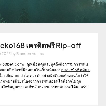
iseko168 เครดิตฟรี Rip-off
น 2025
by
Brandon Adams
o168bet.com/
.
ดูเหมือนคุณจะพูดถึงกิจกรรมการพนัน
เกมยิงปลาที่นิยมเล่นในเว็บพนันต่าง
niseko168 สมัคร
่องเสียมากกว่าได้ ควรทำอย่างมีสติและต้องแน่ใจว่าใช้
งเรื่องกฎหมายด้วย เนื่องจากการพนันออนไลน์อาจไม่ถูก
อสนใจข้อมูลเจาะจงด้านไหน สามารถสอบถามได้นะครับ