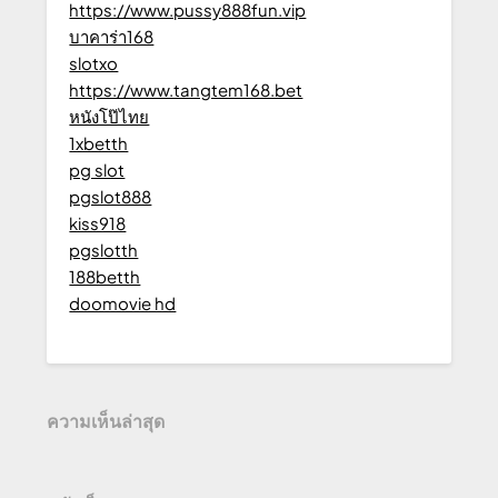
https://www.pussy888fun.vip
บาคาร่า168
slotxo
https://www.tangtem168.bet
หนังโป๊ไทย
1xbetth
pg slot
pgslot888
kiss918
pgslotth
188betth
doomovie hd
ความเห็นล่าสุด