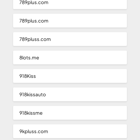
789plus.com
789plus.com
789pluss.com
8lots.me
918Kiss
918kissauto
918kissme
9kpluss.com