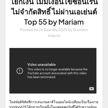
โยกเงิน ไม่มีเงื่อนไขซ่อนเร้น
ไม่จำกัดสิทธิ์ ไม่ผ่านเอเย่นต์
Top 55 by Mariam
Posted on
26 มิถุนายน 2025
by
Brandon
Adams
ในสมัยดิจิทัลที่การเล่นเกมคาสิโนออนไลน์เปลี่ยนเป็นเรื่องง่าย
london678 ได้กลายเป็นหนึ่งในแพลตฟอร์มที่ได้รับความนิยม