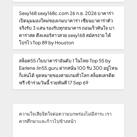
Sexy168 sexy168c.com 26 ก.ย. 2026 บาคาร่า
เปิดมุมมองใหม่ของเกมบาคาร่า เซียนบาคาร่าตัว
จริงรับ 3 แสน รองรับทุกธนาคาร ถอนเร็วทันใจ บา
คาร่าสด ดีลเลอร์สาวสวย sexy168 สมัครง่าย ได้
โปรไว Top 89 by Houston
สล็อต55 เว็บบาคาร่าอันดับ 1 ในไทย Top 55 by
Earlene Jin55.guru ฝากสนั่น 100 รับ 300 อยู่ไหน
ก็เล่นได้ จุดหมายของสายเกมทั่วโลก สล็อตเครดิต
ฟรี เข้าร่วมวันนี้ รวยทันที 17 Sep 69
ความใจเสียจิตใจต่อความบกพร่องไม่มีสาระ เรา
ควรศึกษาและก้าวไปข้างหน้า