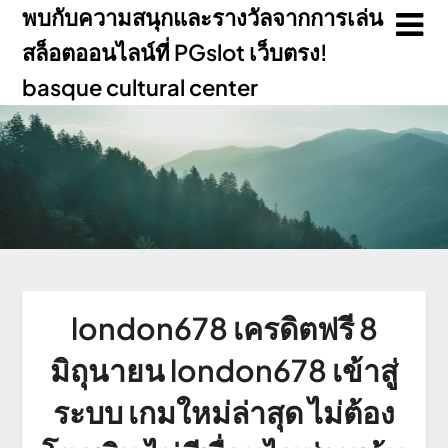
พบกับความสนุกและรางวัลจากการเล่น
สล็อตออนไลน์ที่ PGslot เว็บตรง!
basque cultural center
london678 เครดิตฟรี 8
มิถุนายน london678 เข้าสู่
ระบบ เกมใหม่ล่าสุด ไม่ต้อง