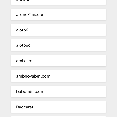
allone745s.com
alot66
alot666
amb slot
ambnovabet.com
babet555.com
Baccarat