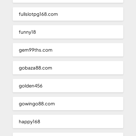
fullslotpg168.com
funny18
gem99ths.com
gobaza88.com
golden456
gowingo88.com
happy168