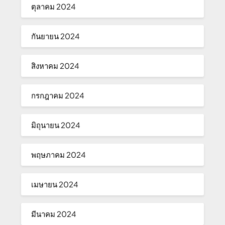
ตุลาคม 2024
กันยายน 2024
สิงหาคม 2024
กรกฎาคม 2024
มิถุนายน 2024
พฤษภาคม 2024
เมษายน 2024
มีนาคม 2024