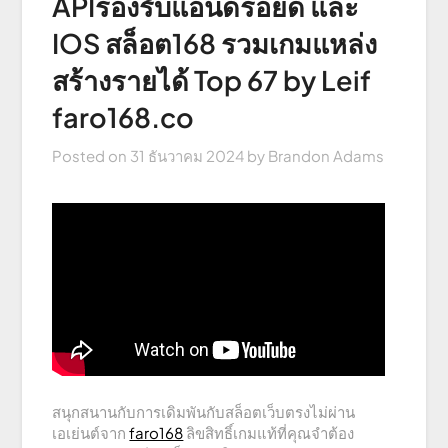
APIรองรับแอนดรอยด์ และ
IOS สล็อต168 รวมเกมแหล่ง
สร้างรายได้ Top 67 by Leif
faro168.co
Posted on
31 ธันวาคม 2024
by
Brandon Adams
สนุกสนานกับการเดิมพันกับสล็อตเว็บตรงไม่ผ่าน
เอเย่นต์จาก
faro168
ลิขสิทธิ์เกมแท้ที่คุณจำต้อง