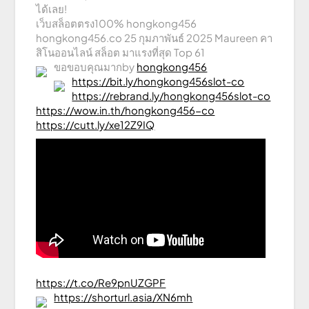
ได้เลย!
เว็บสล็อตตรง100% hongkong456
hongkong456.co 25 กุมภาพันธ์ 2025 Maureen คา
สิโนออนไลน์ สล็อต มาแรงที่สุด Top 61
ขอขอบคุณมากby
hongkong456
https://bit.ly/hongkong456slot-co
https://rebrand.ly/hongkong456slot-co
https://wow.in.th/hongkong456-co
https://cutt.ly/xe12Z9IQ
https://t.co/Re9pnUZGPF
https://shorturl.asia/XN6mh