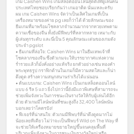
เกม Caishen Wins เกมสล็อตออนไลน์สุดดังที่ผู้เล่นคน
ประเทศไทยชอบเรียกกันว่า เกมอาติด นั่นแหละครับ
ผม เกม Caishen Wins จัดว่าเป็นเลิศในเกมที่เป็น
เครื่องหมายของค่าย pg เลยก็ว่าได้ ด้วยลักษณะของ
ธีมเกมที่มาพร้อมโชคลาภจำนวนมากจากทวยเทพตาม
ความเชื่อของจีน ทั้งยังมีฟีพบร์ที่หลากหลาย เหมาะกับ
ผู้เล่นทุกระดับ และนี่เป็น 5 คุณลักษณะเด่นของเกมดัง
ประจำ pgslot
• ธีมเกมที่ล่อใจ: Caishen Wins มาในธีมเทพเจ้าที่
โชคลาภของจีน ซึ่งตัวเกมจะให้บรรยากาศแห่งความ
ร่ำรวยแล้วก็มั่งคั่งอย่างแท้จริง ยกตัวอย่างเช่น ทองคำ
พระพุทธรูป กราฟิกด้านในเกมก็มีความสดใสและก็น่า
ดึงดูด สร้างความสนุกสนานร่าเริงได้แน่นอน
• ต้นแบบเกม: Caishen Wins เป็นเกมสล็อตออนไลน์
แบบ 6 รีล 5 แถว ยิ่งไปกว่านี้ยังมีแถวพิเศษที่สามารถจะ
ช่วยเพิ่มจังหวะในการชนะเงินรางวัลให้กับผู้เล่นได้อีก
ด้วย ตัวเกมมีไลน์พนันที่ชนะสูงถึง 32,400 ไลน์พนัน
บอกเลยว่าโคตรปัง!
• ฟีเจอร์ที่น่าสนใจ: ตัวเกมมีฟีพบร์ที่น่าดึงดูดมากไม่
น้อยเลยทีเดียว ไม่ว่าจะเป็นฟีพบร์ Wild on The Way ที่
จะช่วยให้เครื่องหมายขยายใหญ่ขึ้นจนคลุมพื้นที่
บริเวณเพิ่มจังหวะในการชนะเงินรางวัลใหญ่ หรือ