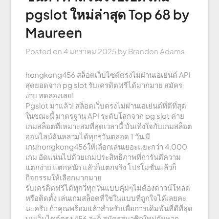
pgslot ใหม่ล่าสุด Top 68 by
Maureen
Posted on
4 มกราคม 2025
by
Brandon Adams
hongkong456 สล็อตเว็บไซต์ตรงไม่ผ่านเอเย่นต์ API
สุดยอดจาก pg slot รับเครดิตฟรีได้มากมาย สมัคร
ง่าย ทดลองเลย!
Pgslot มาแล้ว! สล็อตเว็บตรงไม่ผ่านเอเย่นต์ที่ดีที่สุด
ในขณะนี้ มาตรฐาน API ระดับโลกจาก pg slot ค่าย
เกมสล็อตที่เหมาะสมที่สุดเวลานี้ บันเทิงใจกับเกมสล็อต
ออนไลน์ล้นหลามได้ทุกๆวันตลอด 1 วัน มี
เกมhongkong456ให้เลือกเล่นเยอะแยะกว่า 4,000
เกม อัดแน่นไปด้วยเกมประสิทธิภาพที่การันตีความ
แตกง่าย แตกหนัก แล้วก็แตกจริง โปรโมชั่นแล้วก็
กิจกรรมให้เลือกมากมาย
รับเครดิตฟรีได้ทุกวี่ทุกวันแบบคุ้มๆไม่ต้องดาวน์โหลด
หรือติดตั้ง เล่นเกมสล็อตที่ใช่ในแบบที่ถูกใจได้เลยคะ
นะครับ ถ้าคุณพร้อมแล้วสำหรับเพื่อการเดิมพันที่ดีที่สุด
บนเว็บไซต์ตรง 456 ล่ะก็ สมัครสมาชิกใหม่กับพวก