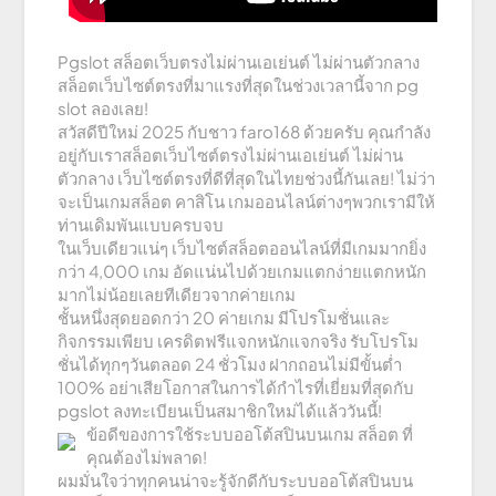
Pgslot สล็อตเว็บตรงไม่ผ่านเอเย่นต์ ไม่ผ่านตัวกลาง
สล็อตเว็บไซต์ตรงที่มาแรงที่สุดในช่วงเวลานี้จาก pg
slot ลองเลย!
สวัสดีปีใหม่ 2025 กับชาว faro168 ด้วยครับ คุณกำลัง
อยู่กับเราสล็อตเว็บไซต์ตรงไม่ผ่านเอเย่นต์ ไม่ผ่าน
ตัวกลาง เว็บไซต์ตรงที่ดีที่สุดในไทยช่วงนี้กันเลย! ไม่ว่า
จะเป็นเกมสล็อต คาสิโน เกมออนไลน์ต่างๆพวกเรามีให้
ท่านเดิมพันแบบครบจบ
ในเว็บเดียวแน่ๆ เว็บไซต์สล็อตออนไลน์ที่มีเกมมากยิ่ง
กว่า 4,000 เกม อัดแน่นไปด้วยเกมแตกง่ายแตกหนัก
มากไม่น้อยเลยทีเดียวจากค่ายเกม
ชั้นหนึ่งสุดยอดกว่า 20 ค่ายเกม มีโปรโมชั่นและ
กิจกรรมเพียบ เครดิตฟรีแจกหนักแจกจริง รับโปรโม
ชั่นได้ทุกๆวันตลอด 24 ชั่วโมง ฝากถอนไม่มีขั้นต่ำ
100% อย่าเสียโอกาสในการได้กำไรที่เยี่ยมที่สุดกับ
pgslot ลงทะเบียนเป็นสมาชิกใหม่ได้แล้ววันนี้!
ข้อดีของการใช้ระบบออโต้สปินบนเกม สล็อต ที่
คุณต้องไม่พลาด!
ผมมั่นใจว่าทุกคนน่าจะรู้จักดีกับระบบออโต้สปินบน