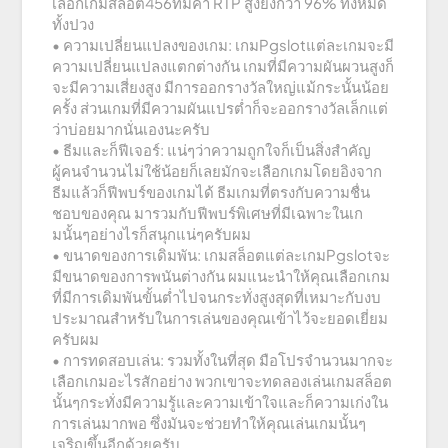
เลือกเกมสล็อต456ที่มีค่า RTP สูงยิ่งกว่า 96% ทั้งหมด
ทั้งปวง
• ความเปลี่ยนแปลงของเกม: เกมPgslotแต่ละเกมจะมี
ความเปลี่ยนแปลงแตกต่างกัน เกมที่มีความผันผวนสูงก็
จะมีความเสี่ยงสูง มีการออกรางวัลใหญ่แม้กระนั้นน้อย
ครั้ง ส่วนเกมที่มีความผันแปรต่ำก็จะออกรางวัลเล็กแต่
ว่าบ่อยมากนั่นเองนะครับ
• ธีมและก็ฟีเจอร์: แน่ๆว่าความถูกใจก็เป็นสิ่งสำคัญ
ผู้คนจำนวนไม่ใช้น้อยก็เลยมักจะเลือกเกมโดยอิงจาก
ธีมแล้วก็ฟีพบร์ของเกมได้ ธีมเกมที่ตรงกับความชื่น
ชอบของคุณ มารวมกับฟีพบร์พิเศษที่มีเฉพาะในเก
มนั้นๆอย่างไรก็สนุกแน่ๆครับผม
• ขนาดของการเดิมพัน: เกมสล็อตแต่ละเกมPgslotจะ
มีขนาดของการพนันต่างกัน ผมแนะนำให้คุณเลือกเกม
ที่มีการเดิมพันขั้นต่ำไปจนกระทั่งสูงสุดที่เหมาะกับงบ
ประมาณสำหรับในการเล่นของคุณเข้าไว้จะยอดเยี่ยม
ครับผม
• การทดสอบเล่น: รวมทั้งในที่สุด มือโปรจำนวนมากจะ
เลือกเกมอะไรสักอย่าง พวกเขาจะทดลองเล่นเกมสล็อต
นั้นๆกระทั่งมีความรู้และความเข้าใจและก็ความเก่งใน
การเล่นมากพอ ซึ่งมันจะช่วยทำให้คุณเล่นเกมนั้นๆ
เจริญขึ้นอีกด้วยครับ