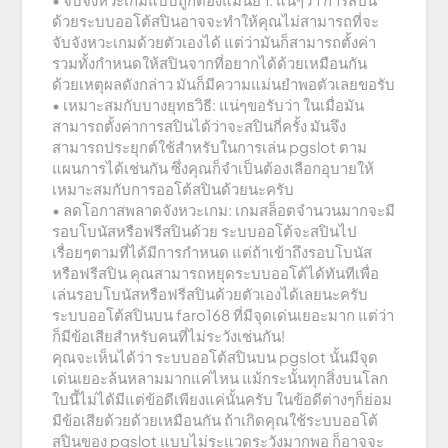
ด้วยระบบออโต้สปินอาจจะทำให้คุณไม่สามารถที่จะ
จับจังหวะเกมด้วยตัวเองได้ แต่ว่ามันก็สามารถตั้งค่า
รวมทั้งกำหนดให้สปินจากที่อยากได้ด้วยเหมือนกัน
ด้วยเหตุผลดังกล่าว มันก็มีความแม่นยำพอตัวเลยขอรับ
• เหมาะสมกับบางยุทธวิธี: แน่ๆขอรับว่า ในเมื่อมัน
สามารถตั้งค่าการสปินได้ว่าจะสปินกี่ครั้ง มันจึง
สามารถประยุกต์ใช้สำหรับในการเล่น pgslot ตาม
แผนการได้เช่นกัน ซึ่งคุณก็จำเป็นต้องเลือกอุบายให้
เหมาะสมกับการออโต้สปินด้วยนะครับ
• ลดโอกาสพลาดจังหวะเกม: เกมสล็อตจำนวนมากจะมี
รอบโบนัสหรือฟรีสปินด้วย ระบบออโต้จะสปินไป
เรื่อยๆตามที่ได้มีการกำหนด แต่ถ้าเข้าถึงรอบโบนัส
หรือฟรีสปิน คุณสามารถหยุดระบบออโต้ได้ทันทีเพื่อ
เล่นรอบโบนัสหรือฟรีสปินด้วยตัวเองได้เลยนะครับ
ระบบออโต้สปินบน faro168 ที่มีจุดเด่นเยอะมาก แต่ว่า
ก็มีข้อเสียสำหรับคนที่ไม่ระวังเช่นกัน!
คุณจะเห็นได้ว่า ระบบออโต้สปินบน pgslot นั้นมีจุด
เด่นเยอะล้นหลามมากแค่ไหน แม้กระนั้นทุกสิ่งบนโลก
ใบนี้ไม่ได้มีแต่ข้อดีเพียงแค่นั้นครับ ในข้อดีต่างๆก็ย่อม
มีข้อเสียด้วยด้วยเหมือนกัน ถ้าเกิดคุณใช้ระบบออโต้
สปินของ pgslot แบบไม่ระแวดระวังมากพอ ก็อาจจะ