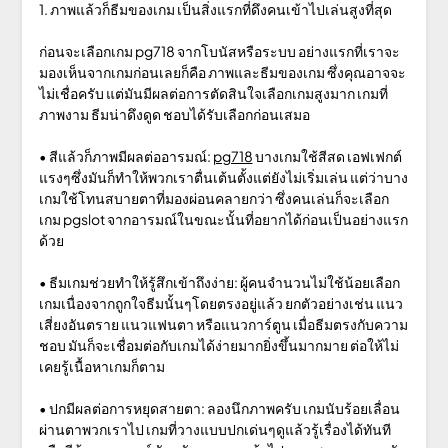
1. ภาพแล้วก็ธีมของเกม เป็นสิ่งแรกที่ดึงคนเข้าไปเล่นสูงที่สุด
ก่อนจะเลือกเกม pg718 จากโบนัสหรือระบบ อย่างแรกที่เราจะ
มองเห็นจากเกมก่อนเลยก็คือ ภาพและธีมของเกม ซึ่งคุณอาจจะ
ไม่เชื่อครับ แต่มันมีผลต่อการตัดสินใจเลือกเกมสูงมาก เกมที่
ภาพงาม ธีมน่าดึงดูด ชอบได้รับเลือกก่อนเสมอ
• สีแล้วก็ภาพมีผลต่ออารมณ์:
pg718
บางเกมใช้สีสด เอฟเฟกต์
แรงๆซึ่งมันก็ทำให้พวกเราตื่นเต้นตั้งแต่ยังไม่เริ่มเล่น แต่ว่าบาง
เกมใช้โทนสบายตาที่มองผ่อนคลายกว่า ซึ่งคนเล่นก็จะเลือก
เกม pgslot จากอารมณ์ในขณะนั้นที่อยากได้ก่อนเป็นอย่างแรก
ด้วย
• ธีมเกมช่วยทำให้รู้สึกเข้าถึงง่าย: ผู้คนจำนวนไม่ใช้น้อยเลือก
เกมเนื่องจากถูกใจธีมนั้นๆโดยตรงอยู่แล้ว ยกตัวอย่างเช่น แนว
เสี่ยงอันตราย แนวแฟนตา หรือแนวการ์ตูน เมื่อธีมตรงกับความ
ชอบ มันก็จะเชื่อมต่อกับเกมได้ง่ายมากยิ่งขึ้นมากมาย ต่อให้ไม่
เคยรู้เนื้อหาเกมก็ตาม
• ปกมีผลต่อการหยุดสายตา: ลองนึกภาพครับ เกมนับร้อยเลื่อน
ผ่านตาพวกเราไป เกมที่วางแบบปกเด่นๆดูแล้วรู้เรื่องได้ทันที