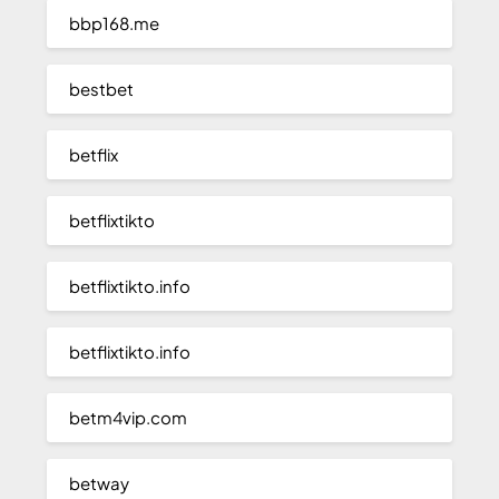
bbp168.me
bestbet
betflix
betflixtikto
betflixtikto.info
betflixtikto.info
betm4vip.com
betway