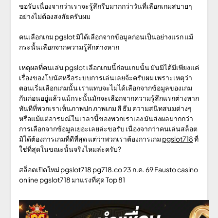
ขอรับ เนื่องจากว่าเราจะรู้สึกรีบมากกว่าวันที่เลือกเกมสบายๆ
อย่างไม่ต้องสงสัยครับผม
คนเลือกเกม pgslot มิได้เลือกจากข้อมูลก่อนเป็นอย่างแรก แม้
กระนั้นเลือกจากความรู้สึกต่างหาก
เหตุผลที่คนเล่น pgslot เลือกเกมนี้ก่อนเกมนั้น มันมิได้มีเพียงแค่
เรื่องของโบนัสหรือระบบการเล่นเลยจ้ะครับผม เพราะเหตุว่า
ตอนเริ่มเลือกเกมนั้น เราแทบจะไม่ได้เลือกจากข้อมูลของเกม
กันก่อนอยู่แล้ว แม้กระนั้นมักจะเลือกจากความรู้สึกแรกต่างหาก
ทันทีที่พวกเราเห็นภาพปก ภาพเกม สี ธีม ความสนิทสนมต่างๆ
หรือแม้แต่อารมณ์ในเวลานี้ของพวกเราเอง มันส่งผลมากกว่า
การเลือกจากข้อมูลเยอะเลยล่ะขอรับ เนื่องจากว่าคนเล่นสล็อต
มิได้ต้องการเกมที่ดีที่สุด แต่ว่าพวกเราต้องการเกม
pgslot718
ที่
ใช่ที่สุดในขณะนั้นจริงไหมล่ะครับ?
สล็อตเปิดใหม่ pgslot718 pg718.co 23 ก.ค. 69 Fausto casino
online pgslot718 มาแรงที่สุด Top 81