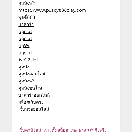
ดูหนังฟรี
https://www.pussy888play.com
พุซซี่888
บาคาร่า
pgslot
pgslot
pg99
pgslot
live22slot
ดูหนัง
ดูหนังออนไลน์
ดูหนังฟรี
ดูหนังชนโรง
บาคาร่าออนไลน์
สล็อตเว็บตรง
เว็บหวยออนไลน์
เว็บคาสิโนน่าเล่น ทั้ง
สล็อต
และ
บาคาร่า
ตึงจริง