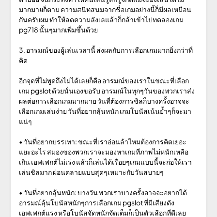
มากมายก็ตาม ความสนิทสนมจากชื่อเกมอย่างนี้ก็มีผลเหมือน
กันครับผม ทำให้ลดความลังเลแล้วก็กล้าเข้าไปทดลองเกม
pg718 นั้นๆมากเพิ่มขึ้นด้วย
3. อารมณ์ของผู้เล่นเวลานี้ ส่งผลกับการเลือกเกมมากยิ่งกว่าที่
คิด
อีกจุดที่ไม่พูดถึงไม่ได้เลยก็คือ อารมณ์ของเราในขณะที่เลือก
เกม pgslot ด้วยนั่นเองขอรับ อารมณ์ในทุกๆวันของพวกเราส่ง
ผลต่อการเลือกเกมมากมาย วันที่ต้องการชิลก็บางครั้งอาจจะ
เลือกเกมเล่นง่าย วันที่อยากลุ้นหนัก เกมโบนัสเน้นย้ำๆก็จะมา
แน่ๆ
• วันที่อยากบรรเทา: ขณะที่เราอ่อนล้าไหมต้องการคิดเยอะ
แยะอะไร สมองของพวกเราจะมองหาเกมที่ภาพไม่หนักเหลือ
เกิน เอฟเฟกต์ไม่เร่ง แล้วก็เล่นได้เรื่อยๆเกมแบบนี้จะก่อให้เรา
เล่นชิลมาก ผ่อนคลายแบบสุดๆเหมาะกับวันสบายๆ
• วันที่อยากลุ้นหนัก: บางวัน พวกเราบางครั้งอาจจะอยากได้
อารมณ์ลุ้นโบนัสหนักๆการเลือกเกม pgslot ที่มีเสียงดัง
เอฟเฟกต์แรง หรือโบนัสจัดหนักจัดเต็มก็เป็นตัวเลือกที่ดีเลย