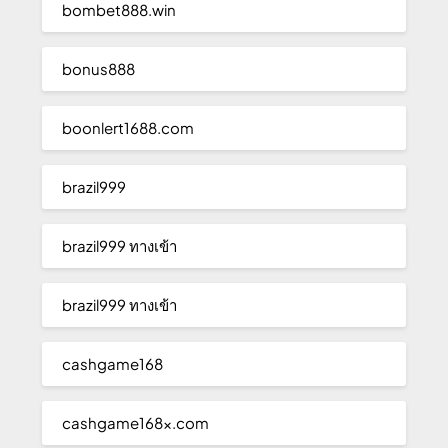
bombet888.win
bonus888
boonlert1688.com
brazil999
brazil999 ทางเข้า
brazil999 ทางเข้า
cashgame168
cashgame168x.com