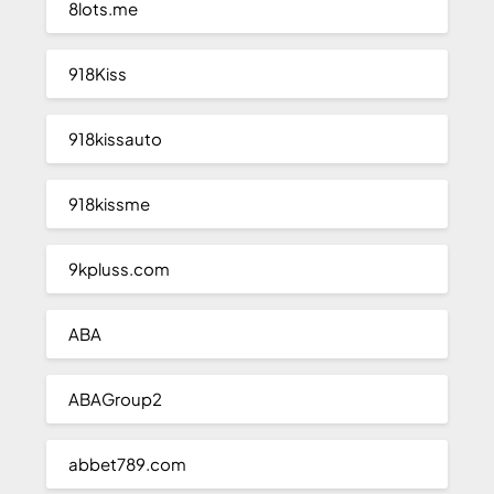
8lots.me
918Kiss
918kissauto
918kissme
9kpluss.com
ABA
ABAGroup2
abbet789.com