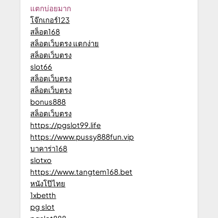
แตกบ่อยมาก
โจ๊กเกอร์123
สล็อต168
สล็อตเว็บตรง แตกง่าย
สล็อตเว็บตรง
slot66
สล็อตเว็บตรง
สล็อตเว็บตรง
bonus888
สล็อตเว็บตรง
https://pgslot99.life
https://www.pussy888fun.vip
บาคาร่า168
slotxo
https://www.tangtem168.bet
หนังโป๊ไทย
1xbetth
pg slot