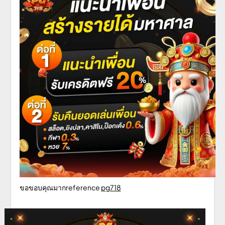
ขอขอบคุณมากreference
pg718