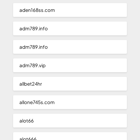
aden168ss.com
adm789.info
adm789.info
adm789.vip
allbet24hr
allone745s.com
alot66
alot666