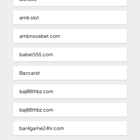
amb slot
ambnovabet.com
babet555.com
Baccarat
baj88thbz.com
baj88thbz.com
bar4game24hr.com