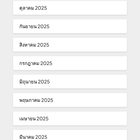
ตุลาคม 2025
กันยายน 2025
สิงหาคม 2025
กรกฎาคม 2025
มิถุนายน 2025
พฤษภาคม 2025
เมษายน 2025
มีนาคม 2025