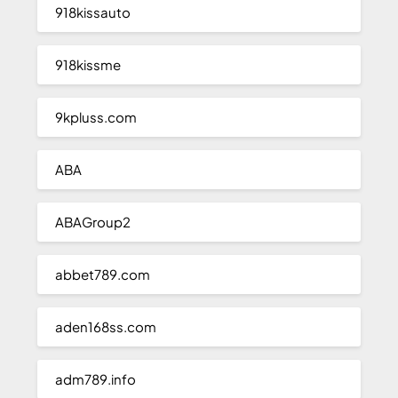
918kissauto
918kissme
9kpluss.com
ABA
ABAGroup2
abbet789.com
aden168ss.com
adm789.info