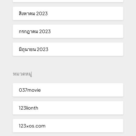
สิงหาคม 2023
กรกฎาคม 2023
มิถุนายน 2023
หมวดหมู่
037movie
123lionth
123xos.com