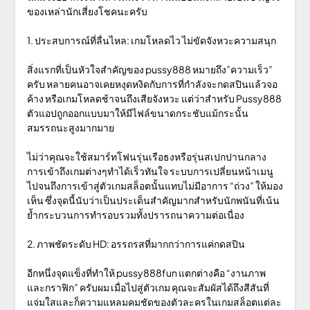
ของเหล่านักเสี่ยงโชคนะครับ
1. ประสบการณ์ที่ลื่นไหล: เกมโหลดไว ไม่ขัดจังหวะความสนุก
สิ่งแรกที่เป็นหัวใจสำคัญของ pussy888 หมายถึง”ความเร็ว”
ครับ หลายคนอาจเคยหงุดหงิดกับการที่กำลังจะกดสปินแล้วจอ
ค้าง หรือเกมโหลดช้าจนถึงเสียจังหวะ แต่ว่าสำหรับ Pussy888
ตัวแอปถูกออกแบบมาให้มีไฟล์ขนาดกระชับแม้กระนั้น
สมรรถนะสูงมากมาย
ไม่ว่าคุณจะใช้สมาร์ทโฟนรุ่นเรือธงหรือรุ่นสเปกปานกลาง
การเข้าถึงเกมต่างๆทำได้เร็วทันใจ ระบบการเปลี่ยนหน้าเมนู
ไปจนถึงการเข้าสู่ตัวเกมสล็อตนั้นแทบไม่มีอาการ “ถ่วง” ให้มอง
เห็น ซึ่งจุดนี้นับว่าเป็นประเด็นสำคัญมากสำหรับนักพนันที่เน้น
ย้ำกระบวนการทำรอบรวมทั้งปรารถนาความต่อเนื่อง
2. ภาพชัดระดับ HD: อรรถรสที่มากกว่าการแค่กดสปิน
อีกหนึ่งจุดแข็งที่ทำให้ pussy888fun แตกต่างคือ “งานภาพ
และกราฟิก” ครับผม เมื่อไปสู่ตัวเกม คุณจะสัมผัสได้ถึงสีสันที่
แจ่มใสและก็ความแหลมคมชัดของตัวละครในเกมสล็อตแต่ละ