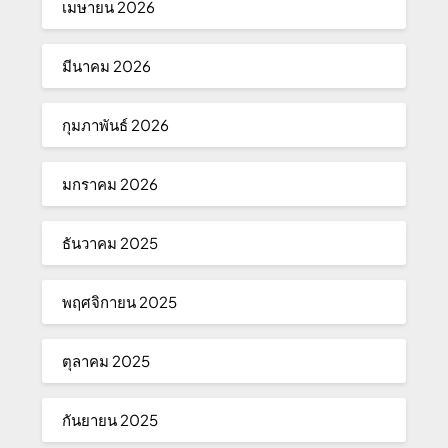
เมษายน 2026
มีนาคม 2026
กุมภาพันธ์ 2026
มกราคม 2026
ธันวาคม 2025
พฤศจิกายน 2025
ตุลาคม 2025
กันยายน 2025