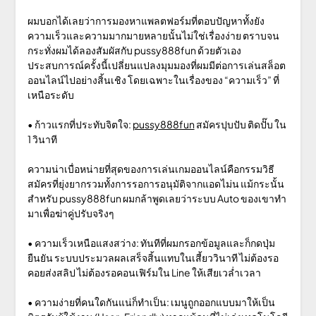
ผมบอกได้เลยว่าการมองหาแพลตฟอร์มที่ตอบปัญหาทั้งยัง
ความเร็วและความมากมายหลายนั้นไม่ใช่เรื่องง่าย ตราบจน
กระทั่งผมได้ลองสัมผัสกับ pussy888fun ด้วยตัวเอง
ประสบการณ์ครั้งนี้เปลี่ยนแปลงมุมมองที่ผมมีต่อการเล่นสล็อต
ออนไลน์ไปอย่างสิ้นเชิง โดยเฉพาะในเรื่องของ “ความเร็ว” ที่
เหนือระดับ
• ก้าวแรกที่ประทับจิตใจ:
pussy888fun
สมัครปุบปับ ติดปั๊บ ใน
1 วินาที
ความน่าเบื่อหน่ายที่สุดของการเล่นเกมออนไลน์คือกรรมวิธี
สมัครที่ยุ่งยากรวมทั้งการรอการอนุมัติจากแอดไม่น แม้กระนั้น
สำหรับ pussy888fun ผมกล้าพูดเลยว่าระบบ Auto ของเขาทำ
มาเพื่อฆ่าคู่ปรับจริงๆ
• ความเร็วเหนือแสงสว่าง: ทันทีที่ผมกรอกข้อมูลและก็กดปุ่ม
ยืนยัน ระบบประมวลผลเสร็จสิ้นแทบในเสี้ยววินาที ไม่ต้องรอ
คอยส่งสลิป ไม่ต้องรอคอนเฟิร์มใน Line ให้เสียเวล่ำเวลา
• ความง่ายที่คนใดกันแน่ก็ทำเป็น: เมนูถูกออกแบบมาให้เป็น