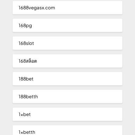
1688vegasx.com
168pg
168slot
168สล็อต
188bet
188betth
1xbet
1xbetth