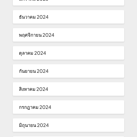
ธันวาคม 2024
พฤศจิกายน 2024
ตุลาคม 2024
กันยายน 2024
สิงหาคม 2024
กรกฎาคม 2024
มิถุนายน 2024