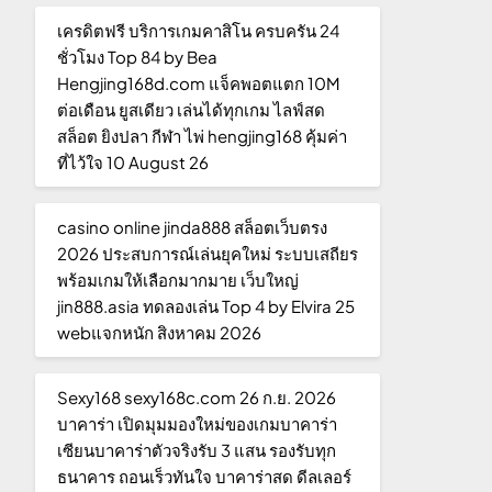
เครดิตฟรี บริการเกมคาสิโน ครบครัน 24
ชั่วโมง Top 84 by Bea
Hengjing168d.com แจ็คพอตแตก 10M
ต่อเดือน ยูสเดียว เล่นได้ทุกเกม ไลฟ์สด
สล็อต ยิงปลา กีฬา ไพ่ hengjing168 คุ้มค่า
ที่ไว้ใจ 10 August 26
casino online jinda888 สล็อตเว็บตรง
2026 ประสบการณ์เล่นยุคใหม่ ระบบเสถียร
พร้อมเกมให้เลือกมากมาย เว็บใหญ่
jin888.asia ทดลองเล่น Top 4 by Elvira 25
webแจกหนัก สิงหาคม 2026
Sexy168 sexy168c.com 26 ก.ย. 2026
บาคาร่า เปิดมุมมองใหม่ของเกมบาคาร่า
เซียนบาคาร่าตัวจริงรับ 3 แสน รองรับทุก
ธนาคาร ถอนเร็วทันใจ บาคาร่าสด ดีลเลอร์