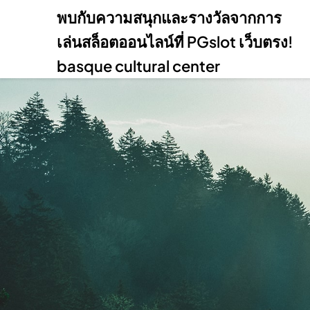
พบกับความสนุกและรางวัลจากการ
เล่นสล็อตออนไลน์ที่ PGslot เว็บตรง!
basque cultural center