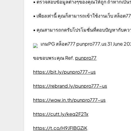
• ตรวจสอบข้อมูลต่างๆของคุณให้ถูก ถ้าหากเป็น
• เพียงเท่านี้ คุณก็สามารถเข้าใช้งานเว็บ สล็อต7
• คุณสามารถกดรับโปรโมชั่นที่ตอบปัญหากับคว
เกมPG สล็อต777 punpro777.us 31 June 20
ขอขอบพระคุณ Ref.
punpro77
https://bit.ly/punpro777-us
https://rebrand.ly/punpro777-us
https://wow.in.th/punpro777-us
https://cutt.ly/keq2F2Tx
https://t.co/H9JFIBGZiK