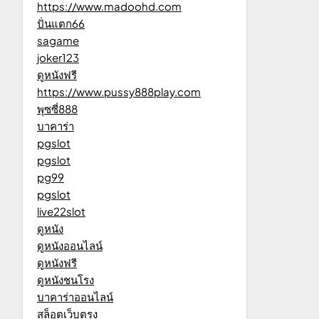
https://www.madoohd.com
ปั่นแตก66
sagame
joker123
ดูหนังฟรี
https://www.pussy888play.com
พุซซี่888
บาคาร่า
pgslot
pgslot
pg99
pgslot
live22slot
ดูหนัง
ดูหนังออนไลน์
ดูหนังฟรี
ดูหนังชนโรง
บาคาร่าออนไลน์
สล็อตเว็บตรง