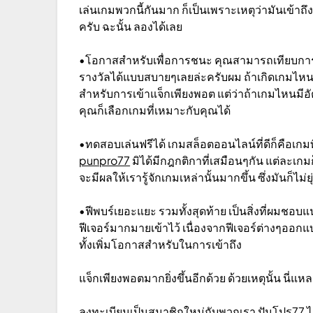
เล่นเกมพวกนี้กันมาก ก็เป็นเพราะเหตุว่ามันเข
ครับ ฉะนั้น ลองได้เลย
•โอกาสสำหรับเพื่อการชนะ คุณสามารถเทียบการ
รางวัลได้แบบสบายๆเลยล่ะครับผม ถ้าเกิดเกมไหน
สำหรับการเข้าแจ็กเพียงพอต แต่ว่าถ้าเกมไหนมีอ
คุณก็เลือกเกมที่เหมาะกับคุณได้
•ทดสอบเล่นฟรีได้ เกมสล็อตออนไลน์ที่ดีก็คือเก
punpro77
มิได้มีกฎกติกาที่เสมือนๆกัน แต่ละเ
จะมีผลให้เรารู้จักเกมเหล่านั้นมากขึ้น ซึ่งมันก็
•ฟีพบร์เยอะแยะ รวมทั้งสุดท้าย เป็นสิ่งที่ผมชอบแ
ฟีเจอร์มากมายเข้าไว้ เนื่องจากฟีเจอร์ต่างๆออกแบ
ทั้งเพิ่มโอกาสสำหรับในการเข้าถึง
แจ็กเพียงพอตมากยิ่งขึ้นอีกด้วย ด้วยเหตุนั้น นี่แ
ลงทะเบียนเป็นสมาชิกใหม่กับพวกเรา ปันโปร77 ได้แ