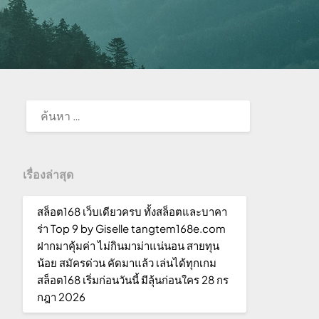
ค้นหา
สำหรับ:
เรื่องล่าสุด
สล็อต168 เว็บเดียวครบ ทั้งสล็อตและบาคา
ร่า Top 9 by Giselle tangtem168e.com
ฝากมาคุ้มค่า ไม่กินมาม่าแน่นอน สายทุน
น้อย สมัครด่วน คัดมาแล้ว เล่นได้ทุกเกม
สล็อต168 เริ่มก่อนวันนี้ มีลุ้นก่อนใคร 28 กร
กฎา 2026