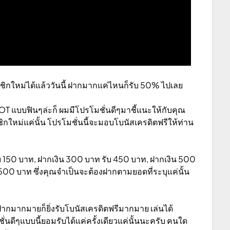
กใหม่ได้แล้ววันนี้ ฝากมากแค่ไหนก็รับ 50% ไปเลย
 แบบฟินๆล่ะก็ ผมมีโปรโมชั่นดีๆมาชี้แนะให้กับคุณ
ชิกใหม่แค่นั้น โปรโมชั่นนี้จะมอบโบนัสเครดิตฟรีให้ท่าน
150 บาท, ฝากเงิน 300 บาท รับ 450 บาท, ฝากเงิน 500
,500 บาท ซึ่งคุณจำเป็นจะต้องฝากตามยอดที่ระบุแค่นั้น
ฝากมากมายก็ยิ่งรับโบนัสเครดิตฟรีมากมาย เล่นได้
่นดีๆแบบนี้ยอมรับได้แค่ครั้งเดียวแค่นั้นนะครับ คนใด