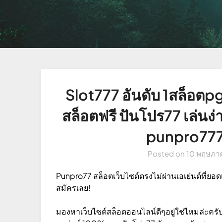
Slot777 อันดับ 1สล็อ
สล็อตฟรี ปันโปร77 เล่นง่
punpro777
Posted on
10 พฤษภา
Punpro77 สล็อตเว็บไซต์ตรงไม่ผ่านเอเย่นต์ที่ยอด
สมัครเลย!
มองหาเว็บไซต์สล็อตออนไลน์ดีๆอยู่ใช่ไหมล่ะคร