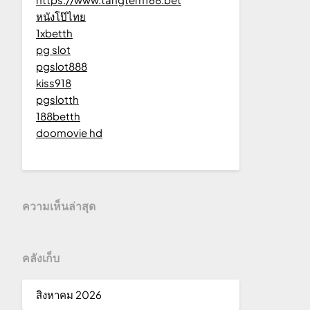
หนังโป๊ไทย
1xbetth
pg slot
pgslot888
kiss918
pgslotth
188betth
doomovie hd
ความเห็นล่าสุด
คลังเก็บ
สิงหาคม 2026