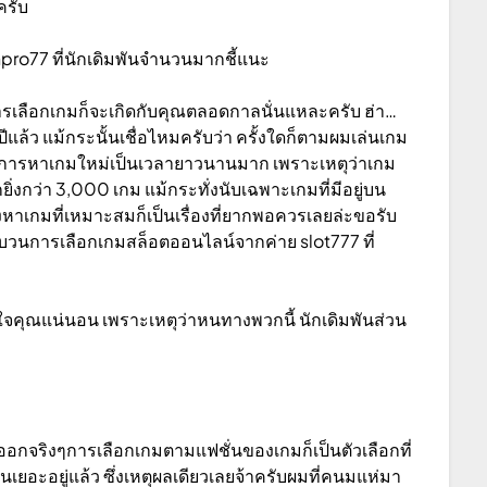
ครับ
ro77 ที่นักเดิมพันจำนวนมากชี้แนะ
การเลือกเกมก็จะเกิดกับคุณตลอดกาลนั่นแหละครับ ฮ่า…
แล้ว แม้กระนั้นเชื่อไหมครับว่า ครั้งใดก็ตามผมเล่นเกม
ื่อการหาเกมใหม่เป็นเวลายาวนานมาก เพราะเหตุว่าเกม
กว่า 3,000 เกม แม้กระทั่งนับเฉพาะเกมที่มีอยู่บน
งหาเกมที่เหมาะสมก็เป็นเรื่องที่ยากพอควรเลยล่ะขอรับ
ะบวนการเลือกเกมสล็อตออนไลน์จากค่าย slot777 ที่
ูกใจคุณแน่นอน เพราะเหตุว่าหนทางพวกนี้ นักเดิมพันส่วน
กจริงๆการเลือกเกมตามแฟชั่นของเกมก็เป็นตัวเลือกที่
นเยอะอยู่แล้ว ซึ่งเหตุผลเดียวเลยจ้าครับผมที่คนมแห่มา