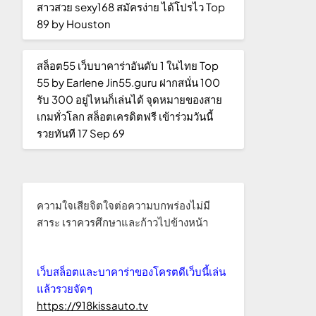
สาวสวย sexy168 สมัครง่าย ได้โปรไว Top
89 by Houston
สล็อต55 เว็บบาคาร่าอันดับ 1 ในไทย Top
55 by Earlene Jin55.guru ฝากสนั่น 100
รับ 300 อยู่ไหนก็เล่นได้ จุดหมายของสาย
เกมทั่วโลก สล็อตเครดิตฟรี เข้าร่วมวันนี้
รวยทันที 17 Sep 69
ความใจเสียจิตใจต่อความบกพร่องไม่มี
สาระ เราควรศึกษาและก้าวไปข้างหน้า
เว็บสล็อตและบาคาร่าของโครตดีเว็บนี้เล่น
แล้วรวยจัดๆ
https://918kissauto.tv