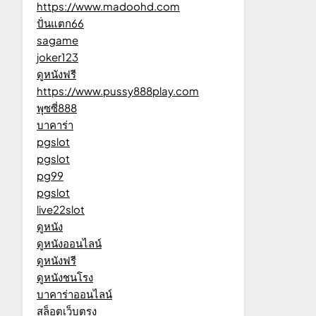
https://www.madoohd.com
ปั่นแตก66
sagame
joker123
ดูหนังฟรี
https://www.pussy888play.com
พุซซี่888
บาคาร่า
pgslot
pgslot
pg99
pgslot
live22slot
ดูหนัง
ดูหนังออนไลน์
ดูหนังฟรี
ดูหนังชนโรง
บาคาร่าออนไลน์
สล็อตเว็บตรง