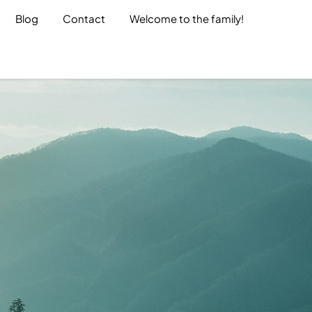
Blog
Contact
Welcome to the family!