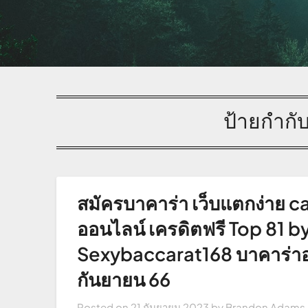
ป้ายกำกั
สมัครบาคาร่า เว็บแตกง่าย ca
ออนไลน์ เครดิตฟรี Top 81 
Sexybaccarat168 บาคาร่าออนไ
กันยายน 66
Posted on
21 กันยายน 2023
by
Brandon Adams