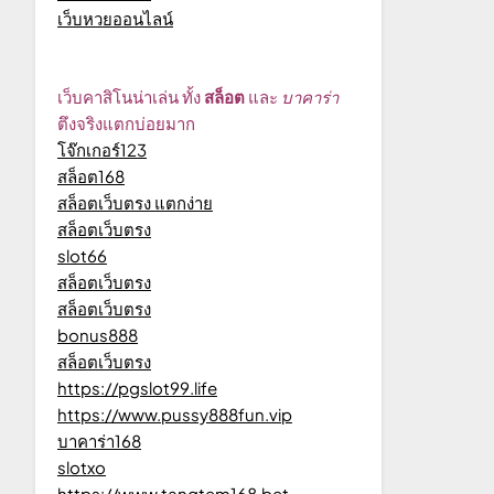
เว็บหวยออนไลน์
เว็บคาสิโนน่าเล่น ทั้ง
สล็อต
และ
บาคาร่า
ตึงจริงแตกบ่อยมาก
โจ๊กเกอร์123
สล็อต168
สล็อตเว็บตรง แตกง่าย
สล็อตเว็บตรง
slot66
สล็อตเว็บตรง
สล็อตเว็บตรง
bonus888
สล็อตเว็บตรง
https://pgslot99.life
https://www.pussy888fun.vip
บาคาร่า168
slotxo
https://www.tangtem168.bet