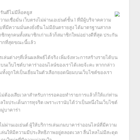
ันตีไม่มีล็อคยูส
ชื่อมั่น เว็บตรงไม่ผ่านเอเย่นต์ชั้น 1 ที่มีผู้บริจาคความ
นเว็บที่มีความมั่นคงยั่งยืน ไม่มีอันตรายสูง ได้มาตรฐานสากล
ชิกทุกคนทั้งสมาชิกเก่าแล้วก็สมาชิกใหม่อย่างดีที่สุด ประกัน
กที่สุดขณะนี้แล้ว
่นต่างๆที่เห็นผลลัพธ์ได้จริง เพิ่มจังหวะการสร้างรายได้บน
ความบนเว็บไซต์บาคาร่าออนไลน์ของเราได้เลยจ้ะคะ หากกล่าว
มทั้งถูกใส่เป็นเยี่ยมในตัวเลือกยอดนิยมบนเว็บไซต์ของเรา
่านไม่ต้องเสียเวลาสำหรับการรอคอยทำรายการแล้วก็ให้แก่ท่าน
ลใจประเด็นการทุจริต เพราะเรานับได้ว่าเป็นหนึ่งในเว็บไซต์
มู่บาคาร่า
่านเอเย่นต์ ผู้ให้บริการเล่นเกมบาคาร่าออนไลน์ที่มีความ
นให้มีความมีประสิทธิภาพอยู่ตลอดเวลา ลื่นไหลไม่มีสะดุด
กมใหม่ๆที่มีความน่าสนใจ