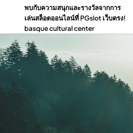
พบกับความสนุกและรางวัลจากการ
เล่นสล็อตออนไลน์ที่ PGslot เว็บตรง!
basque cultural center