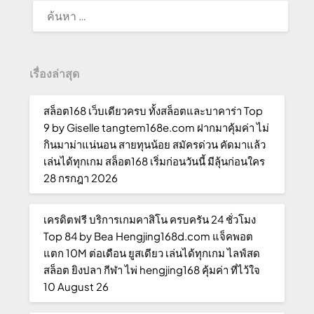
ค้นหา
สำหรับ:
เรื่องล่าสุด
สล็อต168 เว็บเดียวครบ ทั้งสล็อตและบาคาร่า Top
9 by Giselle tangtem168e.com ฝากมาคุ้มค่า ไม่
กินมาม่าแน่นอน สายทุนน้อย สมัครด่วน คัดมาแล้ว
เล่นได้ทุกเกม สล็อต168 เริ่มก่อนวันนี้ มีลุ้นก่อนใคร
28 กรกฎา 2026
เครดิตฟรี บริการเกมคาสิโน ครบครัน 24 ชั่วโมง
Top 84 by Bea Hengjing168d.com แจ็คพอต
แตก 10M ต่อเดือน ยูสเดียว เล่นได้ทุกเกม ไลฟ์สด
สล็อต ยิงปลา กีฬา ไพ่ hengjing168 คุ้มค่า ที่ไว้ใจ
10 August 26