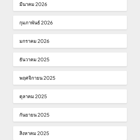
มีนาคม 2026
กุมภาพันธ์ 2026
มกราคม 2026
ธันวาคม 2025
พฤศจิกายน 2025
ตุลาคม 2025
กันยายน 2025
สิงหาคม 2025