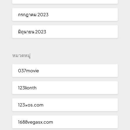
กรกฎาคม 2023
มิถุนายน 2023
หมวดหมู่
037movie
123lionth
123xos.com
1688vegasx.com