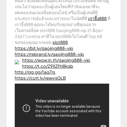
ที่มีความเพลิดเพลินสุดและเสนอโปรโมชั่นที่ดีให้กับผู้
เล่น ไม่ว่าคุณจะเป็นผู้เล่นใหม่ที่กำลังมองหาที่จะ
ทดลองเล่นเกมสล็อตออนไลน์ หรือเป็นผู้เล่นที่มี
ประสบการณ์แล้วและปรารถนาโบนัสที่ดี
เกาจิ้ง888
ที่
เกาจิ้ง888 คุณจะได้พบกับทุกอย่างที่คุณอยาก
เว็บตรงสล็อต slot888 Gaojing888.vip 21 มิถุนา
2567 Loretta คาสิโน slot888เว็บไหนดี Top 68
ขอขอบคุณมากweb
slot888
https://bit.ly/gaojing888-vip
https://rebrand.ly/gaojing888-vip
https://wow.in.th/gaojing888-vip
https://t.co/29XZfH8kgb
http://gg.gg/1aq7rs
https://cutt.ly/rewvgGLB