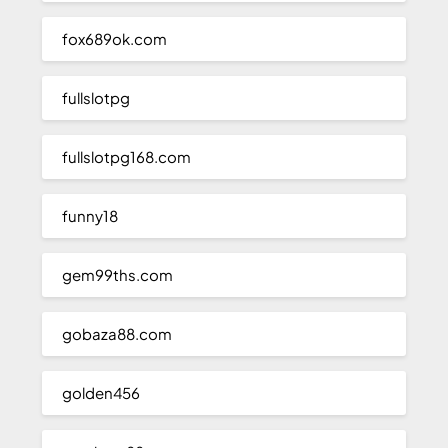
fox689ok.com
fullslotpg
fullslotpg168.com
funny18
gem99ths.com
gobaza88.com
golden456