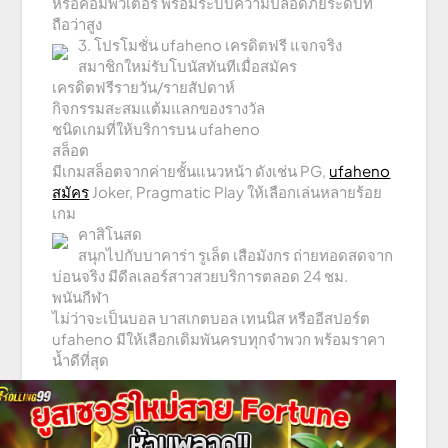
หรือคอมพิวเตอร์ พร้อมระบบความปลอดภัยระดับที่
ถือว่าสูง
3. โปรโมชั่น ufaheno เครดิตฟรี แจกจริง
สมาชิกใหม่รับโบนัสทันทีเมื่อสมัคร
เครดิตฟรีรายวัน/รายสัปดาห์
กิจกรรมสะสมแต้มแลกของรางวัล
ชนิดเกมที่ให้บริการบน ufaheno
สล็อต
มีเกมสล็อตจากค่ายชั้นแนวหน้า ดังเช่น PG,
ufaheno
สมัคร
Joker, Pragmatic Play ให้เลือกเล่นหลายร้อย
เกม
คาสิโนสด
สนุกไปกับบาคาร่า รูเล็ต เสือมังกร ถ่ายทอดสดจาก
บ่อนจริง มีดีลเลอร์สาวสวยบริการตลอด 24 ชม.
พนันกีฬา
ไม่ว่าจะเป็นบอล บาสเกตบอล เทนนิส หรืออีสปอร์ต
ufaheno มีให้เลือกเดิมพันครบทุกจำพวก พร้อมราคา
น้ำดีที่สุด