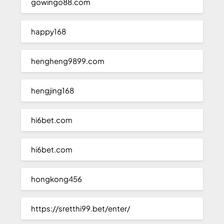
gowingo88.com
happy168
hengheng9899.com
hengjing168
hi6bet.com
hi6bet.com
hongkong456
https://sretthi99.bet/enter/