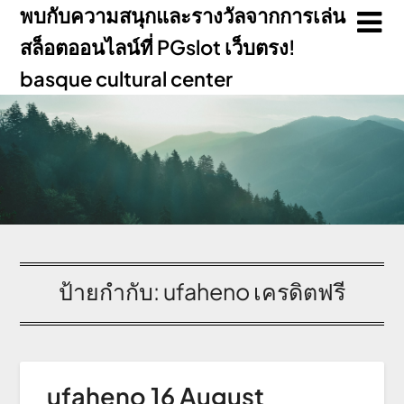
พบกับความสนุกและรางวัลจากการเล่น
สล็อตออนไลน์ที่ PGslot เว็บตรง!
basque cultural center
ป้ายกำกับ:
ufaheno เครดิตฟรี
ufaheno 16 August