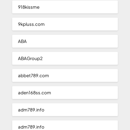
918kissme
9kpluss.com
ABA
ABAGroup2
abbet789.com
aden168ss.com
adm789.info
adm789.info