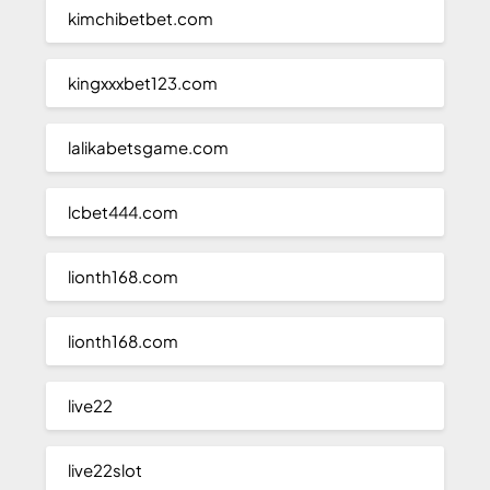
kimchibetbet.com
kingxxxbet123.com
lalikabetsgame.com
lcbet444.com
lionth168.com
lionth168.com
live22
live22slot