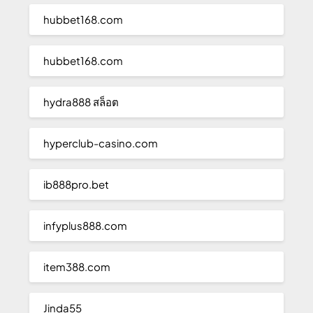
hubbet168.com
hubbet168.com
hydra888 สล็อต
hyperclub-casino.com
ib888pro.bet
infyplus888.com
item388.com
Jinda55