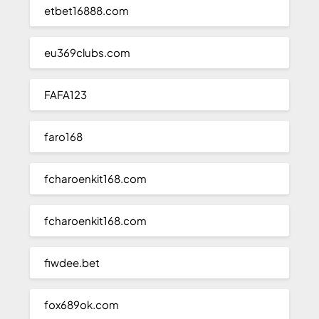
etbet16888.com
eu369clubs.com
FAFA123
faro168
fcharoenkit168.com
fcharoenkit168.com
fiwdee.bet
fox689ok.com