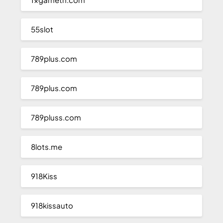
55slot
789plus.com
789plus.com
789pluss.com
8lots.me
918Kiss
918kissauto