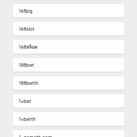
168pg
168slot
168สล็อต
188bet
188betth
1xbet
1xbetth
1xgameth.com