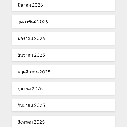
มีนาคม 2026
กุมภาพันธ์ 2026
มกราคม 2026
ธันวาคม 2025
พฤศจิกายน 2025
ตุลาคม 2025
กันยายน 2025
สิงหาคม 2025