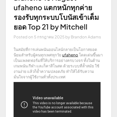
ufaheno แตกหนักทุกค่าย
รองรับทุกระบบโบนัสเข้าเต็ม
ยอด Top 21 by Mitchell
Posted on
5 กรกฎาคม 2025
by
Brandon Adams
ในสมัยที่การเล่นพนันออนไลน์กลายเป็นโอกาสยอด
นิยมสำหรับผู้คนทุกเพศทุกวัย
ufaheno
โดดเด่นขึ้นมา
เป็นแพลตฟอร์มที่ให้บริการอย่างครบวงจร ทั้งในด้าน
เกมพนัน กีฬา และก็คาสิโนสด ด้วยระบบที่ล้ำสมัย ใช้
งานง่าย แล้วก็ย้ำความปลอดภัย ทำให้ได้รับความ
มั่นใจจากผู้ใช้งานทั่วทั้งประเทศ