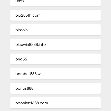
bh99
bio285th.com
bitcoin
bluewin8888.info
bng55
bombet888.win
bonus888
boonlert1688.com