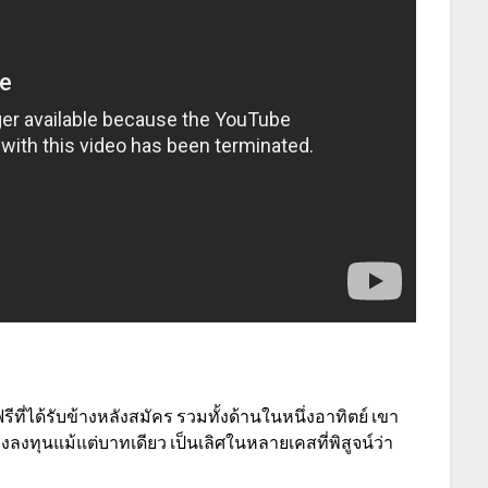
ีที่ได้รับข้างหลังสมัคร รวมทั้งด้านในหนึ่งอาทิตย์ เขา
ทุนแม้แต่บาทเดียว เป็นเลิศในหลายเคสที่พิสูจน์ว่า