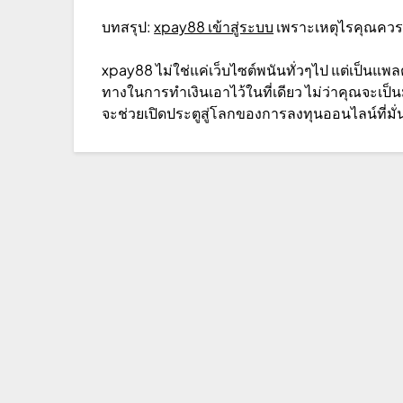
บทสรุป:
xpay88 เข้าสู่ระบบ
เพราะเหตุไรคุณควรจะ
xpay88 ไม่ใช่แค่เว็บไซต์พนันทั่วๆไป แต่เป็น
ทางในการทำเงินเอาไว้ในที่เดียว ไม่ว่าคุณจะเป็
จะช่วยเปิดประตูสู่โลกของการลงทุนออนไลน์ที่มั