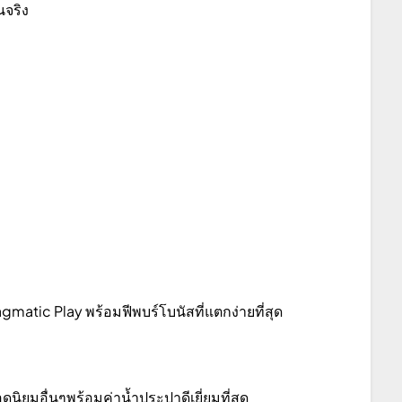
นจริง
gmatic Play พร้อมฟีพบร์โบนัสที่แตกง่ายที่สุด
ยมอื่นๆพร้อมค่าน้ำประปาดีเยี่ยมที่สุด