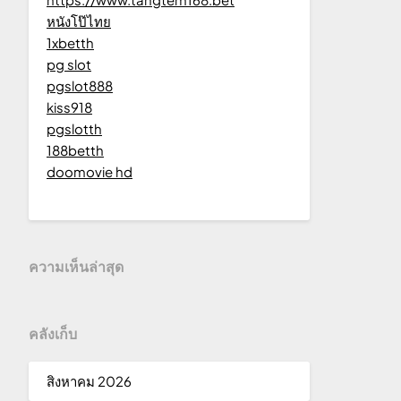
หนังโป๊ไทย
1xbetth
pg slot
pgslot888
kiss918
pgslotth
188betth
doomovie hd
ความเห็นล่าสุด
คลังเก็บ
สิงหาคม 2026