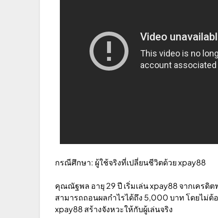
กรณีศึกษา: ผู้ใช้จริงที่เปลี่ยนชีวิตด้วย xpay88
คุณณัฐพล อายุ 29 ปี เริ่มเล่น xpay88 จากเครดิตฟร
สามารถถอนผลกำไรได้ถึง 5,000 บาท โดยไม่ต้องลง
xpay88 สร้างจังหวะให้กับผู้เล่นจริง