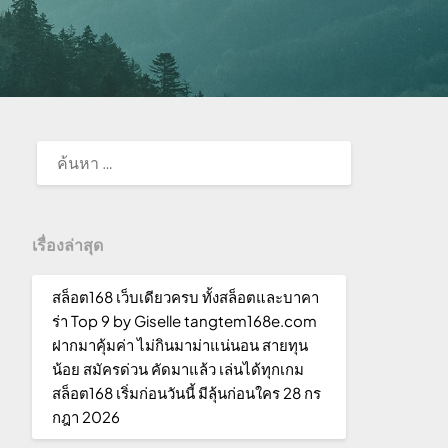
ค้นหา
สำหรับ:
เรื่องล่าสุด
สล็อต168 เว็บเดียวครบ ทั้งสล็อตและบาคา
ร่า Top 9 by Giselle tangtem168e.com
ฝากมาคุ้มค่า ไม่กินมาม่าแน่นอน สายทุน
น้อย สมัครด่วน คัดมาแล้ว เล่นได้ทุกเกม
สล็อต168 เริ่มก่อนวันนี้ มีลุ้นก่อนใคร 28 กร
กฎา 2026