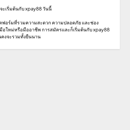
เริ่มต้นกับ xpay88 วันนี้
แพลตฟอร์มที่รวมความสะดวก ความปลอดภัย และช่อง
นมือใหม่หรือมืออาชีพ การสมัครและก็เริ่มต้นกับ xpay88
่นคงจะรวมทั้งยืนนาน