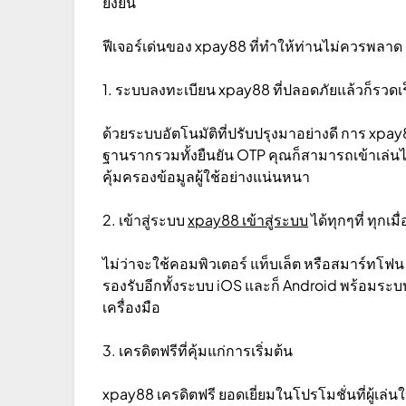
ยั่งยืน
ฟีเจอร์เด่นของ xpay88 ที่ทำให้ท่านไม่ควรพลาด
1. ระบบลงทะเบียน xpay88 ที่ปลอดภัยแล้วก็รวดเร
ด้วยระบบอัตโนมัติที่ปรับปรุงมาอย่างดี การ xpay8
ฐานรากรวมทั้งยืนยัน OTP คุณก็สามารถเข้าเล่น
คุ้มครองข้อมูลผู้ใช้อย่างแน่นหนา
2. เข้าสู่ระบบ
xpay88 เข้าสู่ระบบ
ได้ทุกๆที่ ทุกเมื่
ไม่ว่าจะใช้คอมพิวเตอร์ แท็บเล็ต หรือสมาร์ทโฟน
รองรับอีกทั้งระบบ iOS และก็ Android พร้อมระบบ
เครื่องมือ
3. เครดิตฟรีที่คุ้มแก่การเริ่มต้น
xpay88 เครดิตฟรี ยอดเยี่ยมในโปรโมชั่นที่ผู้เล่