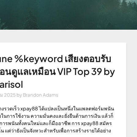
 June %keyword เสียงตอบรับ
ซ้อนดูแลเหมือน VIP Top 39 by
arisol
คม 2025
by
Brandon Adams
อย่างรวดเร็ว xpay88 ได้แปลงเป็นหนึ่งในแพลตฟอร์มพนัน
บในการใช้งาน ความมั่นคงและยั่งยืนด้านการเงิน แล้วก็
รพนันทั้งคนใหม่และก็มืออาชีพ การ xpay88 สมัคร
ั้น แต่ว่ายังเป็นจังหวะสำหรับเพื่อการสร้างรายได้อย่าง