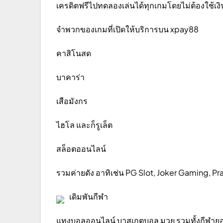
เครดิตฟรีไปทดลองเล่นได้ทุกเกมโดยไม่ต้องใช้เงิ
จำพวกของเกมที่เปิดให้บริการบน xpay88
คาสิโนสด
บาคาร่า
เสือมังกร
ไฮโล และก็รูเล็ต
สล็อตออนไลน์
รวมค่ายดัง อาทิเช่น PG Slot, Joker Gaming, Pra
เดิมพันกีฬา
แทงบอลออนไลน์ บาสเกตบอล มวย รวมทั้งกีฬายอดนิ